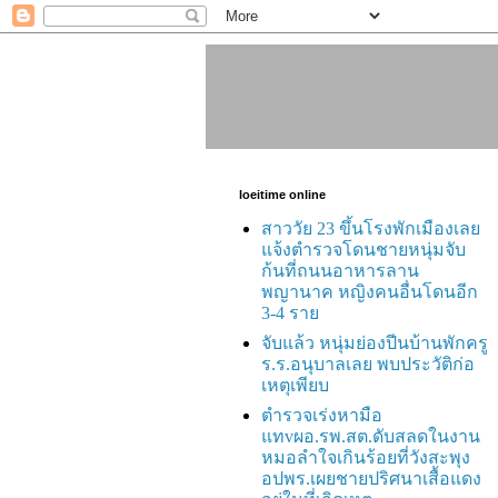
loeitime online
สาววัย 23 ขึ้นโรงพักเมืองเลย
แจ้งตำรวจโดนชายหนุ่มจับ
ก้นที่ถนนอาหารลาน
พญานาค หญิงคนอื่นโดนอีก
3-4 ราย
จับแล้ว หนุ่มย่องปีนบ้านพักครู
ร.ร.อนุบาลเลย พบประวัติก่อ
เหตุเพียบ
ตำรวจเร่งหามือ
แทvผอ.รพ.สต.ดับสลดในงาน
หมอลำใจเกินร้อยที่วังสะพุง
อปพร.เผยชายปริศนาเสื้อแดง