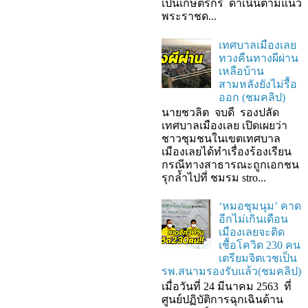
เป็นเกษตรกร ดำเนินตามแนว
พระราชด...
เทศบาลเมืองเลย
ทวงคืนทางผีผ่าน
เหลือบ้าน
สามหลังยังไม่รื้อ
ออก (ชมคลิป)
นายชวลิต จบดี รองปลัด
เทศบาลเมืองเลย เปิดเผยว่า
ชาวชุมชนในเขตเทศบาล
เมืองเลยได้ทำเรื่องร้องเรียน
กรณีทางสาธารณะถูกเอกชน
รุกล้ำไปที่ ชมรม stro...
‘หมอชุมนุม’ คาด
อีกไม่เกินเดือน
เมืองเลยจะติด
เชื้อโควิด 230 คน
เตรียมจิตเวชเป็น
รพ.สนามรองรับแล้ว(ชมคลิป)
เมื่อวันที่ 24 มีนาคม 2563 ที่
ศูนย์ปฏิบัติการฉุกเฉินด้าน