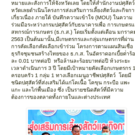
หมายและสั่งการให้จังหวัดเลย โดยให้สํานักงานปศุสัตว์
หวัดเลยดําเนินโครงการส่งเสริมการเลี้ยงสัตว์และกิจการ
เกี่ยวเนื่อง ภายใต้ บันทึกความเข้าใจ (
MOU)
ในความ
ร่วมมือระหว่างกรมปศุสัตว์กับธนาคารเพื่อ การเกษตร
สหกรณ์การเกษตร (ธ.ก.ส.) โดยเริ่มตั้งแต่เดือน มกราค
2563
เป็นต้นมานั้น
,
มีเกษตรกรและกลุ่มเกษตรกรที่ผ่าน
การคัดเลือกคัดเลือกเข้าร่วม โครงการตามแผนสินเชื่อ
ธุรกิจชุมชนสร้างไทยของ ธ.ก.ส. ในอัตราดอกเบี้ยต่ําร้
ละ
0.01
บาทต่อปี
หรือล้านละร้อยบาทต่อปี ห้วงระยะ
เวลาดําเนินการ
3
ปี โดยมีเป้าหมายคัดเลือกเกษตรกร
ครอบครัว
1
กลุ่ม
1
ทางเลือกเมนูอาชีพปศุสัตว์
โดยมี
ชนิดปศุสัตว์ที่ส่งเสริมได้แก่โคเนื้อ
โคขุน กระบือ แพะ
แกะ และไก่พื้นเมือง ซึ่ง เป็นรายชนิดสัตว์ที่มีความ
ต้องการของตลาดทั้งภายในและต่างประเทศ