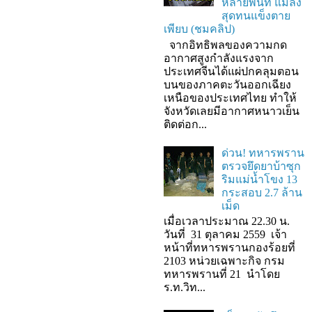
หลายพื้นที่ แมลง
สุดทนแข็งตาย
เพียบ (ชมคลิป)
จากอิทธิพลของความกด
อากาศสูงกำลังแรงจาก
ประเทศจีนได้แผ่ปกคลุมตอน
บนของภาคตะวันออกเฉียง
เหนือของประเทศไทย ทำให้
จังหวัดเลยมีอากาศหนาวเย็น
ติดต่อก...
ด่วน! ทหารพราน
ตรวจยึดยาบ้าซุก
ริมแม่น้ำโขง 13
กระสอบ 2.7 ล้าน
เม็ด
เมื่อเวลาประมาณ 22.30 น.
วันที่ 31 ตุลาคม 2559 เจ้า
หน้าที่ทหารพรานกองร้อยที่
2103 หน่วยเฉพาะกิจ กรม
ทหารพรานที่ 21 นำโดย
ร.ท.วิท...