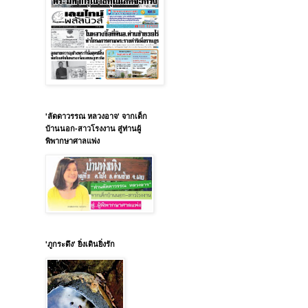
'ลัดดาวรรณ หลวงอาจ' จากเด็ก
บ้านนอก-สาวโรงงาน สู่ท่านผู้
พิพากษาศาลแพ่ง
'ภูกระดึง' ยิ่งเดินยิ่งรัก