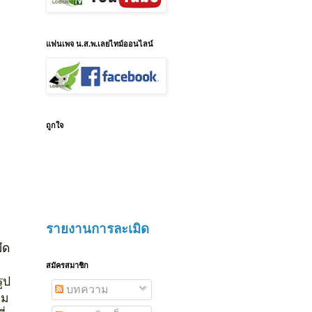
แฟนเพจ น.ส.พ.เลยไทม์ออนไลน์
ถูกใจ
รายงานการละเมิด
ึด
สมัครสมาชิก
รูป
บทความ
่ม