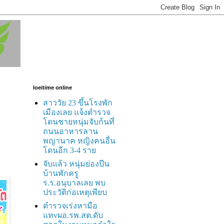
loeitime online
สาววัย 23 ขึ้นโรงพัก
เมืองเลย แจ้งตำรวจ
โดนชายหนุ่มจับก้นที่
ถนนอาหารลาน
พญานาค หญิงคนอื่น
โดนอีก 3-4 ราย
จับแล้ว หนุ่มย่องปีน
บ้านพักครู
ร.ร.อนุบาลเลย พบ
ประวัติก่อเหตุเพียบ
ตำรวจเร่งหามือ
แทvผอ.รพ.สต.ดับ