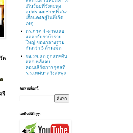
สลดในงานหมอลำใจ
เกินร้อยที่วังสะพุง
อปพร.เผยชายปริศนา
เสื้อแดงอยู่ในที่เกิด
เหตุ
ตร.ภาค 4 -ผวจ.เลย
แถลงจับยาบ้าราย
ใหญ่ ของกลางรวม
กันกว่า 5 ล้านเม็ด
ผอ.รพ.สต.ถูกแทvดับ
วัด
สลด หลังจบ
คอนเสิร์ตการกุศลที่
ร.ร.เทศบาลวังสะพุง
โต
ค้นหาบล็อกนี้
ศรี
เลยไทม์ทีวี ยูทูป