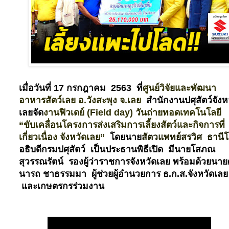
เมื่อวันที่
17
กรกฎาคม
2563
ที่
ศูนย์วิจัยและพัฒนา
อาหารสัตว์เลย อ.วังสะพุง จ.เลย
สำนักงานปศุสัตว์จังห
เลยจัด
งานฟิวเดย์ (
Field day)
วันถ่ายทอดเทคโนโลยี
“
ขับเคลื่อนโครงการส่งเสริมการเลี้ยงสัตว์และกิจการที่
เกี่ยวเนื่อง จังหวัดเลย
”
โดยนาย
สัตวแพทย์สรวิศ ธานี
อธิบดีกรมปศุสัตว์ เป็นประธานพิธีเปิด มีนายโสภณ
สุวรรณรัตน์ รองผู้ว่าราชการจังหวัดเลย พร้อมด้วยนาย
นารถ ชาธรรมมา ผู้ช่วยผู้อำนวยการ ธ.ก.ส.จังหวัดเลย
และเกษตรกร
ร่วมงาน