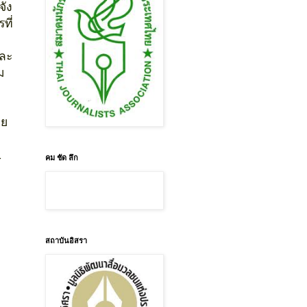
จัง
ที่
และ
ม
อย
1
คม ชัด ลึก
สถาบันอิสรา