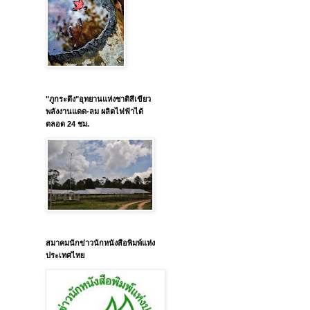
"ภูกระดึง"อุทยานแห่งชาติสีเขียว
พลังงานแดด-ลม ผลิตไฟฟ้าได้
ตลอด 24 ชม.
สมาคมนักข่าวนักหนังสือพิมพ์แห่ง
ประเทศไทย
บ