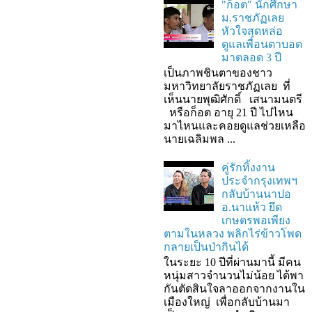
"ก็อต" นักศึกษา
ม.ราชภัฏเลย
หัวใจสุดหล่อ
ดูแลเพื่อนตาบอด
มาตลอด 3 ปี
เป็นภาพชินตาของชาว
มหาวิทยาลัยราชภัฏเลย ที่
เห็นนายพุฒิศักดิ์ เสนามนตรี
หรือก็อต อายุ 21 ปี ไปไหน
มาไหนและคอยดูแลช่วยเหลือ
นายเฉลิมพล ...
คู่รักทิ้งงาน
ประจำกรุงเทพฯ
กลับบ้านนาปอ
อ.นาแห้ว ยึด
เกษตรพอเพียง
ตามในหลวง พลิกไร่ข้าวโพด
กลายเป็นป่ากินได้
ในระยะ 10 ปีที่ผ่านมานี้ มีคน
หนุ่มสาวจำนวนไม่น้อย ได้พา
กันตัดสินใจลาออกจากงานใน
เมืองใหญ่ เพื่อกลับบ้านมา