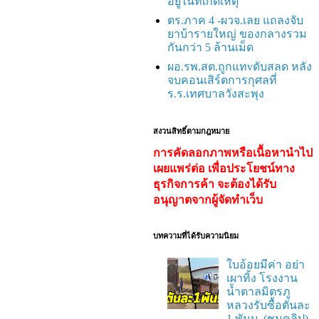
อยู่ในที่เกิดเหตุ
ตร.ภาค 4 -ผวจ.เลย แถลงจับ
ยาบ้ารายใหญ่ ของกลางรวม
กันกว่า 5 ล้านเม็ด
ผอ.รพ.สต.ถูกแทvดับสลด หลัง
จบคอนเสิร์ตการกุศลที่
ร.ร.เทศบาลวังสะพุง
สงวนสิทธิ์ตามกฎหมาย
การคัดลอกภาพหรือเนื้อหานำไป
เผยแพร่ต่อ เพื่อประโยชน์ทาง
ธุรกิจการค้า จะต้องได้รับ
อนุญาตจากผู้จัดทำเว็บ
บทความที่ได้รับความนิยม
ใบอ้อยมีค่า อย่า
เผาทิ้ง โรงงาน
น้ำตาลมิตรภู
หลวงรับซื้อตันละ
1 พันบ. (ชมคลิป)