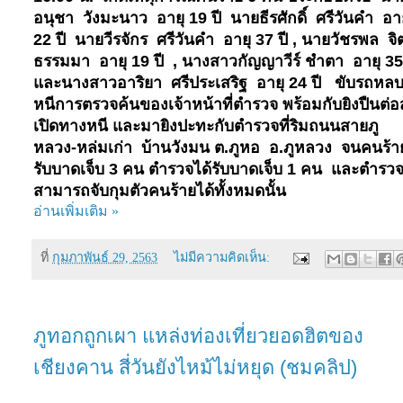
อนุชา วังมะนาว อายุ
19
ปี นายธีรศักดิ์ ศรีวันคำ อา
22
ปี นายวีรจักร ศรีวันคำ อายุ
37
ปี ,
นายวัชรพล จิ
ธรรมมา อายุ
19
ปี , นางสาวกัญญาวีร์ ชำตา อายุ
3
และนางสาวอาริยา ศรีประเสริฐ อายุ
24
ปี
ขับรถหล
หนีการตรวจค้นของเจ้าหน้าที่ตำรวจ พร้อมกับยิงปืนต่อสู
เปิดทางหนี และมายิงปะทะกับตำรวจที่ริมถนนสายภู
หลวง
-
หล่มเก่า บ้านวังมน ต.ภูหอ อ.ภูหลวง จนคนร้า
รับบาดเจ็บ
3
คน ตำรวจได้รับบาดเจ็บ
1
คน และตำรว
สามารถจับกุมตัวคนร้ายได้ทั้งหมดนั้น
อ่านเพิ่มเติม »
ที่
กุมภาพันธ์ 29, 2563
ไม่มีความคิดเห็น:
ภูทอกถูกเผา แหล่งท่องเที่ยวยอดฮิตของ
เชียงคาน สี่วันยังไหม้ไม่หยุด (ชมคลิป)