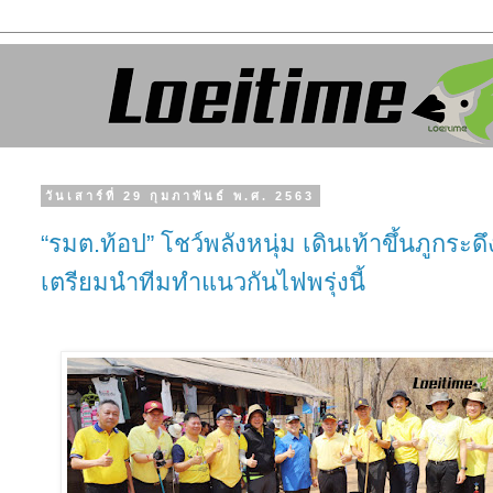
วันเสาร์ที่ 29 กุมภาพันธ์ พ.ศ. 2563
“รมต.ท้อป” โชว์พลังหนุ่ม เดินเท้าขึ้นภูกระดึ
เตรียมนำทีมทำแนวกันไฟพรุ่งนี้