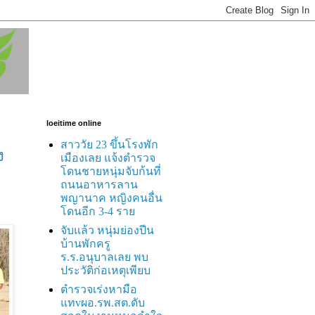
loeitime online
สาววัย 23 ขึ้นโรงพัก
ง
เมืองเลย แจ้งตำรวจ
โดนชายหนุ่มจับก้นที่
ถนนอาหารลาน
พญานาค หญิงคนอื่น
โดนอีก 3-4 ราย
จับแล้ว หนุ่มย่องปีน
บ้านพักครู
ร.ร.อนุบาลเลย พบ
ประวัติก่อเหตุเพียบ
ตำรวจเร่งหามือ
แทvผอ.รพ.สต.ดับ