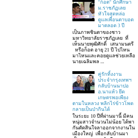
"ก็อต" นักศึกษา
ม.ราชภัฏเลย
หัวใจสุดหล่อ
ดูแลเพื่อนตาบอด
มาตลอด 3 ปี
เป็นภาพชินตาของชาว
มหาวิทยาลัยราชภัฏเลย ที่
เห็นนายพุฒิศักดิ์ เสนามนตรี
หรือก็อต อายุ 21 ปี ไปไหน
มาไหนและคอยดูแลช่วยเหลือ
นายเฉลิมพล ...
คู่รักทิ้งงาน
ประจำกรุงเทพฯ
กลับบ้านนาปอ
อ.นาแห้ว ยึด
เกษตรพอเพียง
ตามในหลวง พลิกไร่ข้าวโพด
กลายเป็นป่ากินได้
ในระยะ 10 ปีที่ผ่านมานี้ มีคน
หนุ่มสาวจำนวนไม่น้อย ได้พา
กันตัดสินใจลาออกจากงานใน
เมืองใหญ่ เพื่อกลับบ้านมา