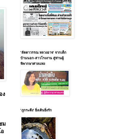
'ลัดดาวรรณ หลวงอาจ' จากเด็ก
บ้านนอก-สาวโรงงาน สู่ท่านผู้
พิพากษาศาลแพ่ง
ของ
'ภูกระดึง' ยิ่งเดินยิ่งรัก
ดชม
โอ