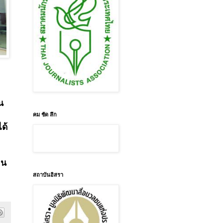
3
น
คม ชัด ลึก
ด้
คน
สถาบันอิสรา