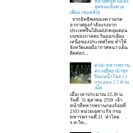
หลายพื้นที่ แมลง
สุดทนแข็งตาย
เพียบ (ชมคลิป)
จากอิทธิพลของความกด
อากาศสูงกำลังแรงจาก
ประเทศจีนได้แผ่ปกคลุมตอน
บนของภาคตะวันออกเฉียง
เหนือของประเทศไทย ทำให้
จังหวัดเลยมีอากาศหนาวเย็น
ติดต่อก...
ด่วน! ทหารพราน
ตรวจยึดยาบ้าซุก
ริมแม่น้ำโขง 13
กระสอบ 2.7 ล้าน
เม็ด
เมื่อเวลาประมาณ 22.30 น.
วันที่ 31 ตุลาคม 2559 เจ้า
หน้าที่ทหารพรานกองร้อยที่
2103 หน่วยเฉพาะกิจ กรม
ทหารพรานที่ 21 นำโดย
ร.ท.วิท...