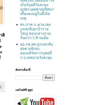
สลดในงานหมอลำใจ
เกินร้อยที่วังสะพุง
อปพร.เผยชายปริศนา
เสื้อแดงอยู่ในที่เกิด
เหตุ
ตร.ภาค 4 -ผวจ.เลย
แถลงจับยาบ้าราย
ใหญ่ ของกลางรวม
าติ
กันกว่า 5 ล้านเม็ด
ป
ผอ.รพ.สต.ถูกแทvดับ
ะ
สลด หลังจบ
ละ
คอนเสิร์ตการกุศลที่
ี
ร.ร.เทศบาลวังสะพุง
ค้นหาบล็อกนี้
เลยไทม์ทีวี ยูทูป