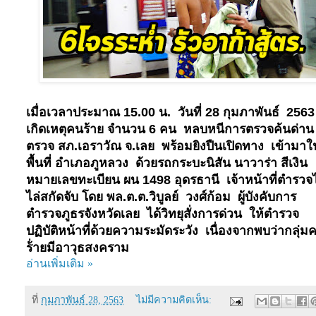
เมื่อเวลาประมาณ
15.00
น. วันที่
28
กุมภาพันธ์
256
เกิดเหตุคนร้าย จำนวน
6
คน หลบหนีการตรวจค้นด่าน
ตรวจ สภ.เอราวัณ จ.เลย พร้อมยิงปืนเปิดทาง เข้ามาใ
พื้นที่ อำเภอภูหลวง ด้วยรถกระบะนิสัน นาวาร่า สีเงิน
หมายเลขทะเบียน ผน
1498
อุดรธานี เจ้าหน้าที่ตำรวจไ
ไล่สกัดจับ โดย พล.ต.ต.วิบูลย์ วงศ์ก้อม ผู้บังคับการ
ตำรวจภูธรจังหวัดเลย ได้วิทยุสั่งการด่วน ให้ตำรวจ
ปฏิบัติหน้าที่ด้วยความระมัดระวัง เนื่องจากพบว่ากลุ่ม
ร้่ายมีอาวุธสงคราม
อ่านเพิ่มเติม »
ที่
กุมภาพันธ์ 28, 2563
ไม่มีความคิดเห็น: