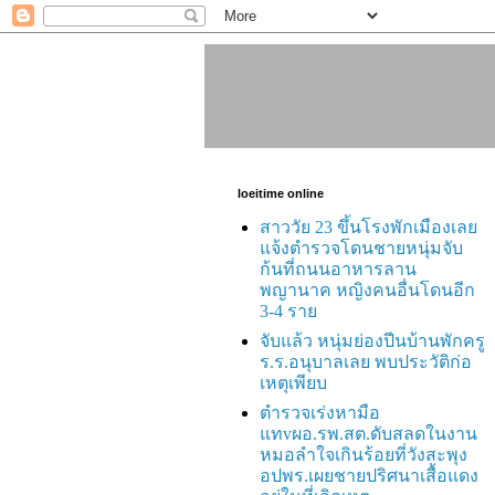
loeitime online
สาววัย 23 ขึ้นโรงพักเมืองเลย
แจ้งตำรวจโดนชายหนุ่มจับ
ก้นที่ถนนอาหารลาน
พญานาค หญิงคนอื่นโดนอีก
3-4 ราย
จับแล้ว หนุ่มย่องปีนบ้านพักครู
ร.ร.อนุบาลเลย พบประวัติก่อ
เหตุเพียบ
ตำรวจเร่งหามือ
แทvผอ.รพ.สต.ดับสลดในงาน
หมอลำใจเกินร้อยที่วังสะพุง
อปพร.เผยชายปริศนาเสื้อแดง