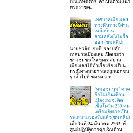
เป็นเกษตรกร ดำเนินตามแนว
พระราชด...
เทศบาลเมืองเลย
ทวงคืนทางผีผ่าน
เหลือบ้าน
สามหลังยังไม่รื้อ
ออก (ชมคลิป)
นายชวลิต จบดี รองปลัด
เทศบาลเมืองเลย เปิดเผยว่า
ชาวชุมชนในเขตเทศบาล
เมืองเลยได้ทำเรื่องร้องเรียน
กรณีทางสาธารณะถูกเอกชน
รุกล้ำไปที่ ชมรม stro...
‘หมอชุมนุม’ คาด
อีกไม่เกินเดือน
เมืองเลยจะติด
เชื้อโควิด 230 คน
เตรียมจิตเวชเป็น
รพ.สนามรองรับแล้ว(ชมคลิป)
เมื่อวันที่ 24 มีนาคม 2563 ที่
ศูนย์ปฏิบัติการฉุกเฉินด้าน