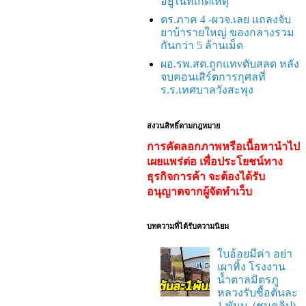
อยู่ในที่เกิดเหตุ
ตร.ภาค 4 -ผวจ.เลย แถลงจับ
ยาบ้ารายใหญ่ ของกลางรวม
กันกว่า 5 ล้านเม็ด
ผอ.รพ.สต.ถูกแทvดับสลด หลัง
จบคอนเสิร์ตการกุศลที่
ร.ร.เทศบาลวังสะพุง
สงวนสิทธิ์ตามกฎหมาย
การคัดลอกภาพหรือเนื้อหานำไป
เผยแพร่ต่อ เพื่อประโยชน์ทาง
ธุรกิจการค้า จะต้องได้รับ
อนุญาตจากผู้จัดทำเว็บ
บทความที่ได้รับความนิยม
ใบอ้อยมีค่า อย่า
เผาทิ้ง โรงงาน
น้ำตาลมิตรภู
หลวงรับซื้อตันละ
1 พันบ. (ชมคลิป)