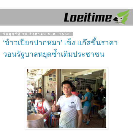
วันศุกร์ที่ 30 สิงหาคม พ.ศ. 2556
‘ข้าวเปียกปากหมา’ เซ็ง แก๊สขึ้นราคา
วอนรัฐบาลหยุดซ้ำเติมประชาชน