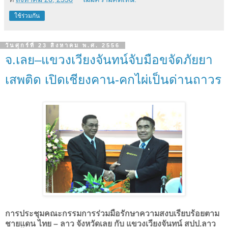
ใช้ร่วมกัน
วันศุกร์ที่ 23 สิงหาคม พ.ศ. 2556
จ.เลย–แขวงเวียงจันทน์จับมือขจัดภัยยา
เสพติด เปิดเชียงคาน-คกไผ่เป็นด่านถาวร
การประชุมคณะกรรมการร่วมมือรักษาความสงบเรียบร้อยตาม
ชายแดน ไทย
–
ลาว จังหวัดเลย กับ แขวงเวียงจันทน์ สปป.ลาว