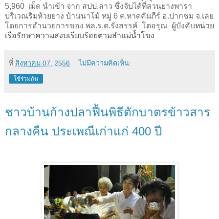
5,960
เม็ด นำเข้า จาก สปป
.
ลาว ซึ่งจับได้ที่สวนยางพารา
บริเวณริมห้วยยาง บ้านนาโม้ หมู่
6
ต.หาดคัมภีร์ อ.ปากชม จ
.
เลย
โดยการอำนวยการของ พล.ร.ต.รังสรรค์ โตอรุณ ผู้บังคับ
หน่วย
เรือรักษาความสงบเรียบร้อยตามลำแม่น้ำโขง
ที่
สิงหาคม 07, 2556
ไม่มีความคิดเห็น:
ใช้ร่วมกัน
ชาวบ้านก้างปลาฟื้นพิธีตักบาตรข้าวสาร
กลางคืน ประเพณีเก่าแก่ 400 ปี