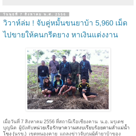
วันพุธที่ 7 สิงหาคม พ.ศ. 2556
วิวาห์ล่ม ! จับคู่หมั้นขนยาบ้า 5,960 เม็ด
ไปขายให้คนกรีดยาง หาเงินแต่งงาน
เมื่อวันที่
7
สิงหาคม
2556
ที่สถานีเรือเชียงคาน น.อ
.
มรุเดช
บุญนิต ผู้บังคับ
หน่วยเรือรักษาความสงบเรียบร้อยตามลำแม่น้ำ
โขง (
นรข
.
) เขตหนองคาย แถลงข่าวจับกุมผู้ค้ายาบ้าของ