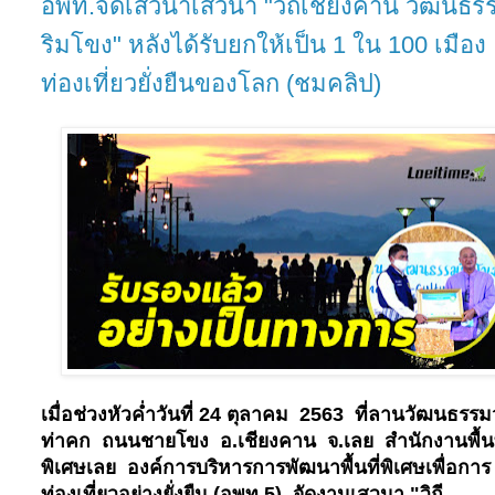
อพท.จัดเสวนาเสวนา "วิถีเชียงคาน วัฒนธร
ริมโขง" หลังได้รับยกให้เป็น 1 ใน 100 เมือง
ท่องเที่ยวยั่งยืนของโลก (ชมคลิป)
เมื่อช่วงหัวค่ำวันที่
24
ตุลาคม
2563
ที่ลานวัฒนธรรม
ท่าคก
ถนนชายโขง
อ.เชียงคาน
จ.เลย
สำนักงานพื้นท
พิเศษเลย
องค์การบริหารการพัฒนาพื้นที่พิเศษเพื่อการ
ท่องเที่ยวอย่างยั่งยืน (อพท.
5
)
จัดงานเสวนา "วิถี