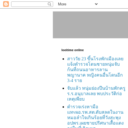
loeitime online
สาววัย 23 ขึ้นโรงพักเมืองเลย
แจ้งตำรวจโดนชายหนุ่มจับ
ก้นที่ถนนอาหารลาน
พญานาค หญิงคนอื่นโดนอีก
3-4 ราย
จับแล้ว หนุ่มย่องปีนบ้านพักครู
ร.ร.อนุบาลเลย พบประวัติก่อ
เหตุเพียบ
ตำรวจเร่งหามือ
แทvผอ.รพ.สต.ดับสลดในงาน
หมอลำใจเกินร้อยที่วังสะพุง
อปพร.เผยชายปริศนาเสื้อแดง