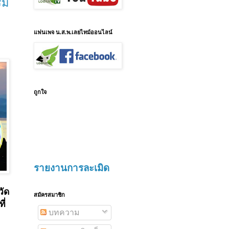
รม
แฟนเพจ น.ส.พ.เลยไทม์ออนไลน์
ถูกใจ
รายงานการละเมิด
วัด
สมัครสมาชิก
ี่
บทความ