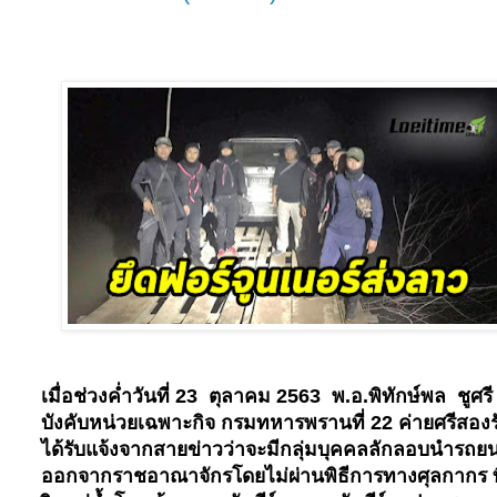
เมื่อช่วงค่ำวันที่
23
ตุลาคม
2563
พ.อ.พิทักษ์พล
ชูศรี
บังคับหน่วยเฉพาะกิจ กรมทหารพรานที่
22
ค่ายศรีสองร
ได้รับแจ้งจากสายข่าวว่าจะมีกลุ่มบุคคลลักลอบนำรถยน
ออกจากราชอาณาจักร
โดยไม่ผ่านพิธีการทางศุลกากร
ท