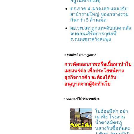
อยู่ในที่เกิดเหตุ
ตร.ภาค 4 -ผวจ.เลย แถลงจับ
ยาบ้ารายใหญ่ ของกลางรวม
กันกว่า 5 ล้านเม็ด
ผอ.รพ.สต.ถูกแทvดับสลด หลัง
จบคอนเสิร์ตการกุศลที่
ร.ร.เทศบาลวังสะพุง
สงวนสิทธิ์ตามกฎหมาย
การคัดลอกภาพหรือเนื้อหานำไป
เผยแพร่ต่อ เพื่อประโยชน์ทาง
ธุรกิจการค้า จะต้องได้รับ
อนุญาตจากผู้จัดทำเว็บ
บทความที่ได้รับความนิยม
ใบอ้อยมีค่า อย่า
เผาทิ้ง โรงงาน
น้ำตาลมิตรภู
หลวงรับซื้อตันละ
1 พันบ. (ชมคลิป)