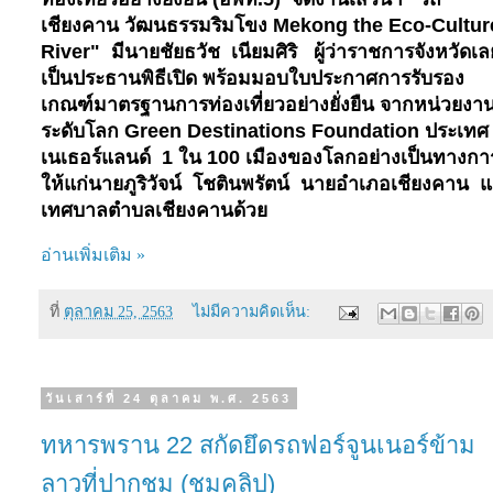
เชียงคาน วัฒนธรรมริมโขง
Mekong the Eco
-
Cultur
River
"
มีนายชัยธวัช
เนียมศิริ
ผู้ว่าราชการจังหวัดเล
เป็นประธานพิธีเปิด
พร้อมมอบใบประกาศการรับรอง
เกณฑ์มาตรฐานการท่องเที่ยวอย่างยั่งยืน จากหน่วยงา
ระดับโลก
Green Destinations Foundation
ประเทศ
เนเธอร์แลนด์
1
ใน
100
เมืองของโลกอย่างเป็นทางกา
ให้แก่นายภูริวัจน์
โชตินพรัตน์
นายอำเภอเชียงคาน
แ
เทศบาลตำบลเชียงคานด้วย
อ่านเพิ่มเติม »
ที่
ตุลาคม 25, 2563
ไม่มีความคิดเห็น:
วันเสาร์ที่ 24 ตุลาคม พ.ศ. 2563
ทหารพราน 22 สกัดยึดรถฟอร์จูนเนอร์ข้าม
ลาวที่ปากชม (ชมคลิป)