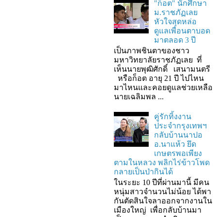
"ก็อต" นักศึกษา
ม.ราชภัฏเลย
หัวใจสุดหล่อ
ดูแลเพื่อนตาบอด
มาตลอด 3 ปี
เป็นภาพชินตาของชาว
มหาวิทยาลัยราชภัฏเลย ที่
เห็นนายพุฒิศักดิ์ เสนามนตรี
หรือก็อต อายุ 21 ปี ไปไหน
มาไหนและคอยดูแลช่วยเหลือ
นายเฉลิมพล ...
คู่รักทิ้งงาน
ประจำกรุงเทพฯ
กลับบ้านนาปอ
อ.นาแห้ว ยึด
เกษตรพอเพียง
ตามในหลวง พลิกไร่ข้าวโพด
กลายเป็นป่ากินได้
ในระยะ 10 ปีที่ผ่านมานี้ มีคน
หนุ่มสาวจำนวนไม่น้อย ได้พา
กันตัดสินใจลาออกจากงานใน
เมืองใหญ่ เพื่อกลับบ้านมา