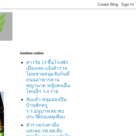
loeitime online
สาววัย 23 ขึ้นโรงพัก
เมืองเลย แจ้งตำรวจ
โดนชายหนุ่มจับก้นที่
ถนนอาหารลาน
พญานาค หญิงคนอื่น
โดนอีก 3-4 ราย
จับแล้ว หนุ่มย่องปีน
บ้านพักครู
ร.ร.อนุบาลเลย พบ
ประวัติก่อเหตุเพียบ
ตำรวจเร่งหามือ
แทvผอ.รพ.สต.ดับ