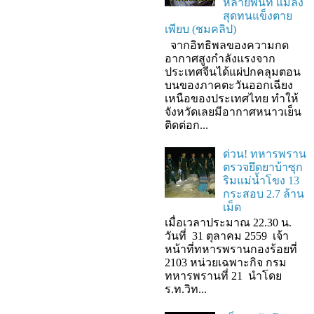
หลายพื้นที่ แมลง
สุดทนแข็งตาย
เพียบ (ชมคลิป)
จากอิทธิพลของความกด
อากาศสูงกำลังแรงจาก
ประเทศจีนได้แผ่ปกคลุมตอน
บนของภาคตะวันออกเฉียง
เหนือของประเทศไทย ทำให้
จังหวัดเลยมีอากาศหนาวเย็น
ติดต่อก...
ด่วน! ทหารพราน
ตรวจยึดยาบ้าซุก
ริมแม่น้ำโขง 13
กระสอบ 2.7 ล้าน
เม็ด
เมื่อเวลาประมาณ 22.30 น.
วันที่ 31 ตุลาคม 2559 เจ้า
หน้าที่ทหารพรานกองร้อยที่
2103 หน่วยเฉพาะกิจ กรม
ทหารพรานที่ 21 นำโดย
ร.ท.วิท...