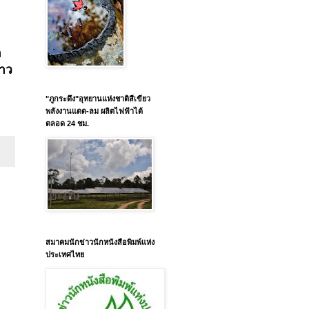
า
่าว
"ภูกระดึง"อุทยานแห่งชาติสีเขียว
พลังงานแดด-ลม ผลิตไฟฟ้าได้
ตลอด 24 ชม.
สมาคมนักข่าวนักหนังสือพิมพ์แห่ง
ประเทศไทย