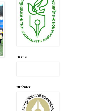
คม ชัด ลึก
า
ม
สถาบันอิสรา
า