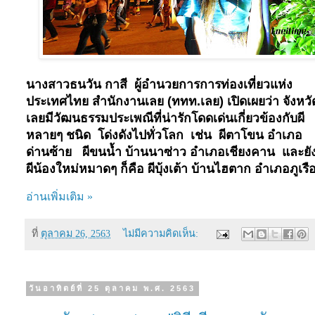
นางสาวธนวัน
กาสี
ผู้อำนวยการการท่องเที่ยวแห่ง
ประเทศไทย
สำนักงานเลย
(
ททท.เลย)
เปิดเผยว่า
จังหวั
เลยมีวัฒนธรรมประเพณีที่น่ารักโดดเด่นเกี่ยวข้องกับผี
หลายๆ ชนิด โด่งดังไปทั่วโลก เช่น ผีตาโขน อำเภอ
ด่านซ้าย ผีขนน้ำ บ้านนาซ่าว อำเภอเชียงคาน และยัง
ผีน้องใหม่หมาดๆ ก็คือ ผีบุ้งเต้า บ้านไฮตาก อำเภอภูเรื
อ่านเพิ่มเติม »
ที่
ตุลาคม 26, 2563
ไม่มีความคิดเห็น:
วันอาทิตย์ที่ 25 ตุลาคม พ.ศ. 2563