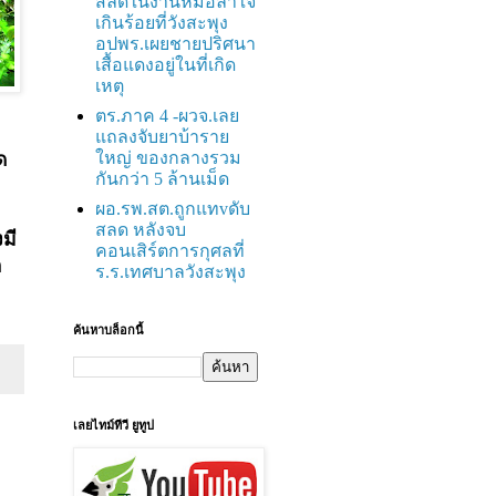
สลดในงานหมอลำใจ
เกินร้อยที่วังสะพุง
อปพร.เผยชายปริศนา
เสื้อแดงอยู่ในที่เกิด
เหตุ
ตร.ภาค 4 -ผวจ.เลย
แถลงจับยาบ้าราย
ด
ใหญ่ ของกลางรวม
กันกว่า 5 ล้านเม็ด
ผอ.รพ.สต.ถูกแทvดับ
สลด หลังจบ
มี
คอนเสิร์ตการกุศลที่
อ
ร.ร.เทศบาลวังสะพุง
ค้นหาบล็อกนี้
เลยไทม์ทีวี ยูทูป