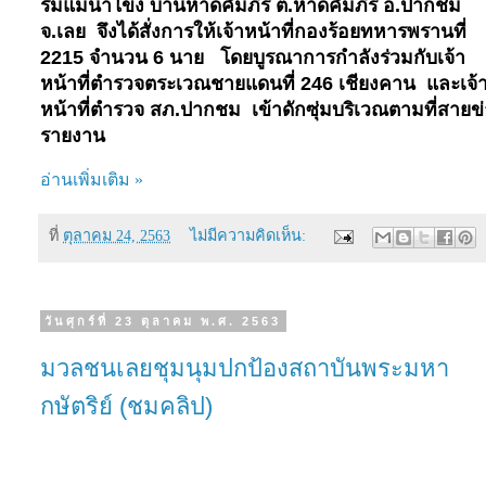
ริมแม่น้ำโขง บ้านหาดคัมภีร์ ต.หาดคัมภีร์ อ.ปากชม
จ.เลย
จึงได้สั่งการให้เจ้าหน้าที่กองร้อยทหารพรานที่
2215
จำนวน
6
นาย
โดยบูรณาการกำลังร่วมกับเจ้า
หน้าที่ตำรวจตระเวณชายแดนที่
246
เชียงคาน
และเจ้
หน้าที่ตำรวจ สภ.ปากชม
เข้าดักซุ่มบริเวณตามที่สายข
รายงาน
อ่านเพิ่มเติม »
ที่
ตุลาคม 24, 2563
ไม่มีความคิดเห็น:
วันศุกร์ที่ 23 ตุลาคม พ.ศ. 2563
มวลชนเลยชุมนุมปกป้องสถาบันพระมหา
กษัตริย์ (ชมคลิป)