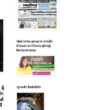
'ลัดดาวรรณ หลวงอาจ' จากเด็ก
บ้านนอก-สาวโรงงาน สู่ท่านผู้
พิพากษาศาลแพ่ง
ผู้
'ภูกระดึง' ยิ่งเดินยิ่งรัก
ัก
ต์
ี่