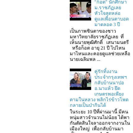
"ก็อต" นักศึกษา
ม.ราชภัฏเลย
หัวใจสุดหล่อ
ดูแลเพื่อนตาบอด
มาตลอด 3 ปี
เป็นภาพชินตาของชาว
มหาวิทยาลัยราชภัฏเลย ที่
เห็นนายพุฒิศักดิ์ เสนามนตรี
หรือก็อต อายุ 21 ปี ไปไหน
มาไหนและคอยดูแลช่วยเหลือ
นายเฉลิมพล ...
คู่รักทิ้งงาน
ประจำกรุงเทพฯ
กลับบ้านนาปอ
อ.นาแห้ว ยึด
เกษตรพอเพียง
ตามในหลวง พลิกไร่ข้าวโพด
กลายเป็นป่ากินได้
ในระยะ 10 ปีที่ผ่านมานี้ มีคน
หนุ่มสาวจำนวนไม่น้อย ได้พา
กันตัดสินใจลาออกจากงานใน
เมืองใหญ่ เพื่อกลับบ้านมา