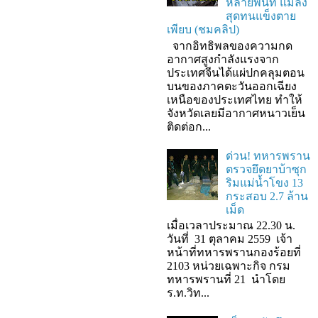
หลายพื้นที่ แมลง
สุดทนแข็งตาย
เพียบ (ชมคลิป)
จากอิทธิพลของความกด
อากาศสูงกำลังแรงจาก
ประเทศจีนได้แผ่ปกคลุมตอน
บนของภาคตะวันออกเฉียง
เหนือของประเทศไทย ทำให้
จังหวัดเลยมีอากาศหนาวเย็น
ติดต่อก...
ด่วน! ทหารพราน
ตรวจยึดยาบ้าซุก
ริมแม่น้ำโขง 13
กระสอบ 2.7 ล้าน
เม็ด
เมื่อเวลาประมาณ 22.30 น.
วันที่ 31 ตุลาคม 2559 เจ้า
หน้าที่ทหารพรานกองร้อยที่
2103 หน่วยเฉพาะกิจ กรม
ทหารพรานที่ 21 นำโดย
ร.ท.วิท...