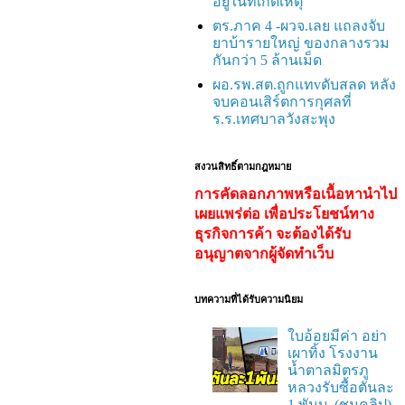
อยู่ในที่เกิดเหตุ
ตร.ภาค 4 -ผวจ.เลย แถลงจับ
ยาบ้ารายใหญ่ ของกลางรวม
กันกว่า 5 ล้านเม็ด
ผอ.รพ.สต.ถูกแทvดับสลด หลัง
จบคอนเสิร์ตการกุศลที่
ร.ร.เทศบาลวังสะพุง
สงวนสิทธิ์ตามกฎหมาย
การคัดลอกภาพหรือเนื้อหานำไป
เผยแพร่ต่อ เพื่อประโยชน์ทาง
ธุรกิจการค้า จะต้องได้รับ
อนุญาตจากผู้จัดทำเว็บ
บทความที่ได้รับความนิยม
ใบอ้อยมีค่า อย่า
เผาทิ้ง โรงงาน
น้ำตาลมิตรภู
หลวงรับซื้อตันละ
1 พันบ. (ชมคลิป)