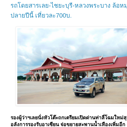
รถโดยสารเลย-ไชยะบุรี-หลวงพระบาง ล้อหม
ปลายปีนี้ เที่ยวละ700บ.
รองผู้ว่าฯเลยนั่งหัวโต๊ะถกเตรียมเปิดด่านท่าลี่โฉมใหม่ส
อลังการรองรับอาเซียน จ่อขยายสะพานน้ำเหืองเพิ่มอีก