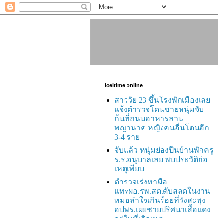
loeitime online
สาววัย 23 ขึ้นโรงพักเมืองเลย
แจ้งตำรวจโดนชายหนุ่มจับ
ก้นที่ถนนอาหารลาน
พญานาค หญิงคนอื่นโดนอีก
3-4 ราย
จับแล้ว หนุ่มย่องปีนบ้านพักครู
ร.ร.อนุบาลเลย พบประวัติก่อ
เหตุเพียบ
ตำรวจเร่งหามือ
แทvผอ.รพ.สต.ดับสลดในงาน
หมอลำใจเกินร้อยที่วังสะพุง
อปพร.เผยชายปริศนาเสื้อแดง