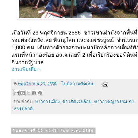
เมื่อวันที่
23
พฤศจิกายน
2556
ชาวเขาเผ่าม้งจากพื้นที่
รอยต่อจังหวัดเลย พิษณุโลก และจ.เพชรบูรณ์ จำนวนกว
1
,
000
คน เดินทางด้วยรถกระบะมาปักหลักกางเต็นท์พั
แรมที่หน้ากองร้อย อส.จ.เลยที่
2
เพื่อเรียกร้องขอที่ดิน
กินจากรัฐบาล
อ่านเพิ่มเติม »
ที่
พฤศจิกายน 23, 2556
ไม่มีความคิดเห็น:
ป้ายกำกับ:
ข่าวการเมือง
,
ข่าวสิ่งแวดล้อม
,
ข่าวอาชญากรรม-ภัย
ธรรมชาติ
วันอังคารที่ 19 พฤศจิกายน พ.ศ. 2556