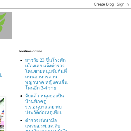
loeitime online
สาววัย 23 ขึ้นโรงพัก
เมืองเลย แจ้งตำรวจ
โดนชายหนุ่มจับก้นที่
น
ถนนอาหารลาน
พญานาค หญิงคนอื่น
โดนอีก 3-4 ราย
จับแล้ว หนุ่มย่องปีน
บ้านพักครู
ร.ร.อนุบาลเลย พบ
ประวัติก่อเหตุเพียบ
ตำรวจเร่งหามือ
แทvผอ.รพ.สต.ดับ