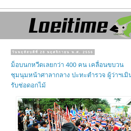
วันพฤหัสบดีที่ 28 พฤศจิกายน พ.ศ. 2556
ม็อบนกหวีดเลยกว่า 400 คน เคลื่อนขบวน
ชุมนุมหน้าศาลากลาง ปะทะตำรวจ ผู้ว่าฯเมิ
รับช่อดอกไม้