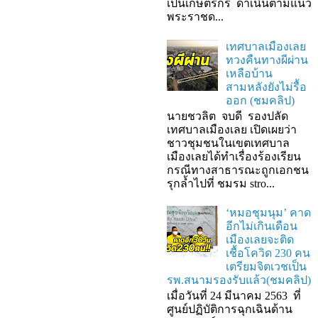
เป็นเกษตรกร ดำเนินตามแนว
พระราชด...
เทศบาลเมืองเลย
ทวงคืนทางผีผ่าน
เหลือบ้าน
สามหลังยังไม่รื้อ
ออก (ชมคลิป)
นายชวลิต จบดี รองปลัด
เทศบาลเมืองเลย เปิดเผยว่า
ชาวชุมชนในเขตเทศบาล
เมืองเลยได้ทำเรื่องร้องเรียน
กรณีทางสาธารณะถูกเอกชน
รุกล้ำไปที่ ชมรม stro...
‘หมอชุมนุม’ คาด
อีกไม่เกินเดือน
เมืองเลยจะติด
เชื้อโควิด 230 คน
เตรียมจิตเวชเป็น
รพ.สนามรองรับแล้ว(ชมคลิป)
เมื่อวันที่ 24 มีนาคม 2563 ที่
ศูนย์ปฏิบัติการฉุกเฉินด้าน