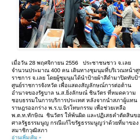
เมื่อวัน
28
พฤศจิกายน
2556
ประชาชนชาว จ.เลย
จำนวนประมาณ
400
คน เดินทางชุมนุมที่บริเวณหน้าศู
ราชการ จ.เลย โดยผู้ชุมนุมได้นำป้ายผ้าสีดำมาปิดทับป้
ศูนย์ราชการจังหวัด เพื่อแสดงสัญลักษณ์การต่อต้าน
อำนาจของรัฐบาล น.ส.ยิ่งลักษณ์ ชินวัตร ที่หมดความ
ชอบธรรมในการบริการประเทศ หลังจากนำสภาผู้แทน
ราษฎรออกร่าง พ.ร.บ.นิรโทษกรรม เพื่อช่วยเหลือ
พ.ต.ท.ทักษิณ ชินวัตร ให้พ้นผิด และปฏิเสธคำตัดสินข
ศาลรัฐธรรมนูญ กรณีแก้ไขรัฐธรรมนูญว่าด้วยที่มาของ
สมาชิกวุฒิสภา
อ่านเพิ่มเติม »