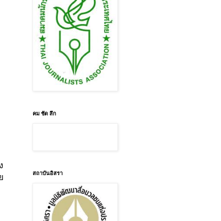
คม ชัด ลึก
ง
สถาบันอิสรา
ย
า