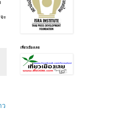
า
ฟจะ
เที่ยวเมืองเลย
าว