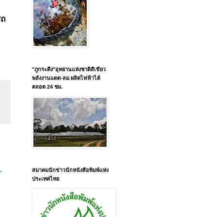
รถ
"ภูกระดึง"อุทยานแห่งชาติสีเขียว
พลังงานแดด-ลม ผลิตไฟฟ้าได้
ตลอด 24 ชม.
-
สมาคมนักข่าวนักหนังสือพิมพ์แห่ง
ประเทศไทย