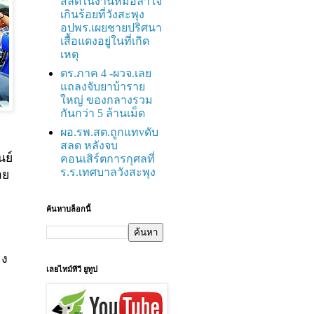
สลดในงานหมอลำใจ
เกินร้อยที่วังสะพุง
อปพร.เผยชายปริศนา
เสื้อแดงอยู่ในที่เกิด
เหตุ
ตร.ภาค 4 -ผวจ.เลย
แถลงจับยาบ้าราย
ใหญ่ ของกลางรวม
กันกว่า 5 ล้านเม็ด
ผอ.รพ.สต.ถูกแทvดับ
สลด หลังจบ
นย์
คอนเสิร์ตการกุศลที่
ร.ร.เทศบาลวังสะพุง
าย
ค้นหาบล็อกนี้
อง
เลยไทม์ทีวี ยูทูป