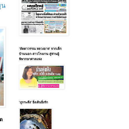
ุน
'ลัดดาวรรณ หลวงอาจ' จากเด็ก
บ้านนอก-สาวโรงงาน สู่ท่านผู้
พิพากษาศาลแพ่ง
'ภูกระดึง' ยิ่งเดินยิ่งรัก
ุด