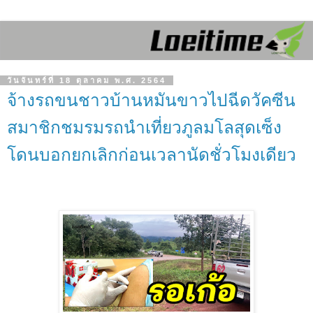
วันจันทร์ที่ 18 ตุลาคม พ.ศ. 2564
จ้างรถขนชาวบ้านหมันขาวไปฉีดวัคซีน
สมาชิกชมรมรถนำเที่ยวภูลมโลสุดเซ็ง
โดนบอกยกเลิกก่อนเวลานัดชั่วโมงเดียว