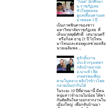
"ก็อต" นักศึกษา
ม.ราชภัฏเลย
หัวใจสุดหล่อ
ดูแลเพื่อนตาบอด
มาตลอด 3 ปี
เป็นภาพชินตาของชาว
มหาวิทยาลัยราชภัฏเลย ที่
เห็นนายพุฒิศักดิ์ เสนามนตรี
หรือก็อต อายุ 21 ปี ไปไหน
มาไหนและคอยดูแลช่วยเหลือ
นายเฉลิมพล ...
คู่รักทิ้งงาน
ประจำกรุงเทพฯ
กลับบ้านนาปอ
อ.นาแห้ว ยึด
เกษตรพอเพียง
ตามในหลวง พลิกไร่ข้าวโพด
กลายเป็นป่ากินได้
ในระยะ 10 ปีที่ผ่านมานี้ มีคน
หนุ่มสาวจำนวนไม่น้อย ได้พา
กันตัดสินใจลาออกจากงานใน
เมืองใหญ่ เพื่อกลับบ้านมา