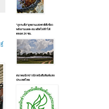
"ภูกระดึง"อุทยานแห่งชาติสีเขียว
พลังงานแดด-ลม ผลิตไฟฟ้าได้
ตลอด 24 ชม.
ิ์
สมาคมนักข่าวนักหนังสือพิมพ์แห่ง
ประเทศไทย