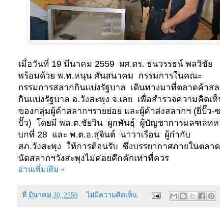
เมื่อวันที่ 19 มีนาคม 2559 ผศ.ดร. ธนวรรธน์ พลวิชัย
พร้อมด้วย พ.ท.หนุน ศันสนาคม กรรมการในคณะ
กรรมการสลากกินแบ่งรัฐบาล เดินทางมาที่ตลาดค้าส
กินแบ่งรัฐบาล อ.วังสะพุง จ.เลย เพื่อสำรวจความคิดเห็
ของกลุ่มผู้ค้าสลากฯรายย่อย และผู้ค้าส่งสลากฯ (ยี่ปั๊ว-
ปั๊ว) โดยมี พล.ต.ชัยวิน ผูกพันธุ์ ผู้บัญชาการมลฑลท
บกที่ 28 และ พ.ต.อ.สุจินต์ นาวาเรือน ผู้กำกับ
สภ.วังสะพุง ให้การต้อนรับ
ซึ่งบรรยากาศภายในตลาด
นัดสลากฯวังสะพุงไม่ค่อยคึกคักเท่าที่ควร
อ่านเพิ่มเติม »
ที่
มีนาคม 20, 2559
ไม่มีความคิดเห็น: