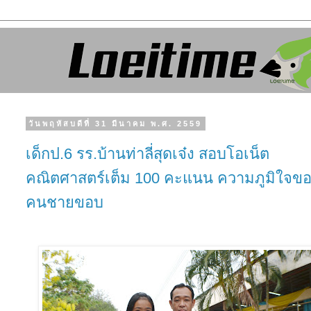
วันพฤหัสบดีที่ 31 มีนาคม พ.ศ. 2559
เด็กป.6 รร.บ้านท่าลี่สุดเจ๋ง สอบโอเน็ต
คณิตศาสตร์เต็ม 100 คะแนน ความภูมิใจข
คนชายขอบ