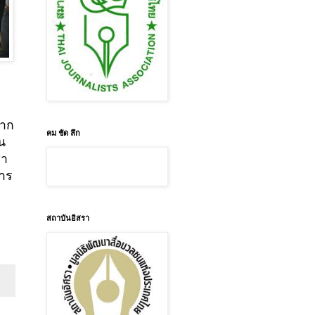
ลาก
คม ชัด ลึก
น
ซา
หาร
สถาบันอิสรา