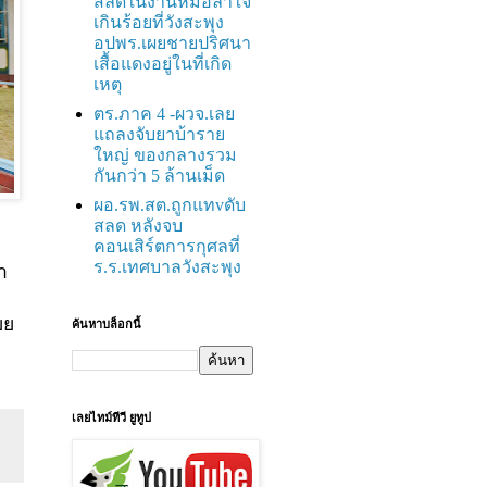
สลดในงานหมอลำใจ
เกินร้อยที่วังสะพุง
อปพร.เผยชายปริศนา
เสื้อแดงอยู่ในที่เกิด
เหตุ
ตร.ภาค 4 -ผวจ.เลย
แถลงจับยาบ้าราย
ใหญ่ ของกลางรวม
กันกว่า 5 ล้านเม็ด
ผอ.รพ.สต.ถูกแทvดับ
สลด หลังจบ
คอนเสิร์ตการกุศลที่
ร.ร.เทศบาลวังสะพุง
า
ยย
ค้นหาบล็อกนี้
เลยไทม์ทีวี ยูทูป