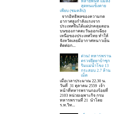
หลายพื้นที่ แมลง
สุดทนแข็งตาย
เพียบ (ชมคลิป)
จากอิทธิพลของความกด
อากาศสูงกำลังแรงจาก
ประเทศจีนได้แผ่ปกคลุมตอน
บนของภาคตะวันออกเฉียง
เหนือของประเทศไทย ทำให้
จังหวัดเลยมีอากาศหนาวเย็น
ติดต่อก...
ด่วน! ทหารพราน
ตรวจยึดยาบ้าซุก
ริมแม่น้ำโขง 13
กระสอบ 2.7 ล้าน
เม็ด
เมื่อเวลาประมาณ 22.30 น.
วันที่ 31 ตุลาคม 2559 เจ้า
หน้าที่ทหารพรานกองร้อยที่
2103 หน่วยเฉพาะกิจ กรม
ทหารพรานที่ 21 นำโดย
ร.ท.วิท...