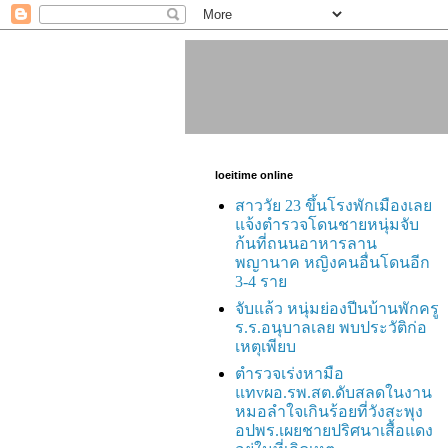
loeitime online
สาววัย 23 ขึ้นโรงพักเมืองเลย
แจ้งตำรวจโดนชายหนุ่มจับ
ก้นที่ถนนอาหารลาน
พญานาค หญิงคนอื่นโดนอีก
3-4 ราย
จับแล้ว หนุ่มย่องปีนบ้านพักครู
ร.ร.อนุบาลเลย พบประวัติก่อ
เหตุเพียบ
ตำรวจเร่งหามือ
แทvผอ.รพ.สต.ดับสลดในงาน
หมอลำใจเกินร้อยที่วังสะพุง
อปพร.เผยชายปริศนาเสื้อแดง