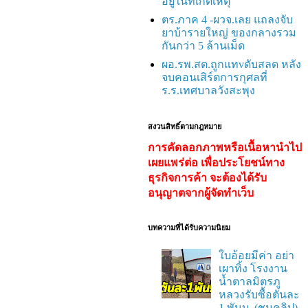
อยู่ในที่เกิดเหตุ
ตร.ภาค 4 -ผวจ.เลย แถลงจับ
ยาบ้ารายใหญ่ ของกลางรวม
กันกว่า 5 ล้านเม็ด
ผอ.รพ.สต.ถูกแทvดับสลด หลัง
จบคอนเสิร์ตการกุศลที่
ร.ร.เทศบาลวังสะพุง
สงวนสิทธิ์ตามกฎหมาย
การคัดลอกภาพหรือเนื้อหานำไป
เผยแพร่ต่อ เพื่อประโยชน์ทาง
ธุรกิจการค้า จะต้องได้รับ
อนุญาตจากผู้จัดทำเว็บ
บทความที่ได้รับความนิยม
ใบอ้อยมีค่า อย่า
เผาทิ้ง โรงงาน
น้ำตาลมิตรภู
หลวงรับซื้อตันละ
1 พันบ. (ชมคลิป)