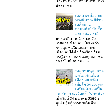
เป็นเกษตรกร ดำเนินตามแนว
พระราชด...
เทศบาลเมืองเลย
ทวงคืนทางผีผ่าน
เหลือบ้าน
สามหลังยังไม่รื้อ
ออก (ชมคลิป)
นายชวลิต จบดี รองปลัด
เทศบาลเมืองเลย เปิดเผยว่า
ชาวชุมชนในเขตเทศบาล
เมืองเลยได้ทำเรื่องร้องเรียน
กรณีทางสาธารณะถูกเอกชน
รุกล้ำไปที่ ชมรม stro...
‘หมอชุมนุม’ คาด
อีกไม่เกินเดือน
เมืองเลยจะติด
เชื้อโควิด 230 คน
เตรียมจิตเวชเป็น
รพ.สนามรองรับแล้ว(ชมคลิป)
เมื่อวันที่ 24 มีนาคม 2563 ที่
ศูนย์ปฏิบัติการฉุกเฉินด้าน