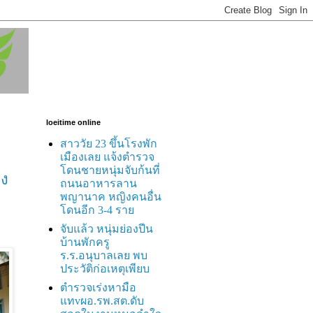
loeitime online
สาววัย 23 ขึ้นโรงพัก
เมืองเลย แจ้งตำรวจ
โดนชายหนุ่มจับก้นที่
อง
ถนนอาหารลาน
พญานาค หญิงคนอื่น
โดนอีก 3-4 ราย
จับแล้ว หนุ่มย่องปีน
บ้านพักครู
ร.ร.อนุบาลเลย พบ
ประวัติก่อเหตุเพียบ
ตำรวจเร่งหามือ
แทvผอ.รพ.สต.ดับ