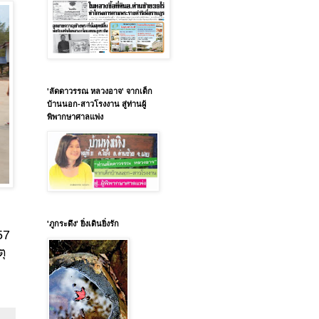
'ลัดดาวรรณ หลวงอาจ' จากเด็ก
บ้านนอก-สาวโรงงาน สู่ท่านผู้
พิพากษาศาลแพ่ง
'ภูกระดึง' ยิ่งเดินยิ่งรัก
57
ตุ