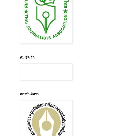
คม ชัด ลึก
สถาบันอิสรา