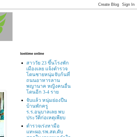
loeitime online
สาววัย 23 ขึ้นโรงพัก
เมืองเลย แจ้งตำรวจ
โดนชายหนุ่มจับก้นที่
ถนนอาหารลาน
พญานาค หญิงคนอื่น
โดนอีก 3-4 ราย
จับแล้ว หนุ่มย่องปีน
บ้านพักครู
ร.ร.อนุบาลเลย พบ
ประวัติก่อเหตุเพียบ
ตำรวจเร่งหามือ
แทvผอ.รพ.สต.ดับ