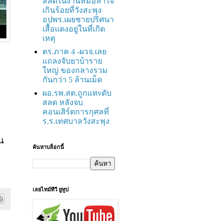
สลดในงานหมอลำใจ
เกินร้อยที่วังสะพุง
อปพร.เผยชายปริศนา
เสื้อแดงอยู่ในที่เกิด
เหตุ
ตร.ภาค 4 -ผวจ.เลย
แถลงจับยาบ้าราย
ใหญ่ ของกลางรวม
กันกว่า 5 ล้านเม็ด
ผอ.รพ.สต.ถูกแทvดับ
สลด หลังจบ
คอนเสิร์ตการกุศลที่
ร.ร.เทศบาลวังสะพุง
น
ค้นหาบล็อกนี้
เลยไทม์ทีวี ยูทูป