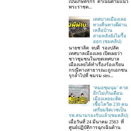
เป็นเกษตรกร ดำเนินตามแนว
พระราชด...
เทศบาลเมืองเลย
ทวงคืนทางผีผ่าน
เหลือบ้าน
สามหลังยังไม่รื้อ
ออก (ชมคลิป)
นายชวลิต จบดี รองปลัด
เทศบาลเมืองเลย เปิดเผยว่า
ชาวชุมชนในเขตเทศบาล
เมืองเลยได้ทำเรื่องร้องเรียน
กรณีทางสาธารณะถูกเอกชน
รุกล้ำไปที่ ชมรม stro...
‘หมอชุมนุม’ คาด
อีกไม่เกินเดือน
เมืองเลยจะติด
เชื้อโควิด 230 คน
เตรียมจิตเวชเป็น
รพ.สนามรองรับแล้ว(ชมคลิป)
เมื่อวันที่ 24 มีนาคม 2563 ที่
ศูนย์ปฏิบัติการฉุกเฉินด้าน