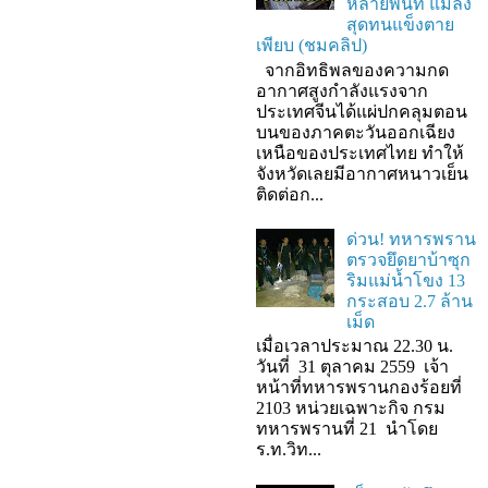
หลายพื้นที่ แมลง
สุดทนแข็งตาย
เพียบ (ชมคลิป)
จากอิทธิพลของความกด
อากาศสูงกำลังแรงจาก
ประเทศจีนได้แผ่ปกคลุมตอน
บนของภาคตะวันออกเฉียง
เหนือของประเทศไทย ทำให้
จังหวัดเลยมีอากาศหนาวเย็น
ติดต่อก...
ด่วน! ทหารพราน
ตรวจยึดยาบ้าซุก
ริมแม่น้ำโขง 13
กระสอบ 2.7 ล้าน
เม็ด
เมื่อเวลาประมาณ 22.30 น.
วันที่ 31 ตุลาคม 2559 เจ้า
หน้าที่ทหารพรานกองร้อยที่
2103 หน่วยเฉพาะกิจ กรม
ทหารพรานที่ 21 นำโดย
ร.ท.วิท...