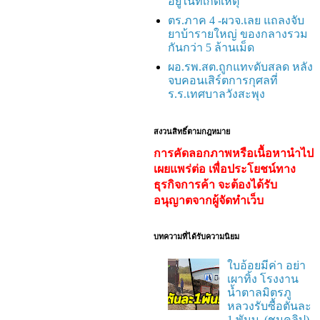
อยู่ในที่เกิดเหตุ
ตร.ภาค 4 -ผวจ.เลย แถลงจับ
ยาบ้ารายใหญ่ ของกลางรวม
กันกว่า 5 ล้านเม็ด
ผอ.รพ.สต.ถูกแทvดับสลด หลัง
จบคอนเสิร์ตการกุศลที่
ร.ร.เทศบาลวังสะพุง
สงวนสิทธิ์ตามกฎหมาย
การคัดลอกภาพหรือเนื้อหานำไป
เผยแพร่ต่อ เพื่อประโยชน์ทาง
ธุรกิจการค้า จะต้องได้รับ
อนุญาตจากผู้จัดทำเว็บ
บทความที่ได้รับความนิยม
ใบอ้อยมีค่า อย่า
เผาทิ้ง โรงงาน
น้ำตาลมิตรภู
หลวงรับซื้อตันละ
1 พันบ. (ชมคลิป)