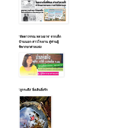
'ลัดดาวรรณ หลวงอาจ' จากเด็ก
บ้านนอก-สาวโรงงาน สู่ท่านผู้
พิพากษาศาลแพ่ง
'ภูกระดึง' ยิ่งเดินยิ่งรัก