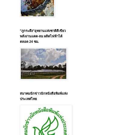
"ภูกระดึง"อุทยานแห่งชาติสีเขียว
พลังงานแดด-ลม ผลิตไฟฟ้าได้
ตลอด 24 ชม.
สมาคมนักข่าวนักหนังสือพิมพ์แห่ง
ประเทศไทย