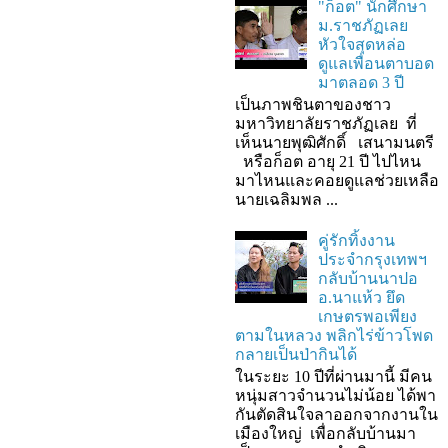
"ก็อต" นักศึกษา
ม.ราชภัฏเลย
หัวใจสุดหล่อ
ดูแลเพื่อนตาบอด
มาตลอด 3 ปี
เป็นภาพชินตาของชาว
มหาวิทยาลัยราชภัฏเลย ที่
เห็นนายพุฒิศักดิ์ เสนามนตรี
หรือก็อต อายุ 21 ปี ไปไหน
มาไหนและคอยดูแลช่วยเหลือ
นายเฉลิมพล ...
คู่รักทิ้งงาน
ประจำกรุงเทพฯ
กลับบ้านนาปอ
อ.นาแห้ว ยึด
เกษตรพอเพียง
ตามในหลวง พลิกไร่ข้าวโพด
กลายเป็นป่ากินได้
ในระยะ 10 ปีที่ผ่านมานี้ มีคน
หนุ่มสาวจำนวนไม่น้อย ได้พา
กันตัดสินใจลาออกจากงานใน
เมืองใหญ่ เพื่อกลับบ้านมา