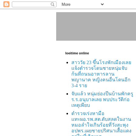
loeitime online
สาววัย 23 ขึ้นโรงพักเมืองเลย
แจ้งตำรวจโดนชายหนุ่มจับ
ก้นที่ถนนอาหารลาน
พญานาค หญิงคนอื่นโดนอีก
3-4 ราย
จับแล้ว หนุ่มย่องปีนบ้านพักครู
ร.ร.อนุบาลเลย พบประวัติก่อ
เหตุเพียบ
ตำรวจเร่งหามือ
แทvผอ.รพ.สต.ดับสลดในงาน
หมอลำใจเกินร้อยที่วังสะพุง
อปพร.เผยชายปริศนาเสื้อแดง