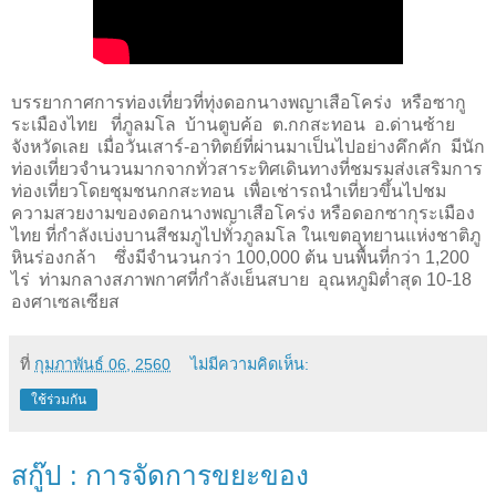
บรรยากาศการท่องเที่ยวที่ทุ่งดอกนางพญาเสือโคร่ง
หรือซากู
ระเมืองไทย
ที่ภูลมโล
บ้านตูบค้อ
ต.กกสะทอน
อ.ด่านซ้าย
จังหวัดเลย
เมื่อวันเสาร์-อาทิตย์ที่ผ่านมา
เป็นไปอย่างคึกคัก
มีนัก
ท่องเที่ยวจำนวนมากจากทั่วสาระทิศเดินทางที่ชมรมส่งเสริมการ
ท่องเที่ยวโดยชุมชนกกสะทอน
เพื่อเช่ารถนำเที่ยวขึ้นไปชม
ความสวยงามของดอกนางพญาเสือโคร่ง หรือดอกซากุระเมือง
ไทย ที่กำลังเบ่งบานสีชมภูไปทั่วภูลมโล ในเขตอุทยานแห่งชาติภู
หินร่องกล้า
ซึ่งมีจำนวนกว่า 100,000 ต้น บนพื้นที่กว่า 1,200
ไร่
ท่ามกลางสภาพกาศที่กำลังเย็นสบาย
อุณหภูมิต่ำสุด 10-18
องศาเซลเซียส
ที่
กุมภาพันธ์ 06, 2560
ไม่มีความคิดเห็น:
ใช้ร่วมกัน
สกู๊ป : การจัดการขยะของ