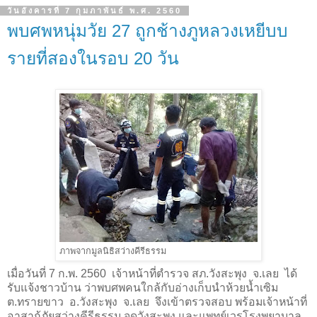
วันอังคารที่ 7 กุมภาพันธ์ พ.ศ. 2560
พบศพหนุ่มวัย 27 ถูกช้างภูหลวงเหยีบบ
รายที่สองในรอบ 20 วัน
ภาพจากมูลนิธิสว่างคีรีธรรม
เมื่อวันที่ 7 ก.พ. 2560 เจ้าหน้าที่ตำรวจ สภ.วังสะพุง จ.เลย ได้
รับแจ้งชาวบ้าน ว่าพบศพคนใกล้กับอ่างเก็บนำห้วยน้ำเซิม
ต.ทรายขาว อ.วังสะพุง จ.เลย จึงเข้าตรวจสอบ พร้อมเจ้าหน้าที่
อาสากู้ภัยสว่างคีรีธรรม จุดวังสะพุง และแพทย์เวรโรงพยาบาล