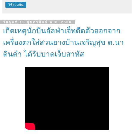
ใช้ร่วมกัน
วันพุธที่ 15 กุมภาพันธ์ พ.ศ. 2560
เกิดเหตุนักบินอัลฟ่าเจ็ทดีดตัวออกจาก
เครื่องตกใส่สวนยางบ้านเจริญสุข ต.นา
ดินดำ ได้รับบาดเจ็บสาหัส