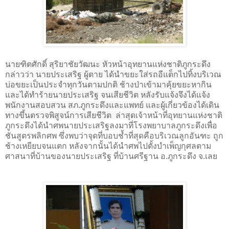
นายฑิตศักดิ์ สุริยาชัยวัฒนะ หัวหน้าอุทยานแห่งชาติภูกระดึง
กล่าวว่า นายประเสริฐ ผู้ตาย ได้นำขยะใส่รถอีแต็กไปทิ้งบริเวณ
บ่อขยะเป็นประจำทุกวันตามปกติ ช้างป่าเข้ามาคุ้ยขยะหากิน
และได้ทำร้ายนายประเสริฐ จนเสียชีวิต หลังรับแจ้งจึงได้แจ้ง
พนักงานสอบสวน สภ.ภูกระดึงและแพทย์ และผู้เกี่ยวข้องได้เดิน
ทางขึ้นตรวจพิสูจน์การเสียชีวิต ล่าสุด
เจ้าหน้าที่อุทยานแห่งชาติ
ภูกระดึงได้นำศพนายประเสริฐลงมาที่โรงพยาบาลภูกระดึงเพื่อ
ชันสูตรพลิกศพ ซึ่งพบว่าจุดที่บอบช้ำที่สุดคือบริเวณลูกอันฑะ ถูก
ช้างเหยียบจนแตก หลังจากนั้นได้นำศพไปตั้งบำเพ็ญกุศลตาม
ศาสนาที่บ้านของนายประเสริฐ ที่บ้านศรีฐาน อ.ภูกระดึง จ.เลย