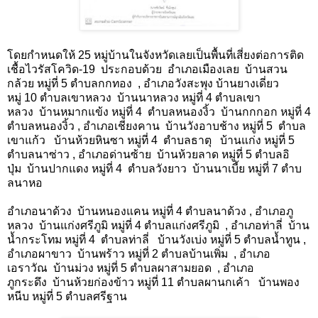
โดยกำหนดให้
25
หมู่บ้านในจังหวัดเลยเป็นพื้นที่เสี่ยงต่อการติด
เชื้อไวรัสโควิด
-19
ประกอบด้วย
อำเภอเมืองเลย
บ้านสวน
กล้วย หมู่ที่
5
ตําบลกกทอง
,
อำเภอวังสะพุง บ้านยางเดี่ยว
หมู่
10
ตําบลเขาหลวง
บ้านนาหลวง หมู่ที่
4
ตําบลเขา
หลวง
บ้านหมากแข้ง หมู่ที่
4
ตําบลหนองงิ้ว
บ้านกกกอก หมู่ที่ 4
ตําบลหนองงิ้ว
,
อําเภอเชียงคาน
บ้านวังอาบช้าง หมู่ที่
5
ตําบล
เขาแก้ว
บ้านห้วยหินซา หมู่ที่
4
ตําบลธาตุ
บ้านแก่ง หมู่ที่ 5
ตําบลนาซ่าว
,
อำเภอด่านซ้าย
บ้านห้วยลาด หมู่ที่ 5 ตําบลอิ
ปุ่ม
บ้านปากแดง หมู่ที่
4
ตําบลวังยาว
บ้านนาเบี้ย หมู่ที่
7
ตําบ
ลนาหอ
อำเภอนาด้วง
บ้านหนองแคน หมู่ที่
4
ตําบลนาด้วง
,
อำเภอภู
หลวง
บ้านแก่งศรีภูมิ หมู่ที่
4
ตําบลแก่งศรีภูมิ
,
อําเภอท่าลี่
บ้าน
น้ำกระโทม หมู่ที่ 4
ตําบลท่าลี่
บ้านวังเบ่ง หมู่ที่
5
ตําบลน้ำทูน
,
อําเภอผาขาว
บ้านพร้าว หมู่ที่
2
ตําบลบ้านเพิ่ม
,
อําเภอ
เอราวัณ
บ้านม่วง หมู่ที่
5
ตําบลผาสามยอด
,
อําเภอ
ภูกระดึง
บ้านห้วยก่องข้าว หมู่ที่
11
ตําบลผานกเค้า
บ้านพอง
หนีบ หมู่ที่
5
ตําบลศรีฐาน