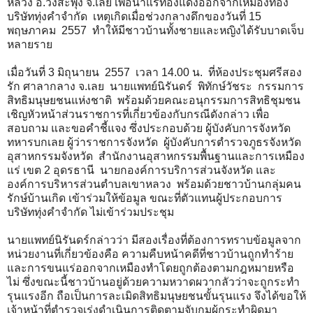
หลวง อ.วังสะพุง จ.เลย เพื่อนำแร่ทองแดงออกจากเหมืองทอง
บริษัททุ่งคำจำกัด
เหตุเกิดเมื่อช่วงกลางดึกของวันที่ 15
พฤษภาคม
2557
ทำให้มีชาวบ้านทั้งชายและหญิงได้รับบาดเจ็บ
หลายราย
เมื่อวันที่ 3 มิถุนายน 2557 เวลา 14.00 น. ที่ห้องประชุมศรีสอง
รัก ศาลากลาง จ.เลย นายแพทย์นิรันดร์ พิทักษ์วัชระ กรรมการ
สิทธิมนุษยชนแห่งชาติ พร้อมด้วยคณะอนุกรรมการสิทธิชุมชน
เชิญหัวหน้าส่วนราชการที่เกี่ยวข้องกับกรณีดังกล่าว เพื่อ
สอบถาม และขอคำชี้แจง ซึ่งประกอบด้วย ผู้บังคับการจังหวัด
ทหารบกเลย ผู้ว่าราชการจังหวัด ผู้บังคับการตำรวจภูธรจังหวัด
อุสาหกรรมจังหวัด สำนักงานอุสาหกรรมพื้นฐานและการเหมือง
แร่ เขต 2 อุดรธานี นายกองค์การบริการส่วนจังหวัด และ
องค์การบริหารส่วนตำบลเขาหลวง พร้อมด้วยชาวบ้านกลุ่มคน
รักษ์บ้านเกิด เข้าร่วมให้ข้อมูล ขณะที่ตัวแทนผู้ประกอบการ
บริษัททุ่งคำจำกัด ไม่เข้าร่วมประชุม
นายแพทย์นิรันดร์กล่าวว่า มีสองเรื่องที่ต้องการทราบข้อมูลจาก
หน่วยงานที่เกี่ยวข้องคือ ความคืบหน้าคดีที่ชาวบ้านถูกทำร้าย
และการขนแร่ออกจากเหมืองทำโดยถูกต้องตามกฎหมายหรือ
ไม่ ซึ่งขณะนี้ชาวบ้านอยู่ด้วยความหวาดผวากลัวว่าจะถูกระทำ
รุนแรงอีก ถือเป็นการละเมิดสิทธิมนุษยชนขั้นรุนแรง จึงได้ขอให้
เจ้าหน้าที่ตำรวจเร่งดำเนินการติดตามจับกุมผู้กระทำผิดมา