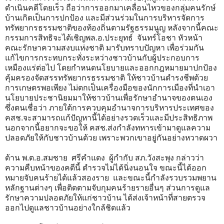
ดำเนินคดีโดยเร็ว ถือว่าการออกมาเคลื่อนไหวของกลุ่มคนรักษ์
บ้านเกิดเป็นการปกป้อง และมีส่วนร่วมในการบริหารจัดการ
ทรัพยากรธรรมชาติของท้องถิ่นตามรัฐธรรมนูญ หลังจากนี้คณะ
กรรมการสิทธิจะได้เชิญพล.อ.ประยุทธ์ จันทร์โอชา หัวหน้า
คณะรักษาความสงบแห่งชาติ มารับทราบปัญหา เพื่อร่วมกัน
แก้ไขการกระทบกระทั่งระหว่างชาวบ้านกับผู้ประกอบการ
เหมืองแร่ต่อไป โดยกำหนดนโยบายและออกกฎหมายมาปกป้อง
คุ้มครองจัดสรรทรัพยากรธรรมชาติ ให้ชาวบ้านดำรงชีพด้วย
การเกษตรพอเพียง ไม่ตกเป็นเครื่องมือของนักการเมืองที่นำเอา
นโยบายประชานิยมมาให้ชาวบ้านเพื่อรักษาอำนาจของตนเอง
ซึ่งตนเชื่อว่า ภายใต้การควบคุมอำนาจการบริหารประเทศของ
คสช.จะสามารถแก้ปัญหานี้ได้อย่างรวดเร็วและมีประสิทธิภาพ
นอกจากนี้อยากจะขอให้ คสช.ส่งกำลังทหารเข้ามาดูแลความ
ปลอดภัยให้กับชาวบ้านด้วย เพราะพวกเขาอยู่กันอย่างหวาดผวา
ด้าน พ.ต.อ.สมชาย ศรีคำแดง ผู้กำกับ สภ.วังสะพุง กล่าวว่า
ความคืบหน้าของคดีนี้ ตำรวจไม่ได้นิ่งนอนใจ ขณะนี้ได้ออก
หมายจับคนร้ายได้แล้วสองราย และขณะนี้กำลังรวบรวมพยาน
หลักฐานต่างๆ เพื่อติดตามจับกุมคนร้ายรายอื่นๆ ส่วนการดูแล
รักษาความปลอดภัยให้แก่ชาวบ้าน ได้ส่งเจ้าหน้าที่สายตรวจ
ออกไปดูแลชาวบ้านอย่างใกล้ชิดแล้ว