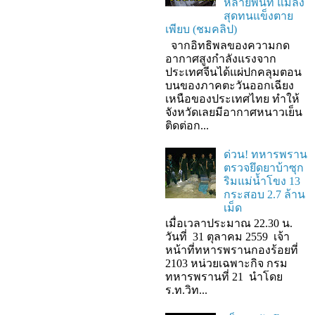
หลายพื้นที่ แมลง
สุดทนแข็งตาย
เพียบ (ชมคลิป)
จากอิทธิพลของความกด
อากาศสูงกำลังแรงจาก
ประเทศจีนได้แผ่ปกคลุมตอน
บนของภาคตะวันออกเฉียง
เหนือของประเทศไทย ทำให้
จังหวัดเลยมีอากาศหนาวเย็น
ติดต่อก...
ด่วน! ทหารพราน
ตรวจยึดยาบ้าซุก
ริมแม่น้ำโขง 13
กระสอบ 2.7 ล้าน
เม็ด
เมื่อเวลาประมาณ 22.30 น.
วันที่ 31 ตุลาคม 2559 เจ้า
หน้าที่ทหารพรานกองร้อยที่
2103 หน่วยเฉพาะกิจ กรม
ทหารพรานที่ 21 นำโดย
ร.ท.วิท...