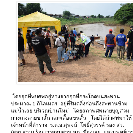
โดยจุดที่พบศพอยู่ห่างจากจุดที่กระโดดบนสะพาน
ประมาณ 1 กิโลเมตร
อยู่ที่ริมตลิ่งก่อนถึงสะพานข้าม
แม่น้ำเลย บริเวณบ้านใหม่
โดยสภาพศพนายบุญสวม
กางเกงลายขาสั้น และเสื้อแขนสั้น
โดยได้นำศพมาให้
เจ้าหน้าที่ตำรวจ
ร.ต.อ.สุพจน์
โพธิ์สุวรรค์ รอง สว.
(สอบสวน) ร้อยเวรสอบสวน สภ.เมืองเลย
และแพทย์เว