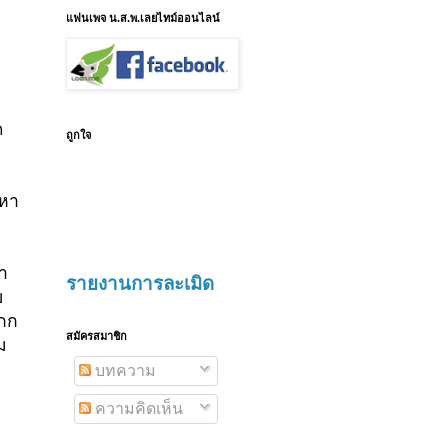
แฟนเพจ น.ส.พ.เลยไทม์ออนไลน์
ด
ถูกใจ
นหา
า
รายงานการละเมิด
ย
จกก
สมัครสมาชิก
ม
บทความ
ความคิดเห็น