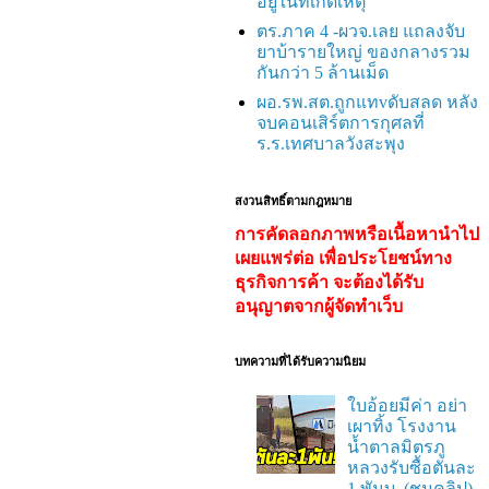
อยู่ในที่เกิดเหตุ
ตร.ภาค 4 -ผวจ.เลย แถลงจับ
ยาบ้ารายใหญ่ ของกลางรวม
กันกว่า 5 ล้านเม็ด
ผอ.รพ.สต.ถูกแทvดับสลด หลัง
จบคอนเสิร์ตการกุศลที่
ร.ร.เทศบาลวังสะพุง
สงวนสิทธิ์ตามกฎหมาย
การคัดลอกภาพหรือเนื้อหานำไป
เผยแพร่ต่อ เพื่อประโยชน์ทาง
ธุรกิจการค้า จะต้องได้รับ
อนุญาตจากผู้จัดทำเว็บ
บทความที่ได้รับความนิยม
ใบอ้อยมีค่า อย่า
เผาทิ้ง โรงงาน
น้ำตาลมิตรภู
หลวงรับซื้อตันละ
1 พันบ. (ชมคลิป)