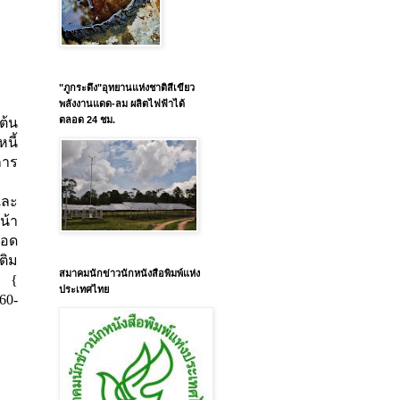
"ภูกระดึง"อุทยานแห่งชาติสีเขียว
พลังงานแดด-ลม ผลิตไฟฟ้าได้
ตลอด 24 ชม.
ต้น
นี้
การ
และ
น้า
ยอด
ติม
สมาคมนักข่าวนักหนังสือพิมพ์แห่ง
 {
ประเทศไทย
60-