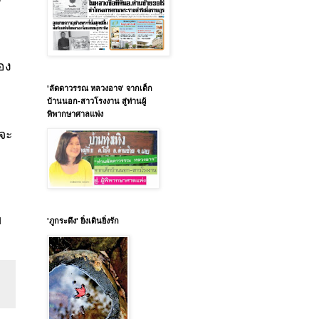
้อง
'ลัดดาวรรณ หลวงอาจ' จากเด็ก
บ้านนอก-สาวโรงงาน สู่ท่านผู้
พิพากษาศาลแพ่ง
ิจะ
ย
'ภูกระดึง' ยิ่งเดินยิ่งรัก