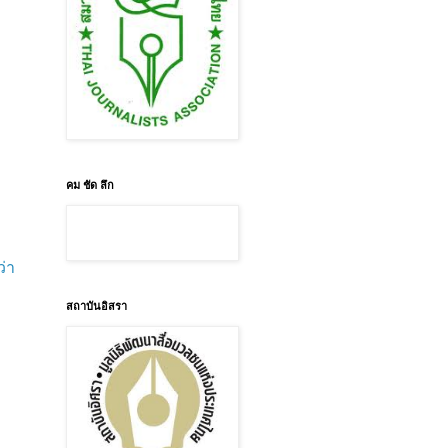
คม ชัด ลึก
ว่า
สถาบันอิสรา