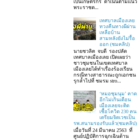
เป็นเกษตรกร ดำเนินตามแนว
พระราชด...
เทศบาลเมืองเลย
ทวงคืนทางผีผ่าน
เหลือบ้าน
สามหลังยังไม่รื้อ
ออก (ชมคลิป)
นายชวลิต จบดี รองปลัด
เทศบาลเมืองเลย เปิดเผยว่า
ชาวชุมชนในเขตเทศบาล
เมืองเลยได้ทำเรื่องร้องเรียน
กรณีทางสาธารณะถูกเอกชน
รุกล้ำไปที่ ชมรม stro...
‘หมอชุมนุม’ คาด
อีกไม่เกินเดือน
เมืองเลยจะติด
เชื้อโควิด 230 คน
เตรียมจิตเวชเป็น
รพ.สนามรองรับแล้ว(ชมคลิป)
เมื่อวันที่ 24 มีนาคม 2563 ที่
ศูนย์ปฏิบัติการฉุกเฉินด้าน