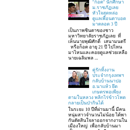
"ก็อต" นักศึกษา
ม.ราชภัฏเลย
หัวใจสุดหล่อ
ดูแลเพื่อนตาบอด
มาตลอด 3 ปี
เป็นภาพชินตาของชาว
มหาวิทยาลัยราชภัฏเลย ที่
เห็นนายพุฒิศักดิ์ เสนามนตรี
หรือก็อต อายุ 21 ปี ไปไหน
มาไหนและคอยดูแลช่วยเหลือ
นายเฉลิมพล ...
คู่รักทิ้งงาน
ประจำกรุงเทพฯ
กลับบ้านนาปอ
อ.นาแห้ว ยึด
เกษตรพอเพียง
ตามในหลวง พลิกไร่ข้าวโพด
กลายเป็นป่ากินได้
ในระยะ 10 ปีที่ผ่านมานี้ มีคน
หนุ่มสาวจำนวนไม่น้อย ได้พา
กันตัดสินใจลาออกจากงานใน
เมืองใหญ่ เพื่อกลับบ้านมา