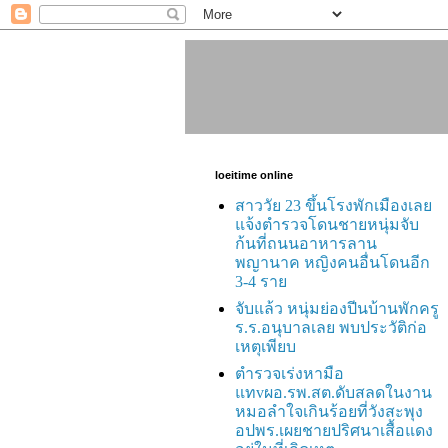
loeitime online
สาววัย 23 ขึ้นโรงพักเมืองเลย
แจ้งตำรวจโดนชายหนุ่มจับ
ก้นที่ถนนอาหารลาน
พญานาค หญิงคนอื่นโดนอีก
3-4 ราย
จับแล้ว หนุ่มย่องปีนบ้านพักครู
ร.ร.อนุบาลเลย พบประวัติก่อ
เหตุเพียบ
ตำรวจเร่งหามือ
แทvผอ.รพ.สต.ดับสลดในงาน
หมอลำใจเกินร้อยที่วังสะพุง
อปพร.เผยชายปริศนาเสื้อแดง