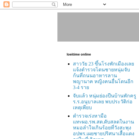
loeitime online
สาววัย 23 ขึ้นโรงพักเมืองเลย
แจ้งตำรวจโดนชายหนุ่มจับ
ก้นที่ถนนอาหารลาน
พญานาค หญิงคนอื่นโดนอีก
3-4 ราย
จับแล้ว หนุ่มย่องปีนบ้านพักครู
ร.ร.อนุบาลเลย พบประวัติก่อ
เหตุเพียบ
ตำรวจเร่งหามือ
แทvผอ.รพ.สต.ดับสลดในงาน
หมอลำใจเกินร้อยที่วังสะพุง
อปพร.เผยชายปริศนาเสื้อแดง