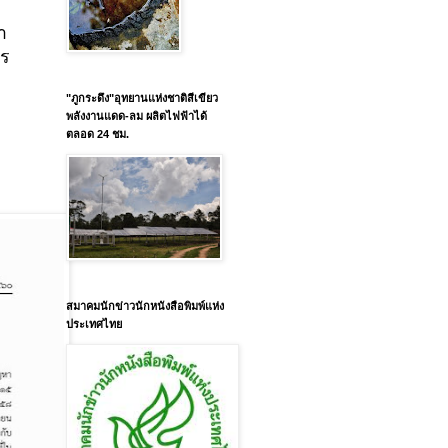
า
าร
"ภูกระดึง"อุทยานแห่งชาติสีเขียว
พลังงานแดด-ลม ผลิตไฟฟ้าได้
0
ตลอด 24 ชม.
สมาคมนักข่าวนักหนังสือพิมพ์แห่ง
ประเทศไทย