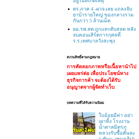
อยู่ในที่เกิดเหตุ
ตร.ภาค 4 -ผวจ.เลย แถลงจับ
ยาบ้ารายใหญ่ ของกลางรวม
กันกว่า 5 ล้านเม็ด
ผอ.รพ.สต.ถูกแทvดับสลด หลัง
จบคอนเสิร์ตการกุศลที่
ร.ร.เทศบาลวังสะพุง
สงวนสิทธิ์ตามกฎหมาย
การคัดลอกภาพหรือเนื้อหานำไป
เผยแพร่ต่อ เพื่อประโยชน์ทาง
ธุรกิจการค้า จะต้องได้รับ
อนุญาตจากผู้จัดทำเว็บ
บทความที่ได้รับความนิยม
ใบอ้อยมีค่า อย่า
เผาทิ้ง โรงงาน
น้ำตาลมิตรภู
หลวงรับซื้อตันละ
1 พันบ. (ชมคลิป)