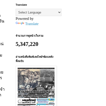
Translate
ก
Powered by
วัน
Translate
จำนวนการดูหน้าเว็บรวม
5,347,220
หน่
่ม
อ่านหนังสือพิมพ์เลยไทม์ฯย้อนหลัง
ทั้งฉบับ
าย
ร
จํา
ต