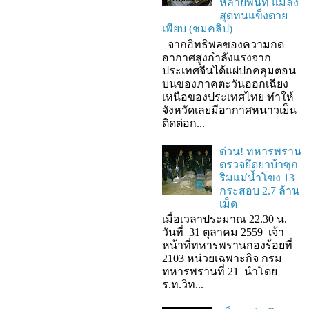
หลายพื้นที่ แมลง
สุดทนแข็งตาย
เพียบ (ชมคลิป)
จากอิทธิพลของความกด
อากาศสูงกำลังแรงจาก
ประเทศจีนได้แผ่ปกคลุมตอน
บนของภาคตะวันออกเฉียง
เหนือของประเทศไทย ทำให้
จังหวัดเลยมีอากาศหนาวเย็น
ติดต่อก...
ด่วน! ทหารพราน
ตรวจยึดยาบ้าซุก
ริมแม่น้ำโขง 13
กระสอบ 2.7 ล้าน
เม็ด
เมื่อเวลาประมาณ 22.30 น.
วันที่ 31 ตุลาคม 2559 เจ้า
หน้าที่ทหารพรานกองร้อยที่
2103 หน่วยเฉพาะกิจ กรม
ทหารพรานที่ 21 นำโดย
ร.ท.วิท...