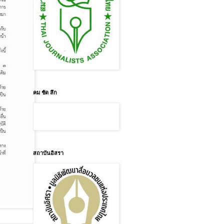
คม ชัด ลึก
สถาบันอิสรา