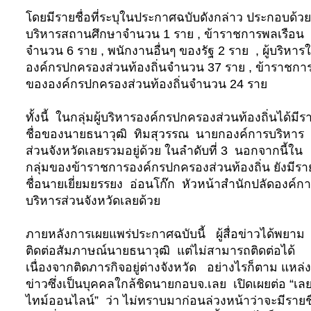
โดยมีรายชื่อ
ที่ระบุในประกาศฉบับดังกล่าว ประกอบด้ว
บริหารสถานศึกษาจำนวน 1 ราย
,
ข้าราชการพลเรือน
จำนวน 6 ราย
,
พนักงานอื่นๆ ของรัฐ 2 ราย
,
ผู้บริหาร
องค์กรปกครองส่วนท้องถิ่นจำนวน 37 ราย
,
ข้าราชกา
ขององค์กรปกครองส่วนท้องถิ่นจำนวน 24 ราย
ทั้งนี้ ในกลุ่มผู้บริหารองค์กรปกครองส่วนท้องถิ่นได้มีร
ชื่อของนายธนาวุฒิ ทิมสุวรรณ นายกองค์การบริหาร
ส่วนจังหวัดเลยรวมอยู่ด้วย ในลำดับที่ 3 นอกจากนี้ใน
กลุ่มของข้าราชการ
องค์กรปกครองส่วนท้องถิ่น
ยังมีรา
ชื่อนายเยี่ยมยรรยง อ่อนโก๊ก หัวหน้าสำนักปลัดองค์ก
บริหารส่วนจังหวัดเลยด้วย
ภายหลังการเผยแพร่ประกาศฉบับนี้ ผู้สื่อข่าวได้พยาม
ติดต่อสัมภาษณ์นายธนาวุฒิ แต่ไม่สามารถติดต่อได้
เนื่องจากติดภารกิจอยู่ต่างจังหวัด อย่างไรก็ตาม แหล่ง
ข่าวซึ่งเป็นบุคคลใกล้ชิดนายกอบจ.เลย เปิดเผยต่อ “เล
ไทม์ออนไลน์” ว่า ไม่ทราบมาก่อนล่วงหน้าว่าจะมีรายชื