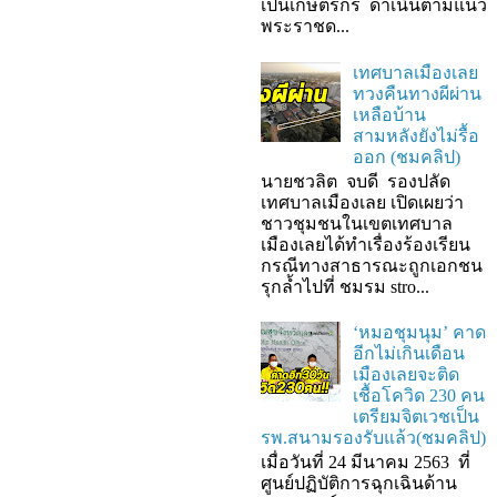
เป็นเกษตรกร ดำเนินตามแนว
พระราชด...
เทศบาลเมืองเลย
ทวงคืนทางผีผ่าน
เหลือบ้าน
สามหลังยังไม่รื้อ
ออก (ชมคลิป)
นายชวลิต จบดี รองปลัด
เทศบาลเมืองเลย เปิดเผยว่า
ชาวชุมชนในเขตเทศบาล
เมืองเลยได้ทำเรื่องร้องเรียน
กรณีทางสาธารณะถูกเอกชน
รุกล้ำไปที่ ชมรม stro...
‘หมอชุมนุม’ คาด
อีกไม่เกินเดือน
เมืองเลยจะติด
เชื้อโควิด 230 คน
เตรียมจิตเวชเป็น
รพ.สนามรองรับแล้ว(ชมคลิป)
เมื่อวันที่ 24 มีนาคม 2563 ที่
ศูนย์ปฏิบัติการฉุกเฉินด้าน