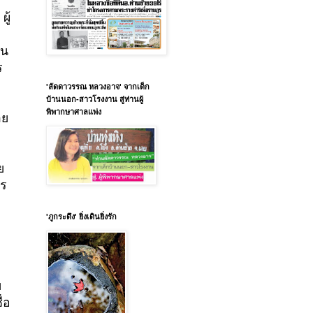
ย
ผู้
ใน
ร
'ลัดดาวรรณ หลวงอาจ' จากเด็ก
บ้านนอก-สาวโรงงาน สู่ท่านผู้
พิพากษาศาลแพ่ง
าย
ย
าร
'ภูกระดึง' ยิ่งเดินยิ่งรัก
ย
่อ