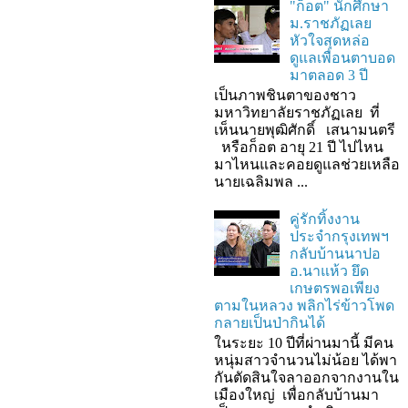
"ก็อต" นักศึกษา
ม.ราชภัฏเลย
หัวใจสุดหล่อ
ดูแลเพื่อนตาบอด
มาตลอด 3 ปี
เป็นภาพชินตาของชาว
มหาวิทยาลัยราชภัฏเลย ที่
เห็นนายพุฒิศักดิ์ เสนามนตรี
หรือก็อต อายุ 21 ปี ไปไหน
มาไหนและคอยดูแลช่วยเหลือ
นายเฉลิมพล ...
คู่รักทิ้งงาน
ประจำกรุงเทพฯ
กลับบ้านนาปอ
อ.นาแห้ว ยึด
เกษตรพอเพียง
ตามในหลวง พลิกไร่ข้าวโพด
กลายเป็นป่ากินได้
ในระยะ 10 ปีที่ผ่านมานี้ มีคน
หนุ่มสาวจำนวนไม่น้อย ได้พา
กันตัดสินใจลาออกจากงานใน
เมืองใหญ่ เพื่อกลับบ้านมา