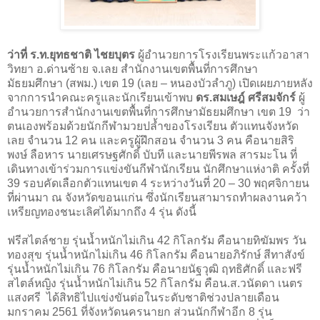
ว่าที่ ร.ท.ยุทธชาติ ไชยบุตร
ผู้อำนวยการโรงเรียนพระแก้วอาสา
วิทยา อ.ด่านซ้าย จ.เลย สำนักงานเขตพื้นที่การศึกษา
มัธยมศึกษา (สพม.) เขต 19 (เลย – หนองบัวลำภู) เปิดเผยภายหลัง
จากการนำคณะครูและนักเรียนเข้าพบ
ดร.สมเษฎ์ ศรีสมจักร์
ผู้
อำนวยการสำนักงานเขตพื้นที่การศึกษามัธยมศึกษา เขต 19 ว่า
ตนเองพร้อมด้วยนักกีฬามวยปล้ำของโรงเรียน ตัวแทนจังหวัด
เลย จำนวน 12 คน และครูผู้ฝึกสอน จำนวน 3 คน คือนายสิริ
พงษ์ ลือหาร นายเศรษฐศักดิ์ บับที และนายพีรพล สารมะโน ที่
เดินทางเข้าร่วมการแข่งขันกีฬานักเรียน นักศึกษาแห่งาติ ครั้งที่
39 รอบคัดเลือกตัวแทนเขต 4 ระหว่างวันที่ 20 – 30 พฤศจิกายน
ที่ผ่านมา ณ จังหวัดขอนแก่น ซึ่งนักเรียนสามารถทำผลงานคว้า
เหรียญทองชนะเลิศได้มากถึง 4 รุ่น ดังนี้
ฟรีสไตล์ชาย รุ่นน้ำหนักไม่เกิน 42 กิโลกรัม คือนายทิฆัมพร วัน
ทองสุข รุ่นน้ำหนักไม่เกิน 46 กิโลกรัม คือนายอภิรักษ์ สีทาสังข์
รุ่นน้ำหนักไม่เกิน 76 กิโลกรัม คือนายนัฐวุฒิ ฤทธิศักดิ์ และฟรี
สไตล์หญิง รุ่นน้ำหนักไม่เกิน 52 กิโลกรัม คือน.ส.วนัดดา เนตร
แสงศรี ได้สิทธิไปแข่งขันต่อในระดับชาติช่วงปลายเดือน
มกราคม 2561 ที่จังหวัดนครนายก ส่วนนักกีฬาอีก 8 รุ่น