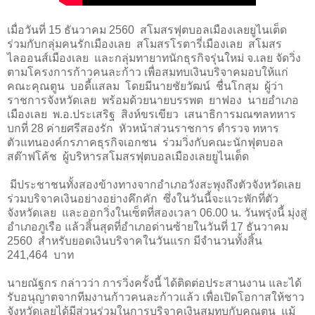
เมื่อวันที่ 15 ธันวาคม 2560 สโมสรฟุตบอลเมืองเลยยูไนเต็ด
ร่วมกับ
กลุ่มคนรักเมืองเลย สโมสรโรตารี่เมืองเลย สโมสร
ไลออนส์เมืองเลย และกลุ่มทายาทนักธุรกิจรุ่นใหม่ จ.เลย จัดวิ่ง
ตามโครงการก้าวคนละก้าว เพื่อสมทบเงินบริจาคมอบให้แก่
คณะ
คุณตูน บอดี้แสลม โดยมีนายชัยวัฒน์ ชื่นโกสุม ผู้ว่า
ราชการจังหวัดเลย พร้อมด้วยนายบรรพต ยาฟอง นายอำเภอ
เมืองเลย พ.อ.ประเสริฐ สิงห์ขรเขียว เสนาธิการมณฑลทหาร
บกที่ 28 ค่ายศรีสองรัก หัวหน้าส่วนราชการ ตำรวจ ทหาร
ตัวแทนองค์กรภาคธุรกิจเอกชน ร่วมวิ่งกับคณะนักฟุตบอล
สต๊าฟโค้ช ผู้บริหารสโมสรฟุตบอลเมืองเลยยูไนเต็ด
มีประชาชนทั้งสองข้างทางจากอำเภอวังสะพุงถึงตัวจังหวัดเลย
ร่วมบริจาคเงินอย่างอย่างคึกคัก
ซึ่งในวันนี้จะแวะพักที่ตัว
จังหวัดเลย
และออกวิ่งในเซ็ตที่สองเวลา 06.00 น. วันพรุ่งนี้ มุ่งสู่
อำเภอภูเรือ แล้วสิ้นสุดที่อำเภอด่านซ้ายในวันที่ 17 ธันวาคม
2560
สำหรับยอดเงินบริจาคในวันแรก มีจำนวนทั้งสิ้น
241,464
บาท
นายณัฐกร กล่าวว่า การวิ่งครั้งนี้ ได้ติดต่อประสานงาน และได้
รับอนุญาตจากทีมงานก้าวคนละก้าวแล้ว เพื่อเปิดโอกาสให้ชาว
จังหวัดเลยได้มีส่วนร่วมในการบริจาคเงินสมทบกับคุณตูน แม้