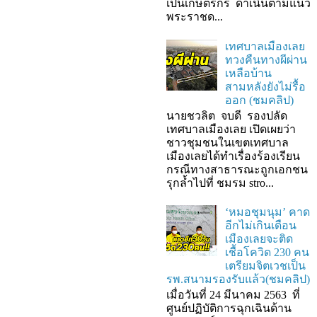
เป็นเกษตรกร ดำเนินตามแนว
พระราชด...
เทศบาลเมืองเลย
ทวงคืนทางผีผ่าน
เหลือบ้าน
สามหลังยังไม่รื้อ
ออก (ชมคลิป)
นายชวลิต จบดี รองปลัด
เทศบาลเมืองเลย เปิดเผยว่า
ชาวชุมชนในเขตเทศบาล
เมืองเลยได้ทำเรื่องร้องเรียน
กรณีทางสาธารณะถูกเอกชน
รุกล้ำไปที่ ชมรม stro...
‘หมอชุมนุม’ คาด
อีกไม่เกินเดือน
เมืองเลยจะติด
เชื้อโควิด 230 คน
เตรียมจิตเวชเป็น
รพ.สนามรองรับแล้ว(ชมคลิป)
เมื่อวันที่ 24 มีนาคม 2563 ที่
ศูนย์ปฏิบัติการฉุกเฉินด้าน