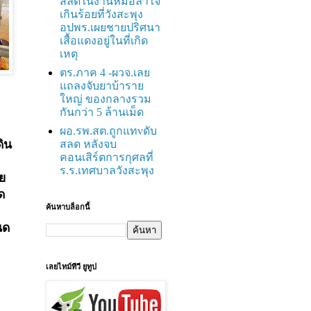
สลดในงานหมอลำใจ
เกินร้อยที่วังสะพุง
อปพร.เผยชายปริศนา
เสื้อแดงอยู่ในที่เกิด
เหตุ
ตร.ภาค 4 -ผวจ.เลย
แถลงจับยาบ้าราย
ใหญ่ ของกลางรวม
กันกว่า 5 ล้านเม็ด
ผอ.รพ.สต.ถูกแทvดับ
ดิน
สลด หลังจบ
คอนเสิร์ตการกุศลที่
ร.ร.เทศบาลวังสะพุง
ย
ด
ค้นหาบล็อกนี้
นด
เลยไทม์ทีวี ยูทูป