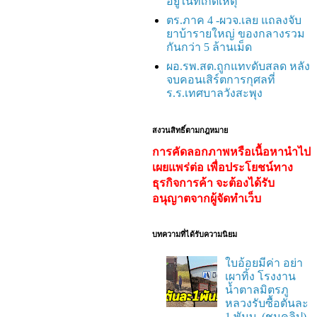
อยู่ในที่เกิดเหตุ
ตร.ภาค 4 -ผวจ.เลย แถลงจับ
ยาบ้ารายใหญ่ ของกลางรวม
กันกว่า 5 ล้านเม็ด
ผอ.รพ.สต.ถูกแทvดับสลด หลัง
จบคอนเสิร์ตการกุศลที่
ร.ร.เทศบาลวังสะพุง
สงวนสิทธิ์ตามกฎหมาย
การคัดลอกภาพหรือเนื้อหานำไป
เผยแพร่ต่อ เพื่อประโยชน์ทาง
ธุรกิจการค้า จะต้องได้รับ
อนุญาตจากผู้จัดทำเว็บ
บทความที่ได้รับความนิยม
ใบอ้อยมีค่า อย่า
เผาทิ้ง โรงงาน
น้ำตาลมิตรภู
หลวงรับซื้อตันละ
1 พันบ. (ชมคลิป)