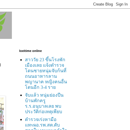
loeitime online
สาววัย 23 ขึ้นโรงพัก
า
เมืองเลย แจ้งตำรวจ
โดนชายหนุ่มจับก้นที่
ถนนอาหารลาน
พญานาค หญิงคนอื่น
โดนอีก 3-4 ราย
จับแล้ว หนุ่มย่องปีน
บ้านพักครู
ร.ร.อนุบาลเลย พบ
ประวัติก่อเหตุเพียบ
ตำรวจเร่งหามือ
แทvผอ.รพ.สต.ดับ