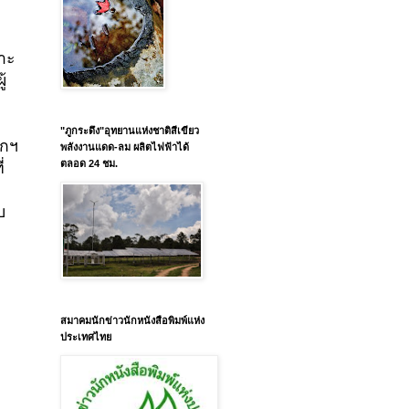
าะ
้
"ภูกระดึง"อุทยานแห่งชาติสีเขียว
ากฯ
พลังงานแดด-ลม ผลิตไฟฟ้าได้
ตลอด 24 ชม.
่
บ
สมาคมนักข่าวนักหนังสือพิมพ์แห่ง
ประเทศไทย