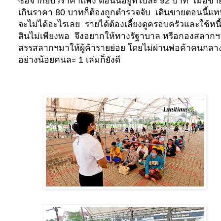
ซื้อจากยี่ปั๊วราคาแพง ตอนนี้อยู่ที่ใบละ
92
บาท
เมื่อขา
เกินราคา
80
บาทก็ต้องถูกตำรวจจับ
เดินขายตอนนี้แท
จะไม่ได้อะไรเลย
รายได้ต้องเลี้ยงดูครอบครัวและใช้หนี
สินไม่เพียงพอ
จึงอยากให้ทางรัฐาบาล หรือกองสลากฯ
สรรสลากฯมาให้ผู้ค้ารายย่อย โดยไม่ผ่านพ่อค้าคนกลา
อย่างน้อยคนละ
1
เล่มก็ยังดี