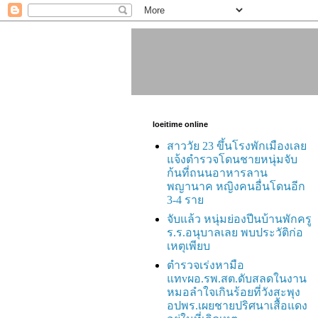
loeitime online
สาววัย 23 ขึ้นโรงพักเมืองเลย
แจ้งตำรวจโดนชายหนุ่มจับ
ก้นที่ถนนอาหารลาน
พญานาค หญิงคนอื่นโดนอีก
3-4 ราย
จับแล้ว หนุ่มย่องปีนบ้านพักครู
ร.ร.อนุบาลเลย พบประวัติก่อ
เหตุเพียบ
ตำรวจเร่งหามือ
แทvผอ.รพ.สต.ดับสลดในงาน
หมอลำใจเกินร้อยที่วังสะพุง
อปพร.เผยชายปริศนาเสื้อแดง