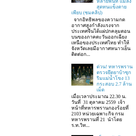
หลายพื้นที่ แมลง
สุดทนแข็งตาย
เพียบ (ชมคลิป)
จากอิทธิพลของความกด
อากาศสูงกำลังแรงจาก
ประเทศจีนได้แผ่ปกคลุมตอน
บนของภาคตะวันออกเฉียง
เหนือของประเทศไทย ทำให้
จังหวัดเลยมีอากาศหนาวเย็น
ติดต่อก...
ด่วน! ทหารพราน
ตรวจยึดยาบ้าซุก
ริมแม่น้ำโขง 13
กระสอบ 2.7 ล้าน
เม็ด
เมื่อเวลาประมาณ 22.30 น.
วันที่ 31 ตุลาคม 2559 เจ้า
หน้าที่ทหารพรานกองร้อยที่
2103 หน่วยเฉพาะกิจ กรม
ทหารพรานที่ 21 นำโดย
ร.ท.วิท...