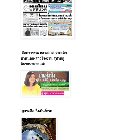
'ลัดดาวรรณ หลวงอาจ' จากเด็ก
บ้านนอก-สาวโรงงาน สู่ท่านผู้
พิพากษาศาลแพ่ง
'ภูกระดึง' ยิ่งเดินยิ่งรัก