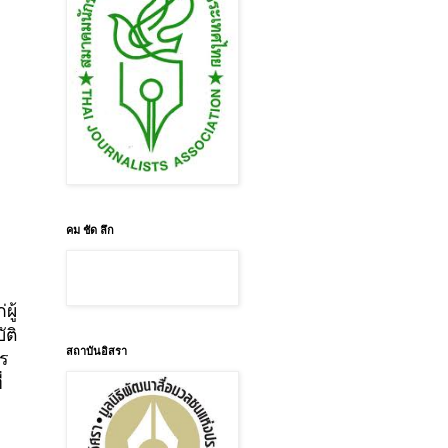
คม ชัด ลึก
ผู้
ติ
สถาบันอิสรา
ร
่