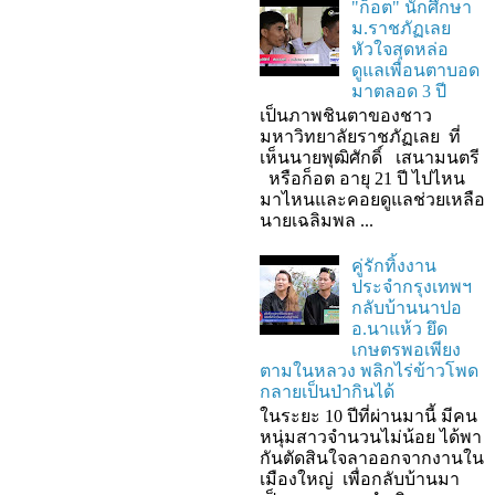
"ก็อต" นักศึกษา
ม.ราชภัฏเลย
หัวใจสุดหล่อ
ดูแลเพื่อนตาบอด
มาตลอด 3 ปี
เป็นภาพชินตาของชาว
มหาวิทยาลัยราชภัฏเลย ที่
เห็นนายพุฒิศักดิ์ เสนามนตรี
หรือก็อต อายุ 21 ปี ไปไหน
มาไหนและคอยดูแลช่วยเหลือ
นายเฉลิมพล ...
คู่รักทิ้งงาน
ประจำกรุงเทพฯ
กลับบ้านนาปอ
อ.นาแห้ว ยึด
เกษตรพอเพียง
ตามในหลวง พลิกไร่ข้าวโพด
กลายเป็นป่ากินได้
ในระยะ 10 ปีที่ผ่านมานี้ มีคน
หนุ่มสาวจำนวนไม่น้อย ได้พา
กันตัดสินใจลาออกจากงานใน
เมืองใหญ่ เพื่อกลับบ้านมา