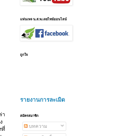
แฟนเพจ น.ส.พ.เลยไทม์ออนไลน์
ถูกใจ
รายงานการละเมิด
ล่า
สมัครสมาชิก
ุง
บทความ
ี่