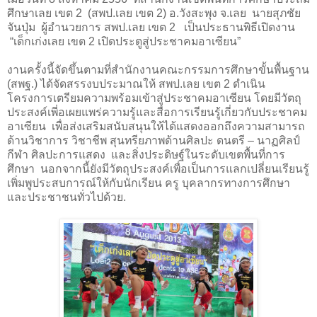
ศึกษาเลย เขต
2
(สพป.เลย เขต
2
) อ.วังสะพุง จ.เลย นายสุภชัย
จันปุ่ม ผู้อำนวยการ สพป.เลย เขต
2
เป็นประธานพิธีเปิดงาน
“เด็กเก่งเลย เขต
2
เปิดประตูสู่ประชาคมอาเซียน”
งานครั้งนี้จัดขึ้นตามที่สำนักงานคณะกรรมการศึกษาขั้นพื้นฐาน
(สพฐ.) ได้จัดสรรงบประมาณให้ สพป.เลย เขต
2
ดำเนิน
โครงการเตรียมความพร้อมเข้าสู่ประชาคมอาเซียน โดยมีวัตถุ
ประสงค์เพี่อเผยแพร่ความรู้และสื่อการเรียนรู้เกี่ยวกับประชาคม
อาเซียน เพื่อส่งเสริมสนับสนุนให้ได้แสดงออกถึงความสามารถ
ด้านวิชาการ วิชาชีพ สุนทรียภาพด้านศิลปะ ดนตรี
–
นาฏศิลป์
กีฬา ศิลปะการแสดง และสิ่งประดิษฐ์ในระดับเขตพื้นที่การ
ศึกษา นอกจากนี้ยังมีวัตถุประสงค์เพื่อเป็นการแลกเปลี่ยนเรียนรู้
เพิ่มพูประสบการณ์ให้กับนักเรียน ครู บุคลากรทางการศึกษา
และประชาชนทั่วไปด้วย
.