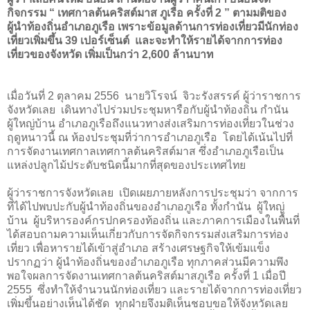
กิจกรรม “ เทศกาลต้นคริสต์มาส ภูเรือ ครั้งที่
2
” ตามมติของ
ผู้นำท้องถิ่นอำเภอภูเรือ เพราะข้อมูลด้านการท่องเที่ยวมีนักท่อง
เที่ยวเพิ่มขึ้น
39
เปอร์เซ็นต์ และจะทำให้รายได้จากการท่อง
เที่ยวของจังหวัด เพิ่มเป็นกว่า
2
,
600
ล้านบาท
เมื่อวันที่
2
ตุลาคม
2556
นายวิโรจน์ จิวะรังสรรค์ ผู้ว่าราชการ
จังหวัดเลย เดินทางไปร่วมประชุมหารือกับผู้นำท้องถิ่น กำนัน
ผู้ใหญ่บ้าน อำเภอภูเรือถึงแนวทางส่งเสริมการท่องเที่ยวในช่วง
ฤดูหนาวนี้ ณ ห้องประชุมที่ว่าการอำเภอภูเรือ โดยได้เน้นไปที่
การจัดงานเทศกาลเทศกาลต้นคริสต์มาส ซึ่งอำเภอภูเรือเป็น
แหล่งปลูกไม้ประดับชนิดนี้มากที่สุดของประเทศไทย
ผู้ว่าราชการจังหวัดเลย เปิดเผยภายหลังการประชุมว่า จากการ
ที่ได้ไปพบปะกับผู้นำท้องถิ่นของอำเภอภูเรือ ทั้งกำนัน ผู้ใหญ่
บ้าน ผู้บริหารองค์กรปกครองท้องถิ่น และภาคการเมืองในพื้นที่
ได้สอบถามความเห็นเกี่ยวกับการจัดกิจกรรมส่งเสริมการท่อง
เที่ยว เพื่อหารายได้เข้าสู่อำเภอ สร้างเศรษฐกิจให้เข้มแข็ง
ปรากฏว่า ผู้นำท้องถิ่นของอำเภอภูเรือ ทุกภาคส่วนมีความพึง
พอใจผลการจัดงานเทศกาลต้นคริสต์มาสภูเรือ ครั้งที่
1
เมื่อปี
2555
ซึ่งทำให้จำนวนนักท่องเที่ยว และรายได้จากการท่องเที่ยว
เพิ่มขึ้นอย่างเห็นได้ชัด ทุกฝ่ายจึงมติเห็นชอบขอให้จังหวัดเลย