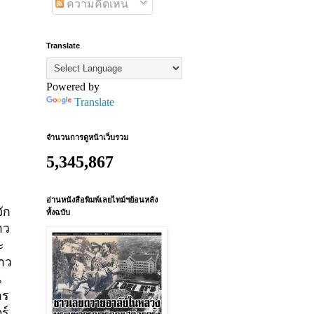
ความคิดเห็น
Translate
Powered by
Translate
จำนวนการดูหน้าเว็บรวม
5,345,867
อ่านหนังสือพิมพ์เลยไทม์ฯย้อนหลัง
จัก
ทั้งฉบับ
าว
ะ
่าว
น
าร
ร์