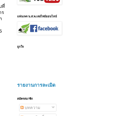
ที่
าร
แฟนเพจ น.ส.พ.เลยไทม์ออนไลน์
ก
05
ถูกใจ
รายงานการละเมิด
สมัครสมาชิก
บทความ