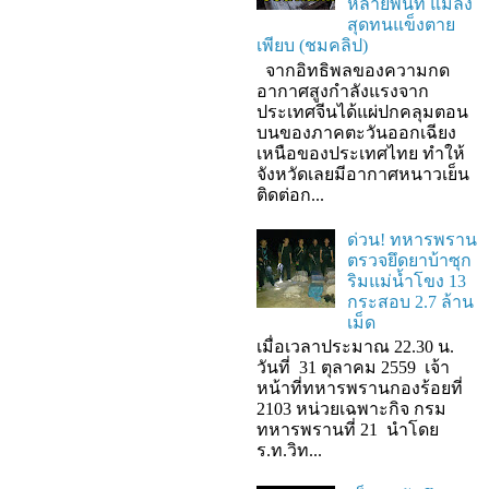
หลายพื้นที่ แมลง
สุดทนแข็งตาย
เพียบ (ชมคลิป)
จากอิทธิพลของความกด
อากาศสูงกำลังแรงจาก
ประเทศจีนได้แผ่ปกคลุมตอน
บนของภาคตะวันออกเฉียง
เหนือของประเทศไทย ทำให้
จังหวัดเลยมีอากาศหนาวเย็น
ติดต่อก...
ด่วน! ทหารพราน
ตรวจยึดยาบ้าซุก
ริมแม่น้ำโขง 13
กระสอบ 2.7 ล้าน
เม็ด
เมื่อเวลาประมาณ 22.30 น.
วันที่ 31 ตุลาคม 2559 เจ้า
หน้าที่ทหารพรานกองร้อยที่
2103 หน่วยเฉพาะกิจ กรม
ทหารพรานที่ 21 นำโดย
ร.ท.วิท...