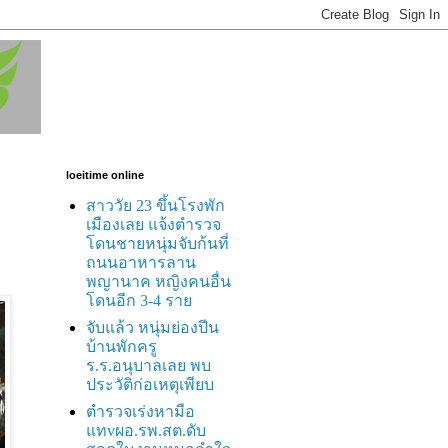
loeitime online
สาววัย 23 ขึ้นโรงพัก
เมืองเลย แจ้งตำรวจ
โดนชายหนุ่มจับก้นที่
ถนนอาหารลาน
พญานาค หญิงคนอื่น
โดนอีก 3-4 ราย
จับแล้ว หนุ่มย่องปีน
บ้านพักครู
ร.ร.อนุบาลเลย พบ
ประวัติก่อเหตุเพียบ
ตำรวจเร่งหามือ
แทvผอ.รพ.สต.ดับ