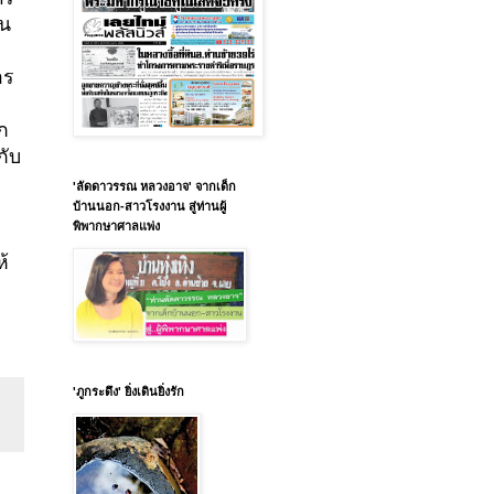
็น
าร
ัก
กับ
'ลัดดาวรรณ หลวงอาจ' จากเด็ก
บ้านนอก-สาวโรงงาน สู่ท่านผู้
พิพากษาศาลแพ่ง
้
'ภูกระดึง' ยิ่งเดินยิ่งรัก