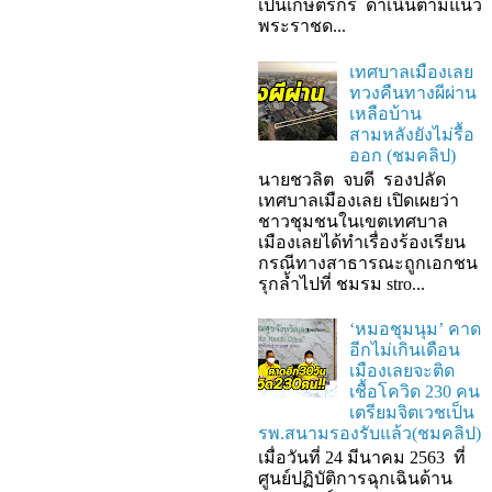
เป็นเกษตรกร ดำเนินตามแนว
พระราชด...
เทศบาลเมืองเลย
ทวงคืนทางผีผ่าน
เหลือบ้าน
สามหลังยังไม่รื้อ
ออก (ชมคลิป)
นายชวลิต จบดี รองปลัด
เทศบาลเมืองเลย เปิดเผยว่า
ชาวชุมชนในเขตเทศบาล
เมืองเลยได้ทำเรื่องร้องเรียน
กรณีทางสาธารณะถูกเอกชน
รุกล้ำไปที่ ชมรม stro...
‘หมอชุมนุม’ คาด
อีกไม่เกินเดือน
เมืองเลยจะติด
เชื้อโควิด 230 คน
เตรียมจิตเวชเป็น
รพ.สนามรองรับแล้ว(ชมคลิป)
เมื่อวันที่ 24 มีนาคม 2563 ที่
ศูนย์ปฏิบัติการฉุกเฉินด้าน