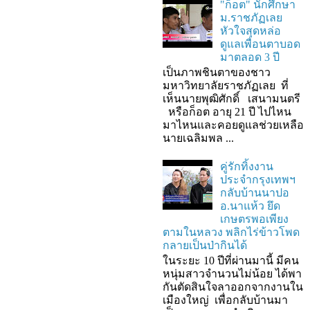
"ก็อต" นักศึกษา
ม.ราชภัฏเลย
หัวใจสุดหล่อ
ดูแลเพื่อนตาบอด
มาตลอด 3 ปี
เป็นภาพชินตาของชาว
มหาวิทยาลัยราชภัฏเลย ที่
เห็นนายพุฒิศักดิ์ เสนามนตรี
หรือก็อต อายุ 21 ปี ไปไหน
มาไหนและคอยดูแลช่วยเหลือ
นายเฉลิมพล ...
คู่รักทิ้งงาน
ประจำกรุงเทพฯ
กลับบ้านนาปอ
อ.นาแห้ว ยึด
เกษตรพอเพียง
ตามในหลวง พลิกไร่ข้าวโพด
กลายเป็นป่ากินได้
ในระยะ 10 ปีที่ผ่านมานี้ มีคน
หนุ่มสาวจำนวนไม่น้อย ได้พา
กันตัดสินใจลาออกจากงานใน
เมืองใหญ่ เพื่อกลับบ้านมา