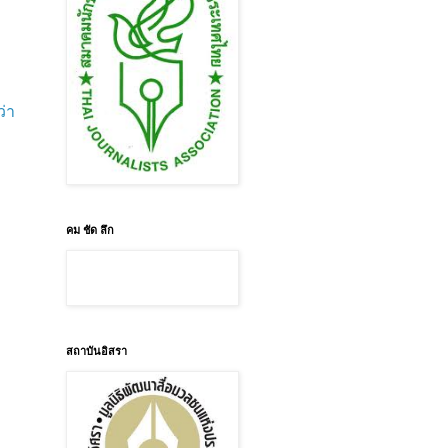
ว่า
คม ชัด ลึก
สถาบันอิสรา