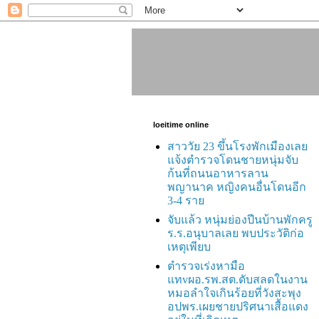
loeitime online
สาววัย 23 ขึ้นโรงพักเมืองเลย
แจ้งตำรวจโดนชายหนุ่มจับ
ก้นที่ถนนอาหารลาน
พญานาค หญิงคนอื่นโดนอีก
3-4 ราย
จับแล้ว หนุ่มย่องปีนบ้านพักครู
ร.ร.อนุบาลเลย พบประวัติก่อ
เหตุเพียบ
ตำรวจเร่งหามือ
แทvผอ.รพ.สต.ดับสลดในงาน
หมอลำใจเกินร้อยที่วังสะพุง
อปพร.เผยชายปริศนาเสื้อแดง