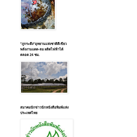
"ภูกระดึง"อุทยานแห่งชาติสีเขียว
พลังงานแดด-ลม ผลิตไฟฟ้าได้
ตลอด 24 ชม.
สมาคมนักข่าวนักหนังสือพิมพ์แห่ง
ประเทศไทย