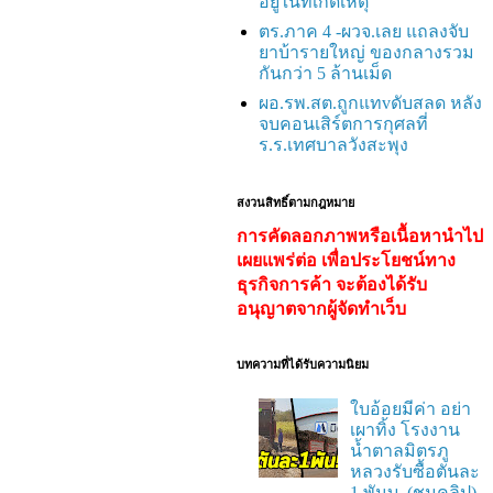
อยู่ในที่เกิดเหตุ
ตร.ภาค 4 -ผวจ.เลย แถลงจับ
ยาบ้ารายใหญ่ ของกลางรวม
กันกว่า 5 ล้านเม็ด
ผอ.รพ.สต.ถูกแทvดับสลด หลัง
จบคอนเสิร์ตการกุศลที่
ร.ร.เทศบาลวังสะพุง
สงวนสิทธิ์ตามกฎหมาย
การคัดลอกภาพหรือเนื้อหานำไป
เผยแพร่ต่อ เพื่อประโยชน์ทาง
ธุรกิจการค้า จะต้องได้รับ
อนุญาตจากผู้จัดทำเว็บ
บทความที่ได้รับความนิยม
ใบอ้อยมีค่า อย่า
เผาทิ้ง โรงงาน
น้ำตาลมิตรภู
หลวงรับซื้อตันละ
1 พันบ. (ชมคลิป)