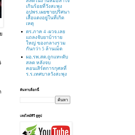
สลดในงานหมอลำใจ
เกินร้อยที่วังสะพุง
อปพร.เผยชายปริศนา
เสื้อแดงอยู่ในที่เกิด
เหตุ
ตร.ภาค 4 -ผวจ.เลย
ผย
แถลงจับยาบ้าราย
ใหญ่ ของกลางรวม
กันกว่า 5 ล้านเม็ด
ผอ.รพ.สต.ถูกแทvดับ
6
สลด หลังจบ
คอนเสิร์ตการกุศลที่
ร.ร.เทศบาลวังสะพุง
ค้นหาบล็อกนี้
ัก
เลยไทม์ทีวี ยูทูป