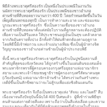
พิธีล้างพระธาตุศรีสองรัก เป็นหนึ่งในประเพณีในงานวัน
นมัสการพระธาตุศรีสองรัก เป็นประเพณีของชาวอำเภอ
ด่านซ้ายที่สืบทอดยาวนานกว่า 400 ปี โดยกำหนดจัดขึ้นในวัน
เพ็ญเดือนหกของทุกปี
เป็นการทำความสะอาด และซ่อมแซม
บูรณะพระธาตุศรีสองรัก ซึ่งเป็นความเชื่อของชาวอำเภอ
ด่านซ้ายที่สืบทอดมาตั้งแต่สมัยโบราณที่ลูกหลานจะต้องปฏิบัติ
เพื่อความเป็นสิริมงคล ให้ประชาชนอยู่เย็นเป็นสุข แคล้วคลาด
จากภัยอันตรายทั้งปวง อีกทั้งทำให้ฝนฟ้าตกต้องตามฤดูกาล
โดยพิธีนี้มีเจ้าพ่อกวน และเจ้าแม่นางเทียม ซึ่งเป็นผู้นำทางจิต
วิญญาณของชาวอำเภอด่านซ้ายเป็นผู้นำประกอบพิธี
ทั้งนี้ พระธาตุศรีสองรักพระธาตุศรีสองรักเป็นปูชนียสถานที่
สำคัญที่สุดของจังหวัดเลย ได้ถูกสร้างขึ้นในแผ่นดินของสมเด็จ
พระมหาจักรพรรดิ์ผู้ครอบครองกรุงศรีอยุธยาแห่งอาณาจักร
สยาม และพระเจ้าไชยเชษฐาธิราชผู้ครองกรุงศรีสัตนาคนหุต
(เวียงจันทน์) แห่งอาณาจักรล้านช้าง ได้ทรงร่วมกันสร้างพระ
เจดีย์ขึ้นเป็นสักขีพยานว่าจะไม่สู้รบเพื่อแย่งชิงดินแดนกัน
พระธาตุศรีสองรัก จึงถือเป็นพระธาตุแห่ง
“
สัจจะ และไมตรี
”
สืบ
เนื่องมาจนถึงปัจจุบันนี้นับได้
400
ปีเศษแล้ว ผู้ที่เข้าร่วมพิธีทุก
คนห้ามแต่งกายด้วยสีแดง เพราะถือว่าเป็นสีแห่งเลือด และความ
รุนแรง ขณะเดียวกันได้มีข้อห้ามสุภาพสตรีเข้าภายในรั้วรอบ