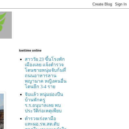
loeitime online
สาววัย 23 ขึ้นโรงพัก
เมืองเลย แจ้งตำรวจ
โดนชายหนุ่มจับก้นที่
ถนนอาหารลาน
พญานาค หญิงคนอื่น
โดนอีก 3-4 ราย
จับแล้ว หนุ่มย่องปีน
บ้านพักครู
ร.ร.อนุบาลเลย พบ
ประวัติก่อเหตุเพียบ
ตำรวจเร่งหามือ
แทvผอ.รพ.สต.ดับ