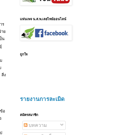
แฟนเพจ น.ส.พ.เลยไทม์ออนไลน์
หาร
ฝ่าย
ป็น
ู่
ถูกใจ
ับ
บ
ิ่ง
รายงานการละเมิด
ข้อ
สมัครสมาชิก
อ
บทความ
ไป