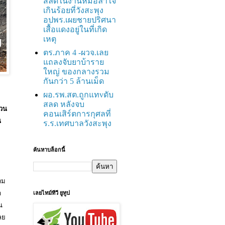
สลดในงานหมอลำใจ
เกินร้อยที่วังสะพุง
อปพร.เผยชายปริศนา
เสื้อแดงอยู่ในที่เกิด
เหตุ
ตร.ภาค 4 -ผวจ.เลย
แถลงจับยาบ้าราย
ใหญ่ ของกลางรวม
กันกว่า 5 ล้านเม็ด
ผอ.รพ.สต.ถูกแทvดับ
สลด หลังจบ
ทวน
คอนเสิร์ตการกุศลที่
น
ร.ร.เทศบาลวังสะพุง
ค้นหาบล็อกนี้
7
วม
า
เลยไทม์ทีวี ยูทูป
น
ลย