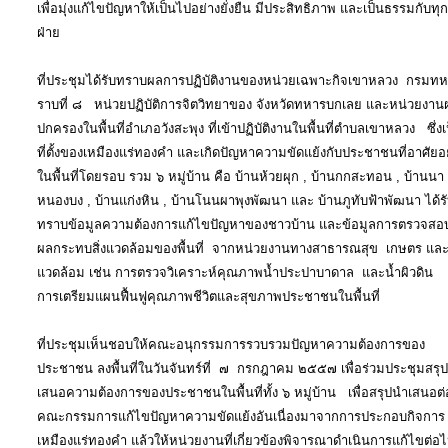
เพื่อมุ่งแก้ไขปัญหาให้เป็นไปอย่างยั่งยืน มีประสิทธิภาพ และเป็นธรรมกับทุก
ฝ่าย
ที่ประชุมได้รับทราบผลการปฏิบัติงานของหน่วยเฉพาะกิจเขาหลวง กรมท
ราบที่ ๘ หน่วยปฏิบัติการจิตวิทยาของ จังหวัดทหารบกเลย และหน่วยงาน
ปกครองในพื้นที่อำเภอวังสะพุง ที่เข้าปฏิบัติงานในพื้นที่ตำบลเขาหลวง ซึ่งเ
ที่ตั้งของเหมืองแร่ทองคำ และเกิดปัญหาความขัดแย้งกับประชาชนที่อาศัยอย
ในพื้นที่โดยรอบ รวม ๖ หมู่บ้าน คือ บ้านห้วยผุก , บ้านกกสะทอน , บ้านนา
หนองบง , บ้านแก่งหิน , บ้านโนนผาพุงพัฒนา และ บ้านภูทับฟ้าพัฒนา ได้ร
ทราบข้อมูลความต้องการแก้ไขปัญหาของชาวบ้าน และข้อมูลการตรวจสอ
ผลกระทบสิ่งแวดล้อมของพื้นที่ จากหน่วยงานทางสาธารณสุข เกษตร และ ส
แวดล้อม เช่น การตรวจวิเคราะห์คุณภาพน้ำประปาบาดาล และน้ำผิวดิน
การเตรียมแผนฟื้นฟูคุณภาพชีวิตและสุขภาพประชาชนในพื้นที่
ที่ประชุมเห็นชอบให้คณะอนุกรรมการรวบรวมปัญหาความต้องการของ
ประชาชน ลงพื้นที่ในวันจันทร์ที่ ๗ กรกฎาคม ๒๕๕๗ เพื่อร่วมประชุมสรุป
เสนอความต้องการของประชาชนในพื้นที่ทั้ง ๖ หมู่บ้าน เพื่อสรุปนำเสนอต่
คณะกรรมการแก้ไขปัญหาความขัดแย้งอันเนื่องมาจากการประกอบกิจการ
เหมืองแร่ทองคำ แล้วให้หน่วยงานที่เกี่ยวข้องพิจารณาดำเนินการแก้ไขต่อ