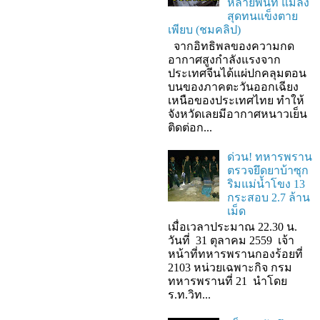
หลายพื้นที่ แมลง
สุดทนแข็งตาย
เพียบ (ชมคลิป)
จากอิทธิพลของความกด
อากาศสูงกำลังแรงจาก
ประเทศจีนได้แผ่ปกคลุมตอน
บนของภาคตะวันออกเฉียง
เหนือของประเทศไทย ทำให้
จังหวัดเลยมีอากาศหนาวเย็น
ติดต่อก...
ด่วน! ทหารพราน
ตรวจยึดยาบ้าซุก
ริมแม่น้ำโขง 13
กระสอบ 2.7 ล้าน
เม็ด
เมื่อเวลาประมาณ 22.30 น.
วันที่ 31 ตุลาคม 2559 เจ้า
หน้าที่ทหารพรานกองร้อยที่
2103 หน่วยเฉพาะกิจ กรม
ทหารพรานที่ 21 นำโดย
ร.ท.วิท...