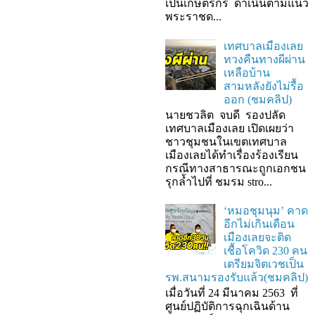
เป็นเกษตรกร ดำเนินตามแนว
พระราชด...
เทศบาลเมืองเลย
ทวงคืนทางผีผ่าน
เหลือบ้าน
สามหลังยังไม่รื้อ
ออก (ชมคลิป)
นายชวลิต จบดี รองปลัด
เทศบาลเมืองเลย เปิดเผยว่า
ชาวชุมชนในเขตเทศบาล
เมืองเลยได้ทำเรื่องร้องเรียน
กรณีทางสาธารณะถูกเอกชน
รุกล้ำไปที่ ชมรม stro...
‘หมอชุมนุม’ คาด
อีกไม่เกินเดือน
เมืองเลยจะติด
เชื้อโควิด 230 คน
เตรียมจิตเวชเป็น
รพ.สนามรองรับแล้ว(ชมคลิป)
เมื่อวันที่ 24 มีนาคม 2563 ที่
ศูนย์ปฏิบัติการฉุกเฉินด้าน