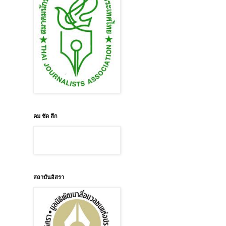
คม ชัด ลึก
สถาบันอิสรา