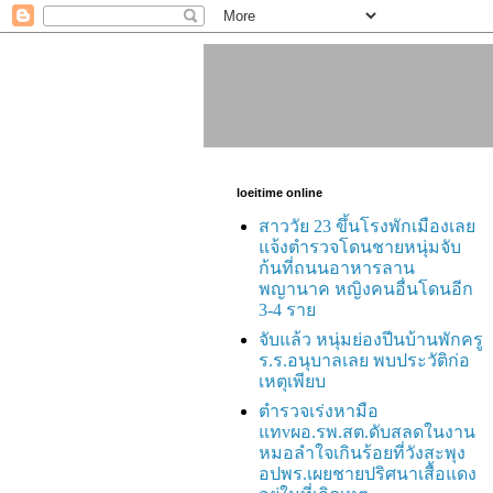
loeitime online
สาววัย 23 ขึ้นโรงพักเมืองเลย
แจ้งตำรวจโดนชายหนุ่มจับ
ก้นที่ถนนอาหารลาน
พญานาค หญิงคนอื่นโดนอีก
3-4 ราย
จับแล้ว หนุ่มย่องปีนบ้านพักครู
ร.ร.อนุบาลเลย พบประวัติก่อ
เหตุเพียบ
ตำรวจเร่งหามือ
แทvผอ.รพ.สต.ดับสลดในงาน
หมอลำใจเกินร้อยที่วังสะพุง
อปพร.เผยชายปริศนาเสื้อแดง