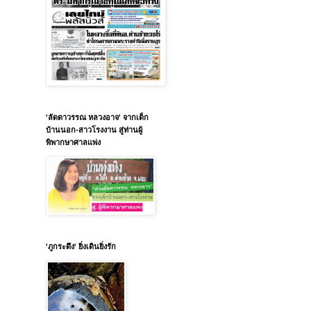
'ลัดดาวรรณ หลวงอาจ' จากเด็ก
บ้านนอก-สาวโรงงาน สู่ท่านผู้
พิพากษาศาลแพ่ง
'ภูกระดึง' ยิ่งเดินยิ่งรัก