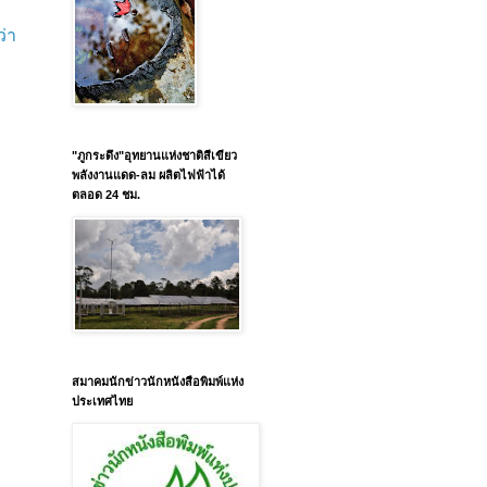
ว่า
"ภูกระดึง"อุทยานแห่งชาติสีเขียว
พลังงานแดด-ลม ผลิตไฟฟ้าได้
ตลอด 24 ชม.
สมาคมนักข่าวนักหนังสือพิมพ์แห่ง
ประเทศไทย