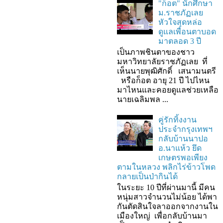
"ก็อต" นักศึกษา
ม.ราชภัฏเลย
หัวใจสุดหล่อ
ดูแลเพื่อนตาบอด
มาตลอด 3 ปี
เป็นภาพชินตาของชาว
มหาวิทยาลัยราชภัฏเลย ที่
เห็นนายพุฒิศักดิ์ เสนามนตรี
หรือก็อต อายุ 21 ปี ไปไหน
มาไหนและคอยดูแลช่วยเหลือ
นายเฉลิมพล ...
คู่รักทิ้งงาน
ประจำกรุงเทพฯ
กลับบ้านนาปอ
อ.นาแห้ว ยึด
เกษตรพอเพียง
ตามในหลวง พลิกไร่ข้าวโพด
กลายเป็นป่ากินได้
ในระยะ 10 ปีที่ผ่านมานี้ มีคน
หนุ่มสาวจำนวนไม่น้อย ได้พา
กันตัดสินใจลาออกจากงานใน
เมืองใหญ่ เพื่อกลับบ้านมา