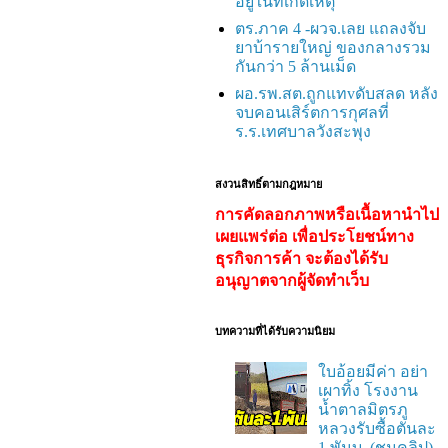
อยู่ในที่เกิดเหตุ
ตร.ภาค 4 -ผวจ.เลย แถลงจับ
ยาบ้ารายใหญ่ ของกลางรวม
กันกว่า 5 ล้านเม็ด
ผอ.รพ.สต.ถูกแทvดับสลด หลัง
จบคอนเสิร์ตการกุศลที่
ร.ร.เทศบาลวังสะพุง
สงวนสิทธิ์ตามกฎหมาย
การคัดลอกภาพหรือเนื้อหานำไป
เผยแพร่ต่อ เพื่อประโยชน์ทาง
ธุรกิจการค้า จะต้องได้รับ
อนุญาตจากผู้จัดทำเว็บ
บทความที่ได้รับความนิยม
ใบอ้อยมีค่า อย่า
เผาทิ้ง โรงงาน
น้ำตาลมิตรภู
หลวงรับซื้อตันละ
1 พันบ. (ชมคลิป)