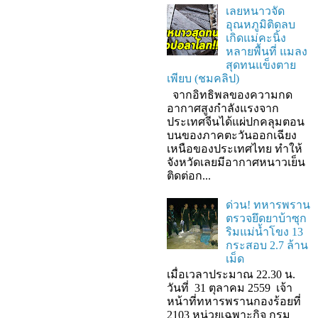
เลยหนาวจัด
อุณหภูมิติดลบ
เกิดแม่คะนิ้ง
หลายพื้นที่ แมลง
สุดทนแข็งตาย
เพียบ (ชมคลิป)
จากอิทธิพลของความกด
อากาศสูงกำลังแรงจาก
ประเทศจีนได้แผ่ปกคลุมตอน
บนของภาคตะวันออกเฉียง
เหนือของประเทศไทย ทำให้
จังหวัดเลยมีอากาศหนาวเย็น
ติดต่อก...
ด่วน! ทหารพราน
ตรวจยึดยาบ้าซุก
ริมแม่น้ำโขง 13
กระสอบ 2.7 ล้าน
เม็ด
เมื่อเวลาประมาณ 22.30 น.
วันที่ 31 ตุลาคม 2559 เจ้า
หน้าที่ทหารพรานกองร้อยที่
2103 หน่วยเฉพาะกิจ กรม