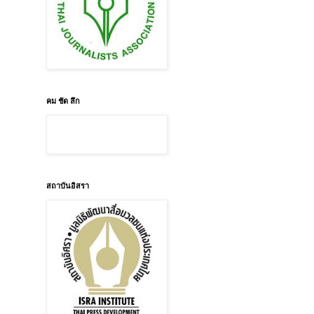
คม ชัด ลึก
สถาบันอิสรา