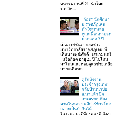
ทหารพรานที่ 21 นำโดย
ร.ท.วิท...
"ก็อต" นักศึกษา
ม.ราชภัฏเลย
หัวใจสุดหล่อ
ดูแลเพื่อนตาบอด
มาตลอด 3 ปี
เป็นภาพชินตาของชาว
มหาวิทยาลัยราชภัฏเลย ที่
เห็นนายพุฒิศักดิ์ เสนามนตรี
หรือก็อต อายุ 21 ปี ไปไหน
มาไหนและคอยดูแลช่วยเหลือ
นายเฉลิมพล ...
คู่รักทิ้งงาน
ประจำกรุงเทพฯ
กลับบ้านนาปอ
อ.นาแห้ว ยึด
เกษตรพอเพียง
ตามในหลวง พลิกไร่ข้าวโพด
กลายเป็นป่ากินได้
ในระยะ 10 ปีที่ผ่านมานี้ มีคน