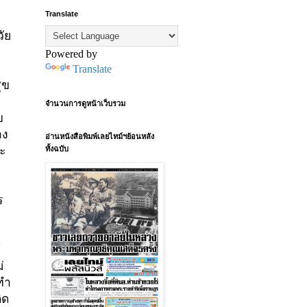
Translate
ัย
Powered by
Translate
ุข
จำนวนการดูหน้าเว็บรวม
ข
าง
อ่านหนังสือพิมพ์เลยไทม์ฯย้อนหลัง
ะ
ทั้งฉบับ
ร
์
่
ทำ
ิด