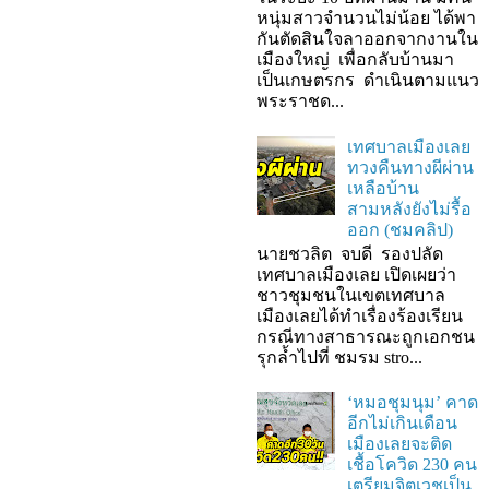
หนุ่มสาวจำนวนไม่น้อย ได้พา
กันตัดสินใจลาออกจากงานใน
เมืองใหญ่ เพื่อกลับบ้านมา
เป็นเกษตรกร ดำเนินตามแนว
พระราชด...
เทศบาลเมืองเลย
ทวงคืนทางผีผ่าน
เหลือบ้าน
สามหลังยังไม่รื้อ
ออก (ชมคลิป)
นายชวลิต จบดี รองปลัด
เทศบาลเมืองเลย เปิดเผยว่า
ชาวชุมชนในเขตเทศบาล
เมืองเลยได้ทำเรื่องร้องเรียน
กรณีทางสาธารณะถูกเอกชน
รุกล้ำไปที่ ชมรม stro...
‘หมอชุมนุม’ คาด
อีกไม่เกินเดือน
เมืองเลยจะติด
เชื้อโควิด 230 คน
เตรียมจิตเวชเป็น