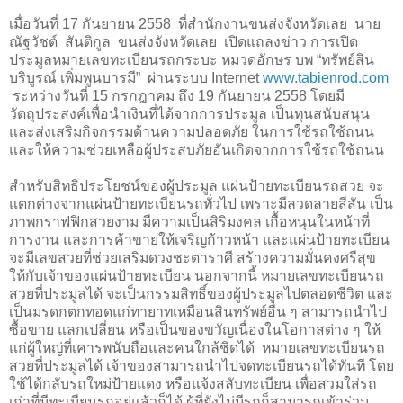
เมื่อวันที่
17
กันยายน
2558
ที่สำนักงานขนส่งจังหวัดเลย นาย
ณัฐวัชต์ สันติกูล ขนส่งจังหวัดเลย เปิดแถลงข่าว การเปิด
ประมูลหมายเลขทะเบียนรถกระบะ หมวดอักษร บพ “ทรัพย์สิน
บริบูรณ์ เพิ่มพูนบารมี” ผ่านระบบ
Internet
www.tabienrod.com
ระหว่างวันที่ 15 กรกฎาคม ถึง 19 กันยายน 2558 โดยมี
วัตถุประสงค์เพื่อนำเงินที่ได้จากการประมูล เป็นทุนสนับสนุน
และส่งเสริมกิจกรรมด้านความปลอดภัย ในการใช้รถใช้ถนน
และให้ความช่วยเหลือผู้ประสบภัยอันเกิดจากการใช้รถใช้ถนน
สำหรับสิทธิประโยชน์ของผู้ประมูล แผ่นป้ายทะเบียนรถสวย จะ
แตกต่างจากแผ่นป้ายทะเบียนรถทั่วไป เพราะมีลวดลายสีสัน เป็น
ภาพกราฟฟิกสวยงาม มีความเป็นสิริมงคล เกื้อหนุนในหน้าที่
การงาน และการค้าขายให้เจริญก้าวหน้า และแผ่นป้ายทะเบียน
จะมีเลขสวยที่ช่วยเสริมดวงชะตาราศี สร้างความมั่นคงศรีสุข
ให้กับเจ้าของแผ่นป้ายทะเบียน นอกจากนี้ หมายเลขทะเบียนรถ
สวยที่ประมูลได้ จะเป็นกรรมสิทธิ์ของผู้ประมูลไปตลอดชีวิต และ
เป็นมรดกตกทอดแก่ทายาทเหมือนสินทรัพย์อื่น ๆ สามารถนำไป
ซื้อขาย แลกเปลี่ยน หรือเป็นของขวัญเนื่องในโอกาสต่าง ๆ ให้
แก่ผู้ใหญ่ที่เคารพนับถือและคนใกล้ชิดได้
หมายเลขทะเบียนรถ
สวยที่ประมูลได้ เจ้าของสามารถนำไปจดทะเบียนรถได้ทันที โดย
ใช้ได้กลับรถใหม่ป้ายแดง หรือแจ้งสลับทะเบียน เพื่อสวมใส่รถ
เก่าที่มีทะเบียนรถอยู่แล้วก็ได้ ผู้ที่ยังไม่มีรถก็สามารถเข้าร่วม