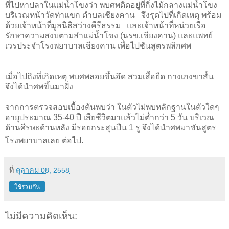
ที่ไปหาปลาในแม่น้ำโขงว่า พบศพติดอยู่ที่กิ่งไม้กลางแม่น้ำโขง
บริเวณหน้าวัดท่าแขก ตำบลเชียงคาน
จึงรุดไปที่เกิดเหตุ พร้อม
ด้วยเจ้าหน้าที่มูลนิธิสว่างคีรีธรรม
และเจ้าหน้าที่หน่วยเรือ
รักษาความสงบตามลำแม่น้ำโขง (นรข.เชียงคาน) และแพทย์
เวรประจำโรงพยาบาลเชียงคาน เพื่อไปชันสูตรพลิกศพ
เมื่อไปถึงที่เกิดเหตุ พบศพลอยขึ้นอึด สวมเสื้อยืด กางเกงขาสั้น
จึงได้นำศพขึ้นมาฝั่ง
จากการตรวจสอบเบื้องต้นพบว่า ในตัวไม่พบหลักฐานในตัวใดๆ
อายุประมาณ 35-40 ปี เสียชีวิตมาแล้วไม่ต่ำกว่า 5 วัน บริเวณ
ด้านศีรษะด้านหลัง มีรอยกระสุนปืน 1 รู จึงได้นำศพมาชันสูตร
โรงพยาบาลเลย ต่อไป
.
ที่
ตุลาคม 08, 2558
ใช้ร่วมกัน
ไม่มีความคิดเห็น: