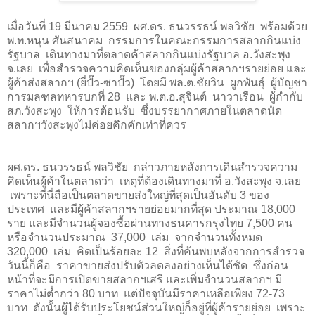
เมื่อวันที่ 19 มีนาคม 2559 ผศ.ดร. ธนวรรธน์ พลวิชัย พร้อมด้วย
พ.ท.หนุน ศันสนาคม กรรมการในคณะกรรมการสลากกินแบ่ง
รัฐบาล เดินทางมาที่ตลาดค้าสลากกินแบ่งรัฐบาล อ.วังสะพุง
จ.เลย เพื่อสำรวจความคิดเห็นของกลุ่มผู้ค้าสลากฯรายย่อย และ
ผู้ค้าส่งสลากฯ (ยี่ปั๊ว-ซาปั๊ว) โดยมี พล.ต.ชัยวิน ผูกพันธุ์ ผู้บัญชา
การมลฑลทหารบกที่ 28 และ พ.ต.อ.สุจินต์ นาวาเรือน ผู้กำกับ
สภ.วังสะพุง ให้การต้อนรับ
ซึ่งบรรยากาศภายในตลาดนัด
สลากฯวังสะพุงไม่ค่อยคึกคักเท่าที่ควร
ผศ.ดร. ธนวรรธน์ พลวิชัย กล่าวภายหลังการเดินสำรวจความ
คิดเห็นผู้ค้าในตลาดว่า เหตุที่ต้องเดินทางมาที่ อ.วังสะพุง จ.เลย
เพราะที่นี่ถือเป็นตลาดขายส่งใหญ่ที่สุดเป็นอันดับ 3 ของ
ประเทศ และมีผู้ค้าสลากฯรายย่อยมากที่สุด ประมาณ 18,000
ราย และมีจำนวนผู้จองซื้อผ่านทางธนคารกรุงไทย 7,500 คน
หรือจำนวนประมาณ 37,000 เล่ม จากจำนวนทั้งหมด
320,000 เล่ม คิดเป็นร้อยละ 12 สิ่งที่ค้นพบหลังจากการสำรวจ
วันนี้ก็คือ ราคาขายส่งปรับตัวลดลงอย่างเห็นได้ชัด ซึ่งก่อน
หน้าที่จะมีการเปิดขายสลากฯเสรี และเพิ่มจำนวนสลากฯ มี
ราคาไม่ต่ำกว่า 80 บาท แต่ปัจจุบันมีราคาเหลือเพียง 72-73
บาท ดังนั้นผู้ได้รับประโยชน์ส่วนใหญ่ก็อยู่ที่ผู้ค้ารายย่อย เพราะ