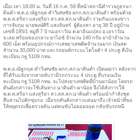
เมื่อเวลา 18.00 น. วันที่ 16 ก.ค. 59 ที่หน้าสถานีตำรวจภูธรนา
ดินดำ พ.ต.อ.ณัฐกฤต คำวิเศษชัย ผกก.สภ.นาดินดำ พร้อมด้วย
พ.ต.ท.สริยา แสงสุริยา สว.สส.สภ.นาดินดำ ร่วมกันแถลงข่าว
การจับกุม นายพงษ์ศิริ แสงจันทร์ ผู้ต้องหา อายุ 38 ปี อยู่บ้าน
เลขที่ 195/1 หมู่ที่ 7 บ้านเอราวัณ ต.ผาอินแปลง อ.เอราวัณ
จ.เลย พร้อมของกลาง ยาไอซ์ จำนวน 140 กรัม ยาบ้าจำนวน
600 เม็ด พร้อมอุปกรณ์การเสพยาเสพติดจำนวนมาก เงินสด
จำนวน 30,000 บาท และรถยนต์กระบะโตโยต้า 4 ประตู สีเงิน
ทะเบียน กฐ 5109 กทม.
พ.ต.อ.ณัฐกฤต คำวิเศษชัย ผกก.สภ.นาดินดำ เปิดเผยว่า หลังจาก
ที่ได้รับแจ้งจากสายลับว่ามีรถกระบะ 4 ประตู สีบรอนเงิน
ทะเบียน กฐ 5109 กทม. จะไปส่งยาเสพติดที่บ้านผาน้อย โดยรถ
คันดังกล่าวจะใช้เส้นทาง นาดินดำ-ผาน้อย จึงได้สังการให้
พ.ต.ท.สริยา แสงสุริยา สว.สส.สภ.นาดินดำ พร้อมนำกำลังชุด
สืบสวนไปดักซุ่มรอ เมื่อรถคันดังกล่าวแล่นมาถึง เจ้าหน้าที่ขอ
ให้หยุดรถเพื่อตรวจค้น แต่คนขับไม่ยอมจอด กลับขับรถหนี