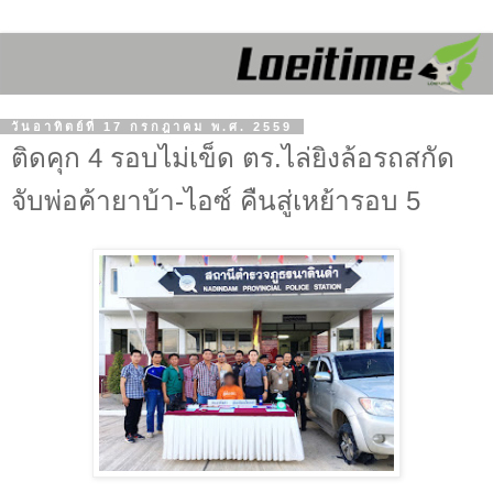
วันอาทิตย์ที่ 17 กรกฎาคม พ.ศ. 2559
ติดคุก 4 รอบไม่เข็ด ตร.ไล่ยิงล้อรถสกัด
จับพ่อค้ายาบ้า-ไอซ์ คืนสู่เหย้ารอบ 5