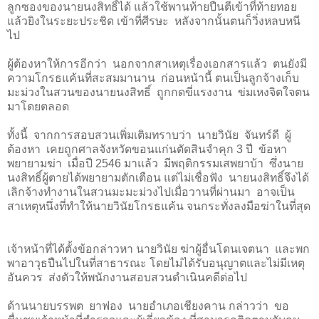
ลูกซองของนายนงสิทธิ์ได้ แล้วใช้พานท้ายปืนตีเข้าที่ท้ายทอย
แล้วยิงในระยะประชิด เข้าที่ศีรษะ หลังจากนั้นตนก็วิ่งหลบหนี
ไป
ผู้ต้องหาให้การอีกว่า นอกจากสาเหตุเรื่องเอกสารแล้ว ตนยังมี
ความโกรธแค้นที่สะสมมานาน ก่อนหน้านี้ ตนเป็นลูกจ้างเก็บ
มะม่วงในสวนของนายนงสิทธิ์ ถูกกดขี่แรงงาน ข่มเหงจิตใจตน
มาโดยตลอด
ทั้งนี้ จากการสอบสวนเพิ่มเติมทราบว่า นายวินัย จันทร์ดี ผู้
ต้องหา เคยถูกศาลจังหวัดขอนแก่นตัดสินจำคุก
3
ปี ข้อหา
พยายามฆ่า เมื่อปี
2546
มาแล้ว มีพฤติกรรมเสพยาบ้า ซึ่งนาย
นงสิทธิ์ผู้ตายได้พยายามตักเตือน แต่ไม่เชื่อฟัง นายนงสิทธิ์จึงได้
เลิกจ้างทำงานในสวนมะมะม่วงไปเมื่อวานที่ผ่านมา อาจเป็น
สาเหตุหนึ่งที่ทำให้นายวินัยโกรธแค้น จนกระทั่งลงมือฆ่าในที่สุด
เจ้าหน้าที่ได้ตั้งข้อกล่าวหา นายวินัย ฆ่าผู้อื่นโดนเจตนา และพก
พาอาวุธปืนไปในที่สาธารณะ โดยไม่ได้รับอนุญาตและไม่มีเหตุ
อันควร
ส่งตัวให้พนักงานสอบสวนดำเนินคดีต่อไป
ด้านนายบรรพต ยาฟอง นายอำเภอเชียงคาน กล่าวว่า ขอ