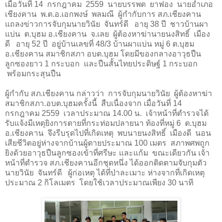
เมื่อวันที่
14
กรกฎาคม
2559
นายบรรพต ยาฟอง นายอำเภอ
เชียงคาน พ.ต.อ.เอกพงษ์ พลมณี ผู้กำกับการ สภ.เชียงคาน
แถลงข่าวการจับกุมนายวินัย จันทร์ดี อายุ
38
ปี ชาวบ้านผา
แบ่น ต.บุฮม อ.เชียงคาน จ.เลย ผู้ต้องหาฆ่านายนงสิทธิ์ เมือง
ดี อายุ
52
ปี อยู่บ้านเลขที่ 48/3 บ้านผาแบ่น หมู่ 6 ต.บุฮม
อ.เชียงคาน สมาชิกสภา อบต.บุฮม โดยมีของกลางอาวุธปืน
ลูกซองยาว
1
กระบอก และปืนสั้นไทยประดิษฐ์
1
กระบอก
พร้อมกระสุนปืน
ผู้กำกับ สภ.เชียงคาน กล่าวว่า การจับกุมนายวินัย ผู้ต้องหาฆ่า
สมาชิกสภา.อบต.บุฮมครั้งนี้ สืบเนื่องจาก เมื่อวันที่
14
กรกฎาคม
2559
เวลาประมาณ
14.00
น. เจ้าหน้าที่ตำรวจได้
รับแจ้งมีเหตุยิงการตายที่กระท่อมปลายนา ท้องที่หมู่
6
ต.บุฮม
อ.เชียงคาน จึงรีบรุดไปที่เกิดเหตุ พบนายนงสิทธิ์ เมืองดี นอน
เสียชีวิตอยู่ห่างจากบ้านผู้ตายประมาณ
100
เมตร สภาพศพถูก
ยิงด้วยอาวุธปืนลูกซองเข้าที่ศรีษะ และแก้ม ขณะเดียวกัน เจ้า
หน้าที่ตำรวจ สภ.เชียงคานอีกชุดหนึ่ง ได้ออกติดตามจับกุมตัว
นายวินัย จันทร์ดี ผู้ก่อเหตุ ได้ที่ป่าละเมาะ ห่างจากที่เกิดเหตุ
ประมาณ
2
กิโลเมตร โดยใช้เวลาประมาณเพียง
30
นาที