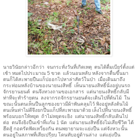
นายวินัยกล่าวอีกว่า จนกระทั่งวันที่เกิดเหตุ ตนได้ดื่มเบียร์ตั้งแต่
เช้า หมดไปประมาณ
5
ขวด แล้วนอนหลับ หลังจากตื่นขึ้นมา
ตนก็ได้สะพายปืนแก็ปออกไปหาล่าสัตว์ในป่า เมื่อเดินมาถึง
กระท่อมหลังบ้านของนายนงสิทธิ์ เห็นนายนงสิทธิ์นั่งอยู่บนรถ
จักรยานยนต์ ตนจึงทวงถามขอเอกสาร แต่นายนงสิทธิ์กลับมี
ท่าทีจะทำร้ายตน ลงจากรถจักรยานยนต์จะเดินไปที่ต้นไม้ ใน
ขณะนั้นตนเห็นปืนลูกซองยาวมีผ้าพันคลุมไว้ พิงอยู่หลังต้นไม้
ตนเห็นท่าไม่ดีจึงยกปืนแก็ปที่สะพายมาด้วย เล็งไปที่นายนงสิทธิ์
พร้อมบอกให้หยุด ถ้าไม่หยุดจะยิง แต่นายนงสิทธิ์กลับเดินไป
ต่อ ตนจึงยิงปืนเข้าที่แก้ม
1
นัด แต่นายนงสิทธิ์ยังไม่เสียชีวิต ได้
ฮึดสู้ กอดรัดฟัดเหวี่ยงกัน ตนพยายามจะแย่งปืน แต่จังหวะนั้น
ตนอยู่ในสภาพที่เสียเปรียบ โดนทับอยู่ด้านล่าง แต่แย่งปืน