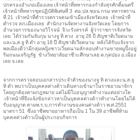
ปกครองอำเภอเมืองเลย เจ้าหน้าที่ทหารกองกำลังสุรศักดิ์มนตรี
เจ้าหน้าที่ทหารชุดปฏิบัติพิเศษที่ 3
ศอ.ปส.ชอน กรม ทหารพราน
ที่ 21
เจ้าหน้าที่ตำรวจตรวจคนเข้าเมืองจังหวัดเลย
เจ้าหน้าที่
ตำรวจ สภ.เมืองเลย
สำนักงานจัดหางานจังหวัดเลย โดยการ
อำนวยการของนายวิโรจน์
จิวะรังสรรค์
ผู้ว่าราชการจังหวัด
เลย
ได้ร่วมกันจับกุม นางจู ทิ ตวง
อายุ 28 ปี สัญชาติเวียดนาม
และน.ส.จู ทิ ดำ อายุ 18 ปี สัญชาติเวียดนาม
หลังได้รับแจ้งจาก
พลเมืองดีว่ามีกลุ่มหญิงชาวเวียดนามลักลอบทำงานขายหมูปิ้งอยู่
ริมถนนเจริญรัฐ
ข้างวิทยาลัยอาชีวะศึกษาเลย ต.กุดป่อง อ.เมือง
เลย จ.เลย
จากการตรวจสอบเอกสารประจำตัวของนางจู ทิ ตวงและน.ส.จู
ทิ ดำ พบว่าเป็นบุคคลต่างด้าวเดินทางเข้ามาในราชอาณาจักร
โดยถูกต้องตามกฎหมาย แต่ไม่มีใบอนุญาตทำงานแต่อย่างใด
เจ้าหน้าที่จึงแจ้งข้อกล่าวหาเป็นบุคคลต่างด้าวทำงานโดยไม่ได้
รับอนุญาต ตามพ.ร.บ.การทำงานของคนต่างด้าว พ.ศ.2551
มาตรา 51
ซึ่งอาชีพขายอาหารถือเป็น 1 ใน 39 อาชีพที่ห้าม
บุคคลด่างด้าวเป็นผู้ประกอบกิจการ