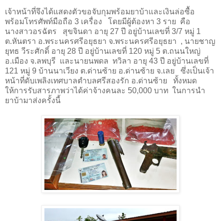
เจ้าหน้าที่จึงได้แสดงตัวขอจับกุมพร้อมยาบ้าและเงินล่อซื้อ
พร้อมโทรศัพท์มือถือ
3
เครื่อง โดยมีผู้ต้องหา 3 ราย คือ
นางสาวอรฉัตร สุขจินดา อายุ
27
ปี อยู่บ้านเลขที่
3/7
หมู่
1
ต.หันตรา อ.พระนครศรีอยุธยา จ.พระนครศรีอยุธยา , นายชาญ
ยุทธ วีระศักดิ์ อายุ
28
ปี อยู่บ้านเลขที่
120
หมู่
5
ต.ถนนใหญ่
อ.เมือง จ.ลพบุรี และนายนพดล ทวิลา อายุ
43
ปี อยู่บ้านเลขที่
121
หมู่
9
บ้านนาเวียง ต.ด่านซ้าย อ.ด่านซ้าย จ.เลย ซึ่งเป็นเจ้า
หน้าที่ดับเพลิงเทศบาลตำบลศรีสองรัก อ.ด่านซ้าย ทั้งหมด
ให้การรับสารภาพว่าได้ค่าจ้างคนละ
50,000
บาท
ในการนำ
ยาบ้ามาส่งครั้งนี้