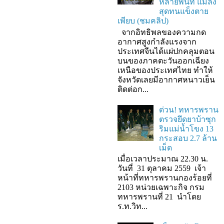
หลายพื้นที่ แมลง
สุดทนแข็งตาย
เพียบ (ชมคลิป)
จากอิทธิพลของความกด
อากาศสูงกำลังแรงจาก
ประเทศจีนได้แผ่ปกคลุมตอน
บนของภาคตะวันออกเฉียง
เหนือของประเทศไทย ทำให้
จังหวัดเลยมีอากาศหนาวเย็น
ติดต่อก...
ด่วน! ทหารพราน
ตรวจยึดยาบ้าซุก
ริมแม่น้ำโขง 13
กระสอบ 2.7 ล้าน
เม็ด
เมื่อเวลาประมาณ 22.30 น.
วันที่ 31 ตุลาคม 2559 เจ้า
หน้าที่ทหารพรานกองร้อยที่
2103 หน่วยเฉพาะกิจ กรม
ทหารพรานที่ 21 นำโดย
ร.ท.วิท...