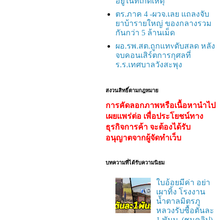
อยู่ในที่เกิดเหตุ
ตร.ภาค 4 -ผวจ.เลย แถลงจับ
ยาบ้ารายใหญ่ ของกลางรวม
กันกว่า 5 ล้านเม็ด
ผอ.รพ.สต.ถูกแทvดับสลด หลัง
จบคอนเสิร์ตการกุศลที่
ร.ร.เทศบาลวังสะพุง
สงวนสิทธิ์ตามกฎหมาย
การคัดลอกภาพหรือเนื้อหานำไป
เผยแพร่ต่อ เพื่อประโยชน์ทาง
ธุรกิจการค้า จะต้องได้รับ
อนุญาตจากผู้จัดทำเว็บ
บทความที่ได้รับความนิยม
ใบอ้อยมีค่า อย่า
เผาทิ้ง โรงงาน
น้ำตาลมิตรภู
หลวงรับซื้อตันละ
1 พันบ. (ชมคลิป)