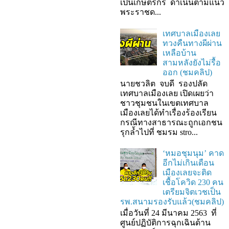
เป็นเกษตรกร ดำเนินตามแนว
พระราชด...
เทศบาลเมืองเลย
ทวงคืนทางผีผ่าน
เหลือบ้าน
สามหลังยังไม่รื้อ
ออก (ชมคลิป)
นายชวลิต จบดี รองปลัด
เทศบาลเมืองเลย เปิดเผยว่า
ชาวชุมชนในเขตเทศบาล
เมืองเลยได้ทำเรื่องร้องเรียน
กรณีทางสาธารณะถูกเอกชน
รุกล้ำไปที่ ชมรม stro...
‘หมอชุมนุม’ คาด
อีกไม่เกินเดือน
เมืองเลยจะติด
เชื้อโควิด 230 คน
เตรียมจิตเวชเป็น
รพ.สนามรองรับแล้ว(ชมคลิป)
เมื่อวันที่ 24 มีนาคม 2563 ที่
ศูนย์ปฏิบัติการฉุกเฉินด้าน