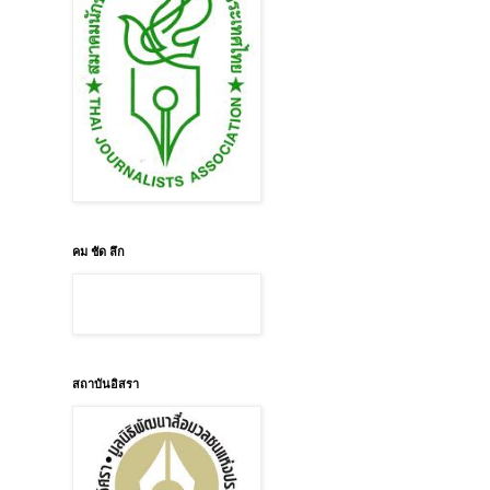
คม ชัด ลึก
สถาบันอิสรา