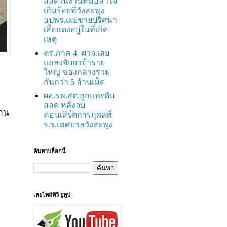
สลดในงานหมอลำใจ
เกินร้อยที่วังสะพุง
อปพร.เผยชายปริศนา
เสื้อแดงอยู่ในที่เกิด
เหตุ
ตร.ภาค 4 -ผวจ.เลย
แถลงจับยาบ้าราย
ใหญ่ ของกลางรวม
กันกว่า 5 ล้านเม็ด
ผอ.รพ.สต.ถูกแทvดับ
ย
สลด หลังจบ
ธาน
คอนเสิร์ตการกุศลที่
ร.ร.เทศบาลวังสะพุง
ค้นหาบล็อกนี้
เลยไทม์ทีวี ยูทูป