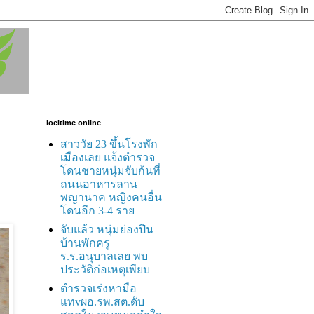
loeitime online
สาววัย 23 ขึ้นโรงพัก
เมืองเลย แจ้งตำรวจ
โดนชายหนุ่มจับก้นที่
ถนนอาหารลาน
พญานาค หญิงคนอื่น
โดนอีก 3-4 ราย
จับแล้ว หนุ่มย่องปีน
บ้านพักครู
ร.ร.อนุบาลเลย พบ
ประวัติก่อเหตุเพียบ
ตำรวจเร่งหามือ
แทvผอ.รพ.สต.ดับ