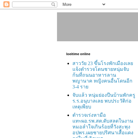
loeitime online
สาววัย 23 ขึ้นโรงพักเมืองเลย
แจ้งตำรวจโดนชายหนุ่มจับ
ก้นที่ถนนอาหารลาน
พญานาค หญิงคนอื่นโดนอีก
3-4 ราย
จับแล้ว หนุ่มย่องปีนบ้านพักครู
ร.ร.อนุบาลเลย พบประวัติก่อ
เหตุเพียบ
ตำรวจเร่งหามือ
แทvผอ.รพ.สต.ดับสลดในงาน
หมอลำใจเกินร้อยที่วังสะพุง
อปพร.เผยชายปริศนาเสื้อแดง