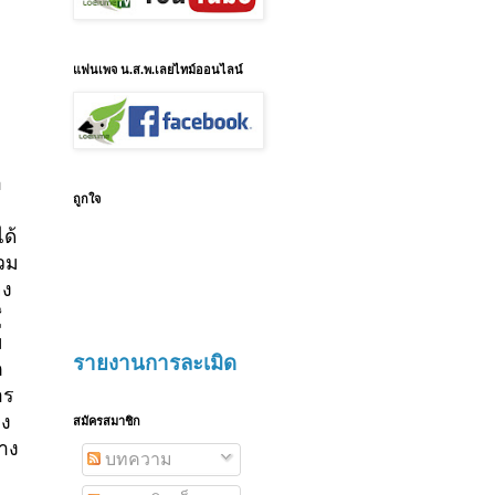
แฟนเพจ น.ส.พ.เลยไทม์ออนไลน์
า
ถูกใจ
ด้
วม
อง
่
ม
รายงานการละเมิด
ก
าร
าง
สมัครสมาชิก
้าง
บทความ
ม