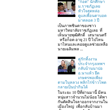
"ก็อต" นักศึกษา
ม.ราชภัฏเลย
หัวใจสุดหล่อ
ดูแลเพื่อนตาบอด
มาตลอด 3 ปี
เป็นภาพชินตาของชาว
มหาวิทยาลัยราชภัฏเลย ที่
เห็นนายพุฒิศักดิ์ เสนามนตรี
หรือก็อต อายุ 21 ปี ไปไหน
มาไหนและคอยดูแลช่วยเหลือ
นายเฉลิมพล ...
คู่รักทิ้งงาน
ประจำกรุงเทพฯ
กลับบ้านนาปอ
อ.นาแห้ว ยึด
เกษตรพอเพียง
ตามในหลวง พลิกไร่ข้าวโพด
กลายเป็นป่ากินได้
ในระยะ 10 ปีที่ผ่านมานี้ มีคน
หนุ่มสาวจำนวนไม่น้อย ได้พา
กันตัดสินใจลาออกจากงานใน
เมืองใหญ่ เพื่อกลับบ้านมา