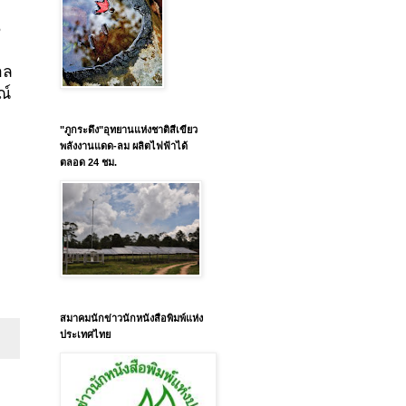
5
าล
ณ์
"ภูกระดึง"อุทยานแห่งชาติสีเขียว
พลังงานแดด-ลม ผลิตไฟฟ้าได้
ตลอด 24 ชม.
สมาคมนักข่าวนักหนังสือพิมพ์แห่ง
ประเทศไทย