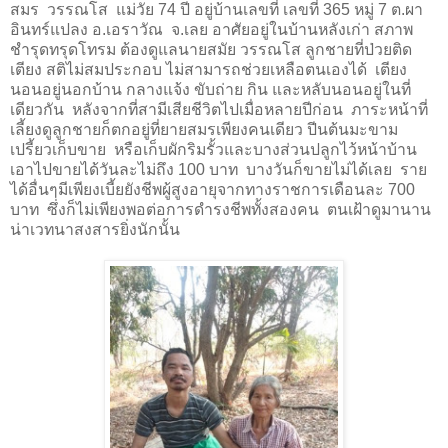
สมร วรรณโส แม่วัย 74 ปี
อยู่บ้านเลขที่
เลขที่ 365 หมู่ 7 ต.ผา
อินทร์แปลง อ.เอราวัณ จ.เลย อาศัยอยู่ในบ้านหลังเก่า สภาพ
ชำรุดทรุดโทรม ต้องดูแลนายสมัย วรรณโส ลูกชายที่ป่วยติด
เตียง สติไม่สมประกอบ ไม่สามารถช่วยเหลือตนเองได้ เตียง
นอนอยู่นอกบ้าน กลางแจ้ง ขับถ่าย กิน และหลับนอนอยู่ในที่
เดียวกัน หลังจากที่สามีเสียชีวิตไปเมื่อหลายปีก่อน ภาระหน้าที่
เลี้ยงดูลูกชายก็ตกอยู่ที่ยายสมรเพียงคนเดียว ปีนต้นมะขาม
เปรี้ยวเก็บขาย หรือเก็บผักริมรั้วและบางส่วนปลูกไว้หน้าบ้าน
เอาไปขายได้วันละไม่ถึง 100 บาท บางวันก็ขายไม่ได้เลย ราย
ได้อื่นๆมีเพียงเบี้ยยังชีพผู้สูงอายุจากทางราชการเดือนละ 700
บาท ซึ่งก็ไม่เพียงพอต่อการดำรงชีพทั้งสองคน ตนเฝ้าดูมานาน
น่าเวทนาสงสารยิ่งนัก
นั้น