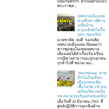
เป็นเกษตรกร ดำเนินตามแนว
พระราชด...
เทศบาลเมืองเลย
ทวงคืนทางผีผ่าน
เหลือบ้าน
สามหลังยังไม่รื้อ
ออก (ชมคลิป)
นายชวลิต จบดี รองปลัด
เทศบาลเมืองเลย เปิดเผยว่า
ชาวชุมชนในเขตเทศบาล
เมืองเลยได้ทำเรื่องร้องเรียน
กรณีทางสาธารณะถูกเอกชน
รุกล้ำไปที่ ชมรม stro...
‘หมอชุมนุม’ คาด
อีกไม่เกินเดือน
เมืองเลยจะติด
เชื้อโควิด 230 คน
เตรียมจิตเวชเป็น
รพ.สนามรองรับแล้ว(ชมคลิป)
เมื่อวันที่ 24 มีนาคม 2563 ที่
ศูนย์ปฏิบัติการฉุกเฉินด้าน