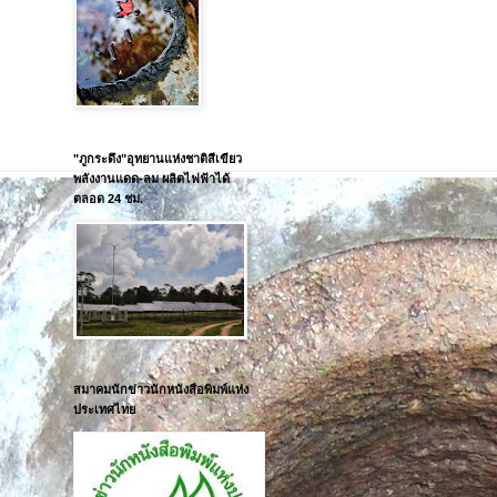
"ภูกระดึง"อุทยานแห่งชาติสีเขียว
พลังงานแดด-ลม ผลิตไฟฟ้าได้
ตลอด 24 ชม.
สมาคมนักข่าวนักหนังสือพิมพ์แห่ง
ประเทศไทย