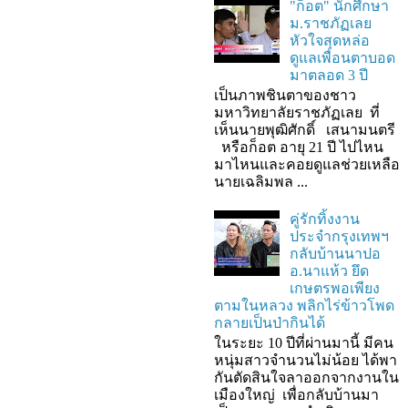
"ก็อต" นักศึกษา
ม.ราชภัฏเลย
หัวใจสุดหล่อ
ดูแลเพื่อนตาบอด
มาตลอด 3 ปี
เป็นภาพชินตาของชาว
มหาวิทยาลัยราชภัฏเลย ที่
เห็นนายพุฒิศักดิ์ เสนามนตรี
หรือก็อต อายุ 21 ปี ไปไหน
มาไหนและคอยดูแลช่วยเหลือ
นายเฉลิมพล ...
คู่รักทิ้งงาน
ประจำกรุงเทพฯ
กลับบ้านนาปอ
อ.นาแห้ว ยึด
เกษตรพอเพียง
ตามในหลวง พลิกไร่ข้าวโพด
กลายเป็นป่ากินได้
ในระยะ 10 ปีที่ผ่านมานี้ มีคน
หนุ่มสาวจำนวนไม่น้อย ได้พา
กันตัดสินใจลาออกจากงานใน
เมืองใหญ่ เพื่อกลับบ้านมา