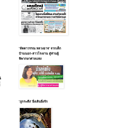
'ลัดดาวรรณ หลวงอาจ' จากเด็ก
บ้านนอก-สาวโรงงาน สู่ท่านผู้
พิพากษาศาลแพ่ง
น
่
'ภูกระดึง' ยิ่งเดินยิ่งรัก