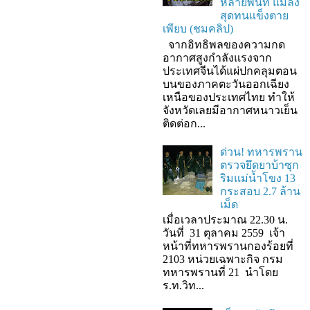
หลายพื้นที่ แมลง
สุดทนแข็งตาย
เพียบ (ชมคลิป)
จากอิทธิพลของความกด
อากาศสูงกำลังแรงจาก
ประเทศจีนได้แผ่ปกคลุมตอน
บนของภาคตะวันออกเฉียง
เหนือของประเทศไทย ทำให้
จังหวัดเลยมีอากาศหนาวเย็น
ติดต่อก...
ด่วน! ทหารพราน
ตรวจยึดยาบ้าซุก
ริมแม่น้ำโขง 13
กระสอบ 2.7 ล้าน
เม็ด
เมื่อเวลาประมาณ 22.30 น.
วันที่ 31 ตุลาคม 2559 เจ้า
หน้าที่ทหารพรานกองร้อยที่
2103 หน่วยเฉพาะกิจ กรม
ทหารพรานที่ 21 นำโดย
ร.ท.วิท...