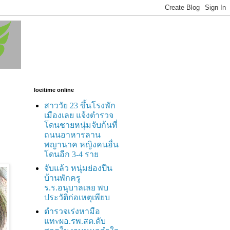
loeitime online
สาววัย 23 ขึ้นโรงพัก
เมืองเลย แจ้งตำรวจ
โดนชายหนุ่มจับก้นที่
ถนนอาหารลาน
พญานาค หญิงคนอื่น
โดนอีก 3-4 ราย
จับแล้ว หนุ่มย่องปีน
บ้านพักครู
ร.ร.อนุบาลเลย พบ
ประวัติก่อเหตุเพียบ
ตำรวจเร่งหามือ
แทvผอ.รพ.สต.ดับ