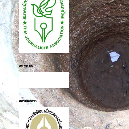
คม ชัด ลึก
สถาบันอิสรา