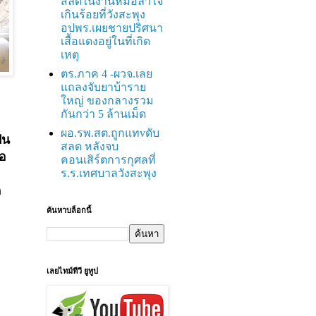
สลดในงานหมอลำใจ
เกินร้อยที่วังสะพุง
อปพร.เผยชายปริศนา
เสื้อแดงอยู่ในที่เกิด
เหตุ
ตร.ภาค 4 -ผวจ.เลย
แถลงจับยาบ้าราย
ใหญ่ ของกลางรวม
กันกว่า 5 ล้านเม็ด
ผอ.รพ.สต.ถูกแทvดับ
็น
สลด หลังจบ
ือ
คอนเสิร์ตการกุศลที่
ร.ร.เทศบาลวังสะพุง
ด
ค้นหาบล็อกนี้
เลยไทม์ทีวี ยูทูป