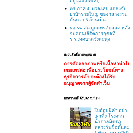
อยู่ในที่เกิดเหตุ
ตร.ภาค 4 -ผวจ.เลย แถลงจับ
ยาบ้ารายใหญ่ ของกลางรวม
กันกว่า 5 ล้านเม็ด
ผอ.รพ.สต.ถูกแทvดับสลด หลัง
จบคอนเสิร์ตการกุศลที่
ร.ร.เทศบาลวังสะพุง
สงวนสิทธิ์ตามกฎหมาย
การคัดลอกภาพหรือเนื้อหานำไป
เผยแพร่ต่อ เพื่อประโยชน์ทาง
ธุรกิจการค้า จะต้องได้รับ
อนุญาตจากผู้จัดทำเว็บ
บทความที่ได้รับความนิยม
ใบอ้อยมีค่า อย่า
เผาทิ้ง โรงงาน
น้ำตาลมิตรภู
หลวงรับซื้อตันละ
1 พันบ. (ชมคลิป)