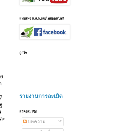
แฟนเพจ น.ส.พ.เลยไทม์ออนไลน์
ถูกใจ
ลย
ล
รายงานการละเมิด
ี่
ัฐ
น
สมัครสมาชิก
ละ
บทความ