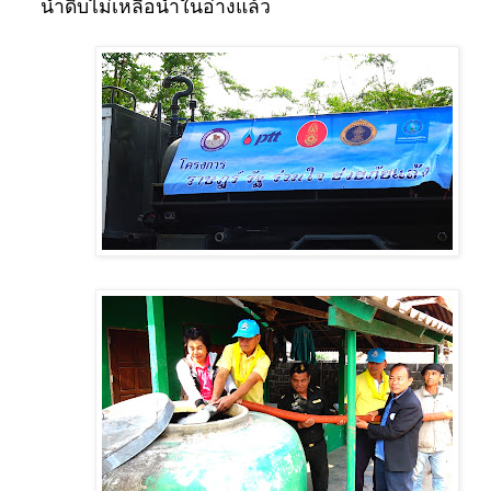
น้ำดิบไม่เหลือน้ำในอ่างแล้ว