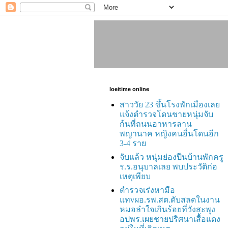
loeitime online
สาววัย 23 ขึ้นโรงพักเมืองเลย
แจ้งตำรวจโดนชายหนุ่มจับ
ก้นที่ถนนอาหารลาน
พญานาค หญิงคนอื่นโดนอีก
3-4 ราย
จับแล้ว หนุ่มย่องปีนบ้านพักครู
ร.ร.อนุบาลเลย พบประวัติก่อ
เหตุเพียบ
ตำรวจเร่งหามือ
แทvผอ.รพ.สต.ดับสลดในงาน
หมอลำใจเกินร้อยที่วังสะพุง
อปพร.เผยชายปริศนาเสื้อแดง