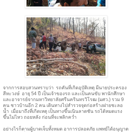
จากการสอบสวนทราบว่า รถคันที่เกิดอุบัติเหตุ มี
นายประครอง
สีหะวงษ์
อายุ 54 ปี เป็นเจ้าของรถ และเป็นคนขับ พานักศึกษา
และอาจารย์จาก
มหาวิทยาลัยศรีนครินทรวิโรฒ
(มศว.) รวม 9
คน ชาวบ้านอีก 2 คน เดินทางไปสำรวจจุดก่อสร้างฝายชะลอ
น้ำ เมื่อมาถึงที่เกิดเหตุ เป็นทางขึ้นเนินลาดชัน รถได้หมดแรง
ขึ้นไม่ไหว ถอยหลัง ก่อนที่จะพลิกคว่ำ
อย่างไรก็ตามผู้บาดเจ็บทั้งหมด อาการปลอดภัย แพทย์ได้อนุญาต