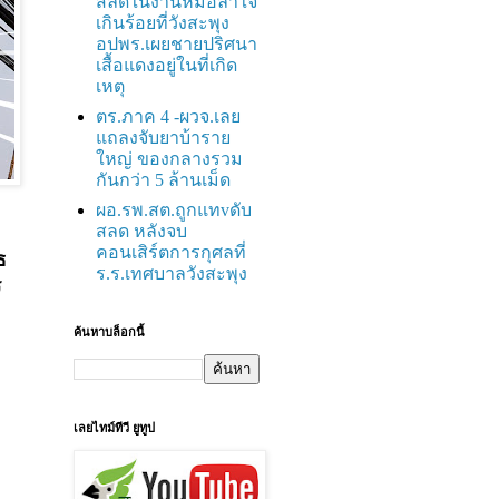
สลดในงานหมอลำใจ
เกินร้อยที่วังสะพุง
อปพร.เผยชายปริศนา
เสื้อแดงอยู่ในที่เกิด
เหตุ
ตร.ภาค 4 -ผวจ.เลย
แถลงจับยาบ้าราย
ใหญ่ ของกลางรวม
กันกว่า 5 ล้านเม็ด
ผอ.รพ.สต.ถูกแทvดับ
สลด หลังจบ
คอนเสิร์ตการกุศลที่
ธ
ร.ร.เทศบาลวังสะพุง
ร
ค้นหาบล็อกนี้
เลยไทม์ทีวี ยูทูป