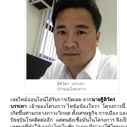
ฐิติวัตร บรรเทา
เจ้าของโครงการ
เลยไทม์ออนไลน์ได้รับการเปิดเผย จาก
นายฐิติวัตร
บรรเทา
เจ้าของโครงการ ไขข้อข้องใจว่า
โครงการนี้
เกิดขึ้นท่ามกลางภาวะวิกฤต ทั้งเศรษฐกิจ การเมือง แล
ปัจจุบันโรคติดต่ออีก แต่ตนยังเชื่อมั่นในโครงการ จึงเป
เหตุผลที่ทำให้เรานำโปรโมชั่น “แถมเมีย” มาใช้โฆษณ