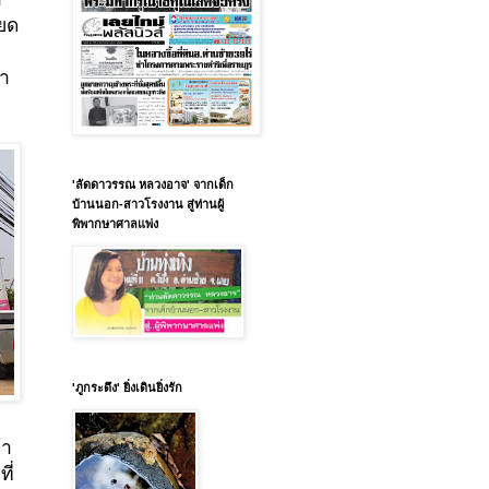
ียด
ษา
'ลัดดาวรรณ หลวงอาจ' จากเด็ก
บ้านนอก-สาวโรงงาน สู่ท่านผู้
พิพากษาศาลแพ่ง
'ภูกระดึง' ยิ่งเดินยิ่งรัก
้า
ี่