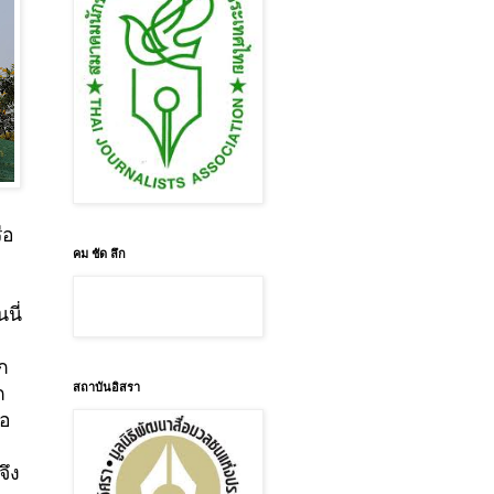
ือ
คม ชัด ลึก
นี่
ก
สถาบันอิสรา
ถ
่อ
จึง