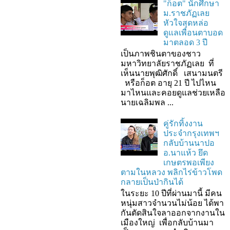
"ก็อต" นักศึกษา
ม.ราชภัฏเลย
หัวใจสุดหล่อ
ดูแลเพื่อนตาบอด
มาตลอด 3 ปี
เป็นภาพชินตาของชาว
มหาวิทยาลัยราชภัฏเลย ที่
เห็นนายพุฒิศักดิ์ เสนามนตรี
หรือก็อต อายุ 21 ปี ไปไหน
มาไหนและคอยดูแลช่วยเหลือ
นายเฉลิมพล ...
คู่รักทิ้งงาน
ประจำกรุงเทพฯ
กลับบ้านนาปอ
อ.นาแห้ว ยึด
เกษตรพอเพียง
ตามในหลวง พลิกไร่ข้าวโพด
กลายเป็นป่ากินได้
ในระยะ 10 ปีที่ผ่านมานี้ มีคน
หนุ่มสาวจำนวนไม่น้อย ได้พา
กันตัดสินใจลาออกจากงานใน
เมืองใหญ่ เพื่อกลับบ้านมา