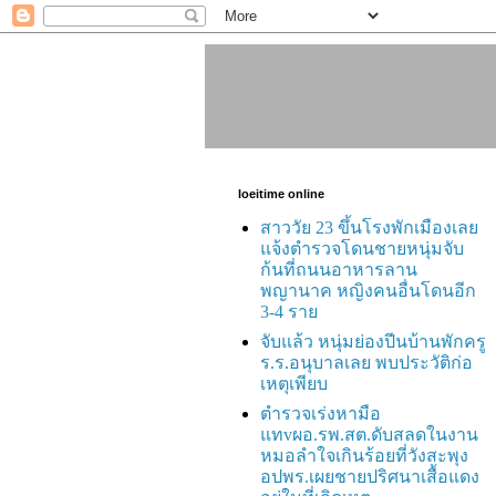
loeitime online
สาววัย 23 ขึ้นโรงพักเมืองเลย
แจ้งตำรวจโดนชายหนุ่มจับ
ก้นที่ถนนอาหารลาน
พญานาค หญิงคนอื่นโดนอีก
3-4 ราย
จับแล้ว หนุ่มย่องปีนบ้านพักครู
ร.ร.อนุบาลเลย พบประวัติก่อ
เหตุเพียบ
ตำรวจเร่งหามือ
แทvผอ.รพ.สต.ดับสลดในงาน
หมอลำใจเกินร้อยที่วังสะพุง
อปพร.เผยชายปริศนาเสื้อแดง