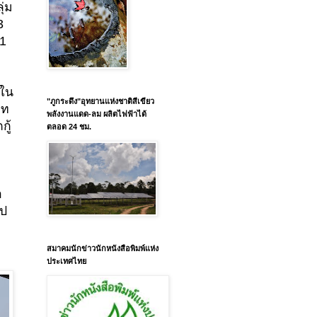
ุ่ม
3
 1
จใน
"ภูกระดึง"อุทยานแห่งชาติสีเขียว
าท
พลังงานแดด-ลม ผลิตไฟฟ้าได้
กู้
ตลอด 24 ชม.
า
ไป
สมาคมนักข่าวนักหนังสือพิมพ์แห่ง
ประเทศไทย