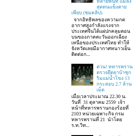
หลายพื้นที่ แมลง
สุดทนแข็งตาย
เพียบ (ชมคลิป)
จากอิทธิพลของความกด
อากาศสูงกำลังแรงจาก
ประเทศจีนได้แผ่ปกคลุมตอน
บนของภาคตะวันออกเฉียง
เหนือของประเทศไทย ทำให้
จังหวัดเลยมีอากาศหนาวเย็น
ติดต่อก...
ด่วน! ทหารพราน
ตรวจยึดยาบ้าซุก
ริมแม่น้ำโขง 13
กระสอบ 2.7 ล้าน
เม็ด
เมื่อเวลาประมาณ 22.30 น.
วันที่ 31 ตุลาคม 2559 เจ้า
หน้าที่ทหารพรานกองร้อยที่
2103 หน่วยเฉพาะกิจ กรม
ทหารพรานที่ 21 นำโดย
ร.ท.วิท...