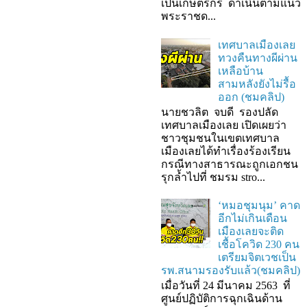
เป็นเกษตรกร ดำเนินตามแนว
พระราชด...
เทศบาลเมืองเลย
ทวงคืนทางผีผ่าน
เหลือบ้าน
สามหลังยังไม่รื้อ
ออก (ชมคลิป)
นายชวลิต จบดี รองปลัด
เทศบาลเมืองเลย เปิดเผยว่า
ชาวชุมชนในเขตเทศบาล
เมืองเลยได้ทำเรื่องร้องเรียน
กรณีทางสาธารณะถูกเอกชน
รุกล้ำไปที่ ชมรม stro...
‘หมอชุมนุม’ คาด
อีกไม่เกินเดือน
เมืองเลยจะติด
เชื้อโควิด 230 คน
เตรียมจิตเวชเป็น
รพ.สนามรองรับแล้ว(ชมคลิป)
เมื่อวันที่ 24 มีนาคม 2563 ที่
ศูนย์ปฏิบัติการฉุกเฉินด้าน