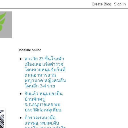
loeitime online
สาววัย 23 ขึ้นโรงพัก
เมืองเลย แจ้งตำรวจ
โดนชายหนุ่มจับก้นที่
ถนนอาหารลาน
พญานาค หญิงคนอื่น
โดนอีก 3-4 ราย
จับแล้ว หนุ่มย่องปีน
บ้านพักครู
ร.ร.อนุบาลเลย พบ
ประวัติก่อเหตุเพียบ
ตำรวจเร่งหามือ
แทvผอ.รพ.สต.ดับ