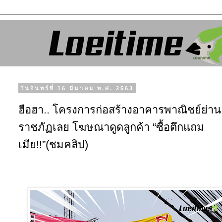
วันจันทร์ที่ 16 มีนาคม พ.ศ. 2563
ฮือฮา.. โครงการก่อสร้างอาคารพาณิชย์ย่าน
ราชภัฏเลย โฆษณาดูดลูกค้า “ซื้อตึกแถม
เมีย!!”(ชมคลิป)