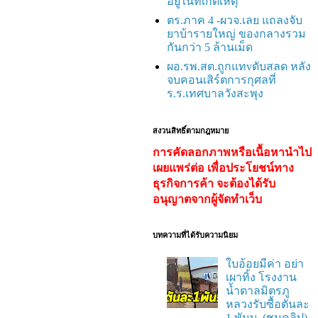
อยู่ในที่เกิดเหตุ
ตร.ภาค 4 -ผวจ.เลย แถลงจับ
ยาบ้ารายใหญ่ ของกลางรวม
กันกว่า 5 ล้านเม็ด
ผอ.รพ.สต.ถูกแทvดับสลด หลัง
จบคอนเสิร์ตการกุศลที่
ร.ร.เทศบาลวังสะพุง
สงวนสิทธิ์ตามกฎหมาย
การคัดลอกภาพหรือเนื้อหานำไป
เผยแพร่ต่อ เพื่อประโยชน์ทาง
ธุรกิจการค้า จะต้องได้รับ
อนุญาตจากผู้จัดทำเว็บ
บทความที่ได้รับความนิยม
ใบอ้อยมีค่า อย่า
เผาทิ้ง โรงงาน
น้ำตาลมิตรภู
หลวงรับซื้อตันละ
1 พันบ. (ชมคลิป)