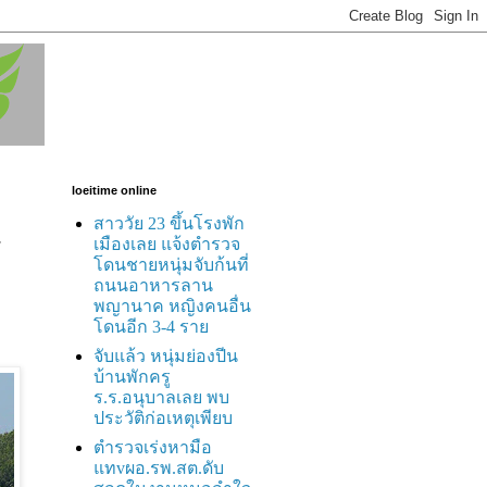
loeitime online
สาววัย 23 ขึ้นโรงพัก
-
เมืองเลย แจ้งตำรวจ
โดนชายหนุ่มจับก้นที่
ถนนอาหารลาน
พญานาค หญิงคนอื่น
โดนอีก 3-4 ราย
จับแล้ว หนุ่มย่องปีน
บ้านพักครู
ร.ร.อนุบาลเลย พบ
ประวัติก่อเหตุเพียบ
ตำรวจเร่งหามือ
แทvผอ.รพ.สต.ดับ