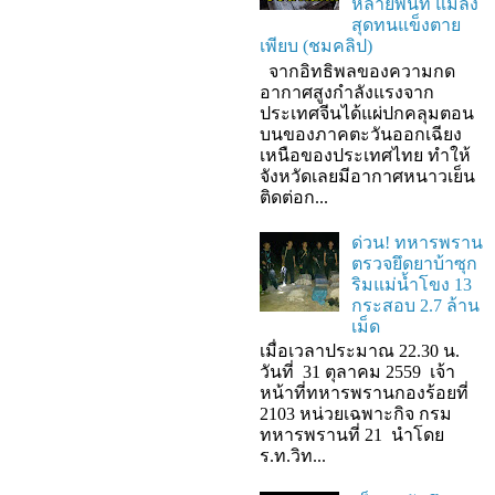
หลายพื้นที่ แมลง
สุดทนแข็งตาย
เพียบ (ชมคลิป)
จากอิทธิพลของความกด
อากาศสูงกำลังแรงจาก
ประเทศจีนได้แผ่ปกคลุมตอน
บนของภาคตะวันออกเฉียง
เหนือของประเทศไทย ทำให้
จังหวัดเลยมีอากาศหนาวเย็น
ติดต่อก...
ด่วน! ทหารพราน
ตรวจยึดยาบ้าซุก
ริมแม่น้ำโขง 13
กระสอบ 2.7 ล้าน
เม็ด
เมื่อเวลาประมาณ 22.30 น.
วันที่ 31 ตุลาคม 2559 เจ้า
หน้าที่ทหารพรานกองร้อยที่
2103 หน่วยเฉพาะกิจ กรม
ทหารพรานที่ 21 นำโดย
ร.ท.วิท...