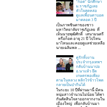
"ก็อต" นักศึกษา
ม.ราชภัฏเลย
หัวใจสุดหล่อ
ดูแลเพื่อนตาบอด
มาตลอด 3 ปี
เป็นภาพชินตาของชาว
มหาวิทยาลัยราชภัฏเลย ที่
เห็นนายพุฒิศักดิ์ เสนามนตรี
หรือก็อต อายุ 21 ปี ไปไหน
มาไหนและคอยดูแลช่วยเหลือ
นายเฉลิมพล ...
คู่รักทิ้งงาน
ประจำกรุงเทพฯ
กลับบ้านนาปอ
อ.นาแห้ว ยึด
เกษตรพอเพียง
ตามในหลวง พลิกไร่ข้าวโพด
กลายเป็นป่ากินได้
ในระยะ 10 ปีที่ผ่านมานี้ มีคน
หนุ่มสาวจำนวนไม่น้อย ได้พา
กันตัดสินใจลาออกจากงานใน
เมืองใหญ่ เพื่อกลับบ้านมา