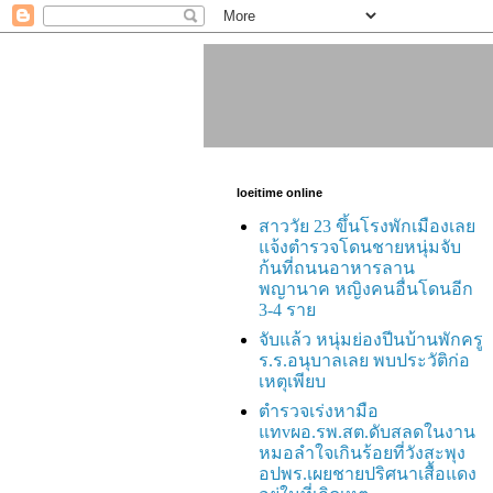
loeitime online
สาววัย 23 ขึ้นโรงพักเมืองเลย
แจ้งตำรวจโดนชายหนุ่มจับ
ก้นที่ถนนอาหารลาน
พญานาค หญิงคนอื่นโดนอีก
3-4 ราย
จับแล้ว หนุ่มย่องปีนบ้านพักครู
ร.ร.อนุบาลเลย พบประวัติก่อ
เหตุเพียบ
ตำรวจเร่งหามือ
แทvผอ.รพ.สต.ดับสลดในงาน
หมอลำใจเกินร้อยที่วังสะพุง
อปพร.เผยชายปริศนาเสื้อแดง