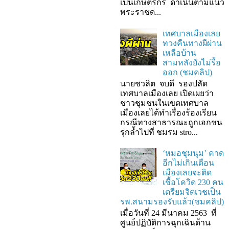
เป็นเกษตรกร ดำเนินตามแนว
พระราชด...
เทศบาลเมืองเลย
ทวงคืนทางผีผ่าน
เหลือบ้าน
สามหลังยังไม่รื้อ
ออก (ชมคลิป)
นายชวลิต จบดี รองปลัด
เทศบาลเมืองเลย เปิดเผยว่า
ชาวชุมชนในเขตเทศบาล
เมืองเลยได้ทำเรื่องร้องเรียน
กรณีทางสาธารณะถูกเอกชน
รุกล้ำไปที่ ชมรม stro...
‘หมอชุมนุม’ คาด
อีกไม่เกินเดือน
เมืองเลยจะติด
เชื้อโควิด 230 คน
เตรียมจิตเวชเป็น
รพ.สนามรองรับแล้ว(ชมคลิป)
เมื่อวันที่ 24 มีนาคม 2563 ที่
ศูนย์ปฏิบัติการฉุกเฉินด้าน