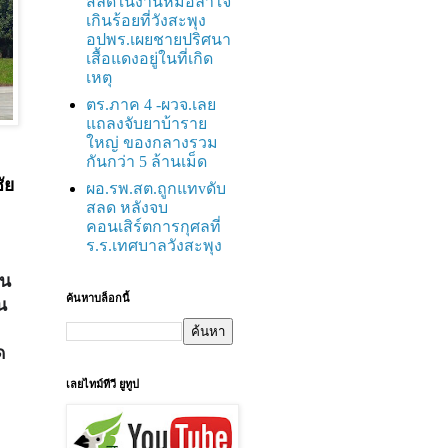
สลดในงานหมอลำใจ
เกินร้อยที่วังสะพุง
อปพร.เผยชายปริศนา
เสื้อแดงอยู่ในที่เกิด
เหตุ
ตร.ภาค 4 -ผวจ.เลย
แถลงจับยาบ้าราย
ใหญ่ ของกลางรวม
กันกว่า 5 ล้านเม็ด
ัย
ผอ.รพ.สต.ถูกแทvดับ
สลด หลังจบ
คอนเสิร์ตการกุศลที่
ร.ร.เทศบาลวังสะพุง
ิน
ค้นหาบล็อกนี้
น
ด
เลยไทม์ทีวี ยูทูป