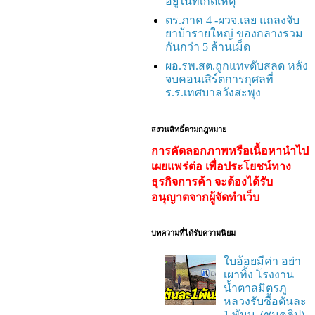
อยู่ในที่เกิดเหตุ
ตร.ภาค 4 -ผวจ.เลย แถลงจับ
ยาบ้ารายใหญ่ ของกลางรวม
กันกว่า 5 ล้านเม็ด
ผอ.รพ.สต.ถูกแทvดับสลด หลัง
จบคอนเสิร์ตการกุศลที่
ร.ร.เทศบาลวังสะพุง
สงวนสิทธิ์ตามกฎหมาย
การคัดลอกภาพหรือเนื้อหานำไป
เผยแพร่ต่อ เพื่อประโยชน์ทาง
ธุรกิจการค้า จะต้องได้รับ
อนุญาตจากผู้จัดทำเว็บ
บทความที่ได้รับความนิยม
ใบอ้อยมีค่า อย่า
เผาทิ้ง โรงงาน
น้ำตาลมิตรภู
หลวงรับซื้อตันละ
1 พันบ. (ชมคลิป)