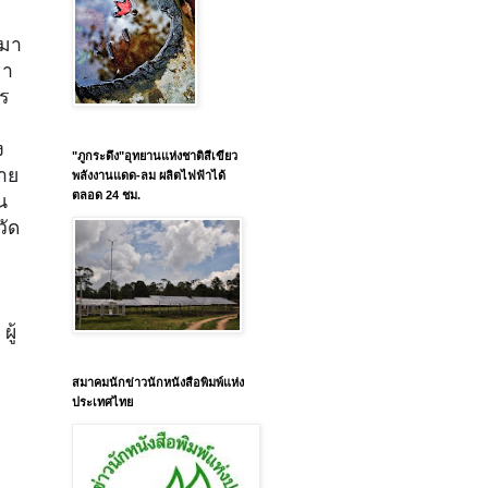
มา
มา
ร
ง
"ภูกระดึง"อุทยานแห่งชาติสีเขียว
าย
พลังงานแดด-ลม ผลิตไฟฟ้าได้
ตลอด 24 ชม.
น
วัด
ผู้
สมาคมนักข่าวนักหนังสือพิมพ์แห่ง
ประเทศไทย