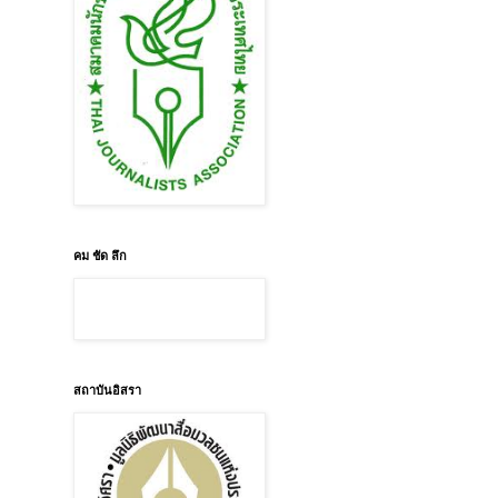
คม ชัด ลึก
สถาบันอิสรา