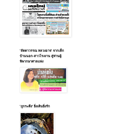
'ลัดดาวรรณ หลวงอาจ' จากเด็ก
บ้านนอก-สาวโรงงาน สู่ท่านผู้
พิพากษาศาลแพ่ง
'ภูกระดึง' ยิ่งเดินยิ่งรัก