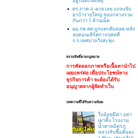
อยู่ในที่เกิดเหตุ
ตร.ภาค 4 -ผวจ.เลย แถลงจับ
ยาบ้ารายใหญ่ ของกลางรวม
กันกว่า 5 ล้านเม็ด
ผอ.รพ.สต.ถูกแทvดับสลด หลัง
จบคอนเสิร์ตการกุศลที่
ร.ร.เทศบาลวังสะพุง
สงวนสิทธิ์ตามกฎหมาย
การคัดลอกภาพหรือเนื้อหานำไป
เผยแพร่ต่อ เพื่อประโยชน์ทาง
ธุรกิจการค้า จะต้องได้รับ
อนุญาตจากผู้จัดทำเว็บ
บทความที่ได้รับความนิยม
ใบอ้อยมีค่า อย่า
เผาทิ้ง โรงงาน
น้ำตาลมิตรภู
หลวงรับซื้อตันละ
1 พันบ. (ชมคลิป)