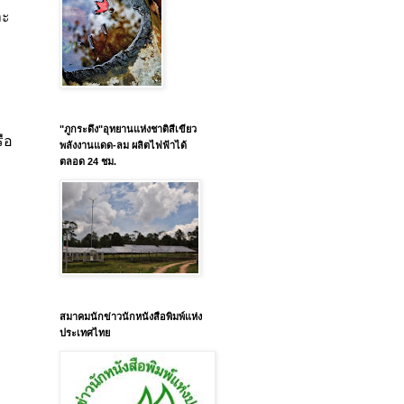
ละ
"ภูกระดึง"อุทยานแห่งชาติสีเขียว
ือ
พลังงานแดด-ลม ผลิตไฟฟ้าได้
ตลอด 24 ชม.
สมาคมนักข่าวนักหนังสือพิมพ์แห่ง
ประเทศไทย