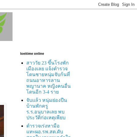
loeitime online
สาววัย 23 ขึ้นโรงพัก
เมืองเลย แจ้งตำรวจ
โดนชายหนุ่มจับก้นที่
ถนนอาหารลาน
พญานาค หญิงคนอื่น
โดนอีก 3-4 ราย
จับแล้ว หนุ่มย่องปีน
บ้านพักครู
ร.ร.อนุบาลเลย พบ
ประวัติก่อเหตุเพียบ
ตำรวจเร่งหามือ
แทvผอ.รพ.สต.ดับ