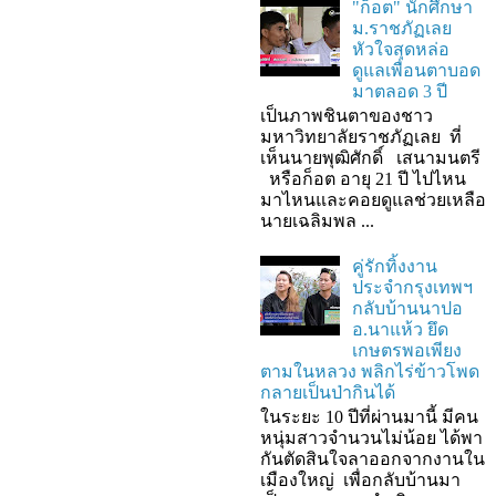
"ก็อต" นักศึกษา
ม.ราชภัฏเลย
หัวใจสุดหล่อ
ดูแลเพื่อนตาบอด
มาตลอด 3 ปี
เป็นภาพชินตาของชาว
มหาวิทยาลัยราชภัฏเลย ที่
เห็นนายพุฒิศักดิ์ เสนามนตรี
หรือก็อต อายุ 21 ปี ไปไหน
มาไหนและคอยดูแลช่วยเหลือ
นายเฉลิมพล ...
คู่รักทิ้งงาน
ประจำกรุงเทพฯ
กลับบ้านนาปอ
อ.นาแห้ว ยึด
เกษตรพอเพียง
ตามในหลวง พลิกไร่ข้าวโพด
กลายเป็นป่ากินได้
ในระยะ 10 ปีที่ผ่านมานี้ มีคน
หนุ่มสาวจำนวนไม่น้อย ได้พา
กันตัดสินใจลาออกจากงานใน
เมืองใหญ่ เพื่อกลับบ้านมา