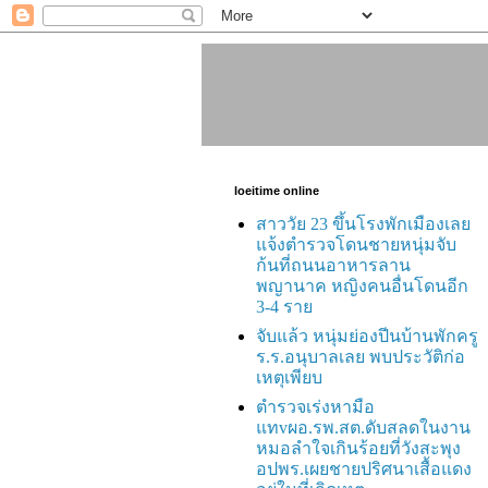
loeitime online
สาววัย 23 ขึ้นโรงพักเมืองเลย
แจ้งตำรวจโดนชายหนุ่มจับ
ก้นที่ถนนอาหารลาน
พญานาค หญิงคนอื่นโดนอีก
3-4 ราย
จับแล้ว หนุ่มย่องปีนบ้านพักครู
ร.ร.อนุบาลเลย พบประวัติก่อ
เหตุเพียบ
ตำรวจเร่งหามือ
แทvผอ.รพ.สต.ดับสลดในงาน
หมอลำใจเกินร้อยที่วังสะพุง
อปพร.เผยชายปริศนาเสื้อแดง