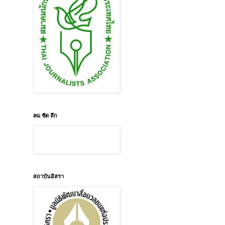
คม ชัด ลึก
สถาบันอิสรา