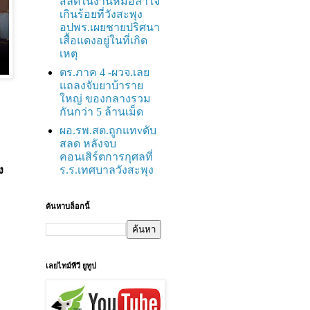
สลดในงานหมอลำใจ
เกินร้อยที่วังสะพุง
อปพร.เผยชายปริศนา
เสื้อแดงอยู่ในที่เกิด
เหตุ
ตร.ภาค 4 -ผวจ.เลย
แถลงจับยาบ้าราย
ใหญ่ ของกลางรวม
กันกว่า 5 ล้านเม็ด
ผอ.รพ.สต.ถูกแทvดับ
สลด หลังจบ
คอนเสิร์ตการกุศลที่
ร.ร.เทศบาลวังสะพุง
ง
ค้นหาบล็อกนี้
เลยไทม์ทีวี ยูทูป