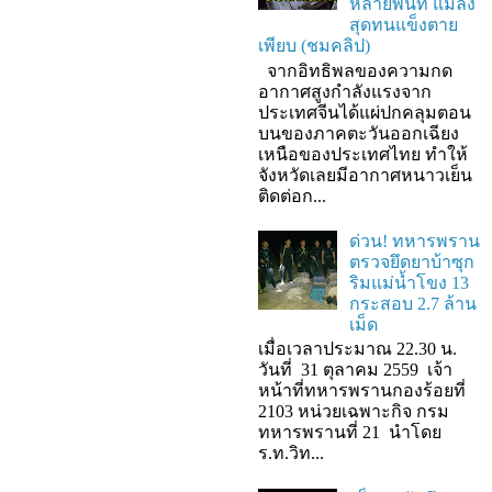
หลายพื้นที่ แมลง
สุดทนแข็งตาย
เพียบ (ชมคลิป)
จากอิทธิพลของความกด
อากาศสูงกำลังแรงจาก
ประเทศจีนได้แผ่ปกคลุมตอน
บนของภาคตะวันออกเฉียง
เหนือของประเทศไทย ทำให้
จังหวัดเลยมีอากาศหนาวเย็น
ติดต่อก...
ด่วน! ทหารพราน
ตรวจยึดยาบ้าซุก
ริมแม่น้ำโขง 13
กระสอบ 2.7 ล้าน
เม็ด
เมื่อเวลาประมาณ 22.30 น.
วันที่ 31 ตุลาคม 2559 เจ้า
หน้าที่ทหารพรานกองร้อยที่
2103 หน่วยเฉพาะกิจ กรม
ทหารพรานที่ 21 นำโดย
ร.ท.วิท...