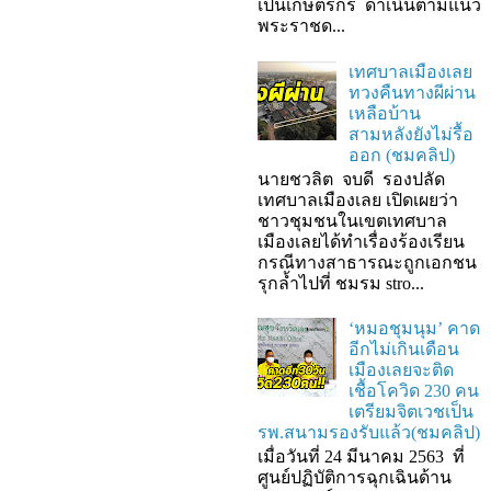
เป็นเกษตรกร ดำเนินตามแนว
พระราชด...
เทศบาลเมืองเลย
ทวงคืนทางผีผ่าน
เหลือบ้าน
สามหลังยังไม่รื้อ
ออก (ชมคลิป)
นายชวลิต จบดี รองปลัด
เทศบาลเมืองเลย เปิดเผยว่า
ชาวชุมชนในเขตเทศบาล
เมืองเลยได้ทำเรื่องร้องเรียน
กรณีทางสาธารณะถูกเอกชน
รุกล้ำไปที่ ชมรม stro...
‘หมอชุมนุม’ คาด
อีกไม่เกินเดือน
เมืองเลยจะติด
เชื้อโควิด 230 คน
เตรียมจิตเวชเป็น
รพ.สนามรองรับแล้ว(ชมคลิป)
เมื่อวันที่ 24 มีนาคม 2563 ที่
ศูนย์ปฏิบัติการฉุกเฉินด้าน