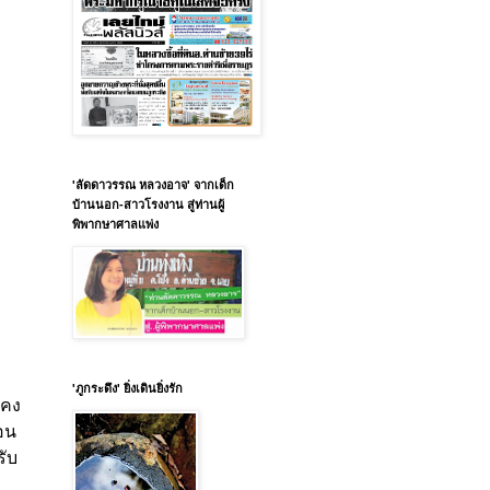
'ลัดดาวรรณ หลวงอาจ' จากเด็ก
บ้านนอก-สาวโรงงาน สู่ท่านผู้
พิพากษาศาลแพ่ง
'ภูกระดึง' ยิ่งเดินยิ่งรัก
แคง
ือน
รับ