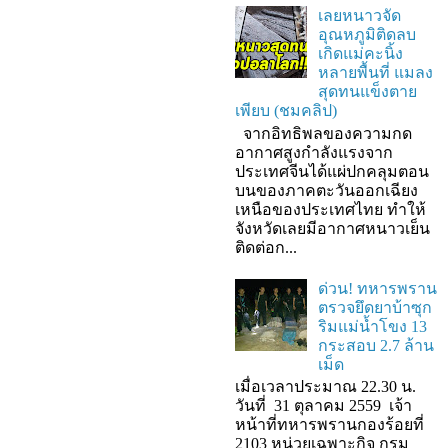
เลยหนาวจัด
อุณหภูมิติดลบ
เกิดแม่คะนิ้ง
หลายพื้นที่ แมลง
สุดทนแข็งตาย
เพียบ (ชมคลิป)
จากอิทธิพลของความกด
อากาศสูงกำลังแรงจาก
ประเทศจีนได้แผ่ปกคลุมตอน
บนของภาคตะวันออกเฉียง
เหนือของประเทศไทย ทำให้
จังหวัดเลยมีอากาศหนาวเย็น
ติดต่อก...
ด่วน! ทหารพราน
ตรวจยึดยาบ้าซุก
ริมแม่น้ำโขง 13
กระสอบ 2.7 ล้าน
เม็ด
เมื่อเวลาประมาณ 22.30 น.
วันที่ 31 ตุลาคม 2559 เจ้า
หน้าที่ทหารพรานกองร้อยที่
2103 หน่วยเฉพาะกิจ กรม