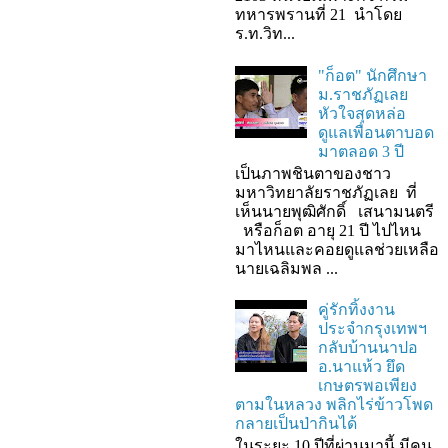
ทหารพรานที่ 21 นำโดย
ร.ท.วิท...
"ก็อต" นักศึกษา
ม.ราชภัฏเลย
หัวใจสุดหล่อ
ดูแลเพื่อนตาบอด
มาตลอด 3 ปี
เป็นภาพชินตาของชาว
มหาวิทยาลัยราชภัฏเลย ที่
เห็นนายพุฒิศักดิ์ เสนามนตรี
หรือก็อต อายุ 21 ปี ไปไหน
มาไหนและคอยดูแลช่วยเหลือ
นายเฉลิมพล ...
คู่รักทิ้งงาน
ประจำกรุงเทพฯ
กลับบ้านนาปอ
อ.นาแห้ว ยึด
เกษตรพอเพียง
ตามในหลวง พลิกไร่ข้าวโพด
กลายเป็นป่ากินได้
ในระยะ 10 ปีที่ผ่านมานี้ มีคน