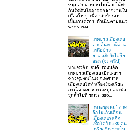
หนุ่มสาวจำนวนไม่น้อย ได้พา
กันตัดสินใจลาออกจากงานใน
เมืองใหญ่ เพื่อกลับบ้านมา
เป็นเกษตรกร ดำเนินตามแนว
พระราชด...
เทศบาลเมืองเลย
ทวงคืนทางผีผ่าน
เหลือบ้าน
สามหลังยังไม่รื้อ
ออก (ชมคลิป)
นายชวลิต จบดี รองปลัด
เทศบาลเมืองเลย เปิดเผยว่า
ชาวชุมชนในเขตเทศบาล
เมืองเลยได้ทำเรื่องร้องเรียน
กรณีทางสาธารณะถูกเอกชน
รุกล้ำไปที่ ชมรม stro...
‘หมอชุมนุม’ คาด
อีกไม่เกินเดือน
เมืองเลยจะติด
เชื้อโควิด 230 คน
เตรียมจิตเวชเป็น