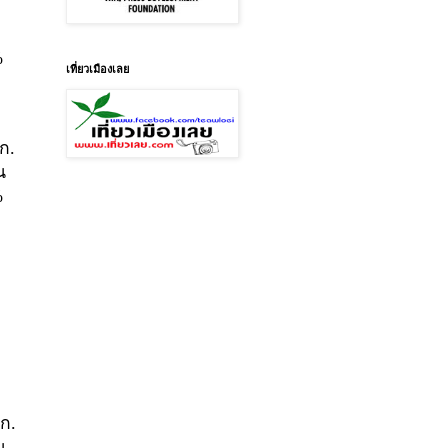
%
เที่ยวเมืองเลย
ก.
น
1%
นก.
น