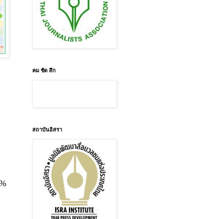
คม ชัด ลึก
สถาบันอิสรา
0%