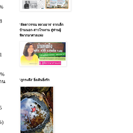
1%
8
'ลัดดาวรรณ หลวงอาจ' จากเด็ก
บ้านนอก-สาวโรงงาน สู่ท่านผู้
พิพากษาศาลแพ่ง
1
1%
'ภูกระดึง' ยิ่งเดินยิ่งรัก
้าน
5
%)