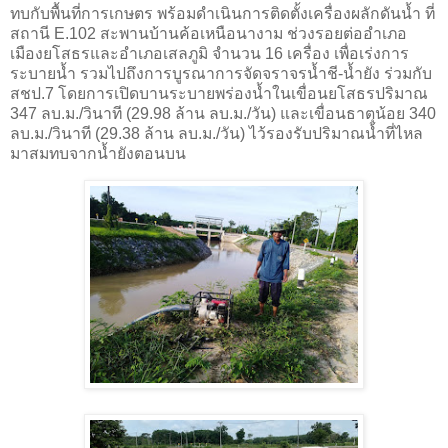
ทบกับพื้นที่การเกษตร พร้อมดำเนินการติดตั้งเครื่องผลักดันน้ำ ที่
สถานี E.102 สะพานบ้านค้อเหนือนางาม ช่วงรอยต่ออำเภอ
เมืองยโสธรและอำเภอเสลภูมิ จำนวน 16 เครื่อง เพื่อเร่งการ
ระบายน้ำ รวมไปถึงการบูรณาการจัดจราจรน้ำชี-น้ำยัง ร่วมกับ
สชป.7 โดยการเปิดบานระบายพร่องน้ำในเขื่อนยโสธรปริมาณ
347 ลบ.ม./วินาที (29.98 ล้าน ลบ.ม./วัน) และเขื่อนธาตุน้อย 340
ลบ.ม./วินาที (29.38 ล้าน ลบ.ม./วัน) ไว้รองรับปริมาณน้ำที่ไหล
มาสมทบจากน้ำยังตอนบน