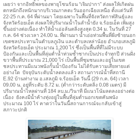
เผยว่า จากอิทธิพลของพายุโซนร้อน “เจิมปากา” ส่งผลให้เกิดฝน
ตกหนักถึงหนักมากบริเวณภาคตะวันออกเฉียงเหนือ ตั้งแต่วันที่
22-25 ก.ค. 64 ที่ผ่านมา โดยเฉพาะในพื้นที่จังหวัดกาฬสินธุ์และ
จังหวัดร้อยเอ็ด ส่งผลให้ปริมาณน้ำในลำน้ำยัง จ.ร้อยเอ็ด เพิ่มสูง
ขึ้นอย่างต่อเนื่อง ทำให้น้ำเอ่อล้นตลิ่งสูงสุด 0.34 ม. ในวันที่ 27
ก.ค. 64 ช่วงเวลา 24.00 น. ที่ผ่านมา น้ำเอ่อท่วมพื้นที่ฝั่งซ้ายนอก
เขตชลประทานในตำบลภูเงิน และตำบลเหล่าน้อย อำเภอเสลภูมิ
จังหวัดร้อยเอ็ด ประมาณ 1,200 ไร่ ซึ่งเป็นพื้นที่ที่ไม่มีระบบ
ป้องกันและเป็นพื้นที่ลุ่มต่ำน้ำท่วมซ้ำซากเป็นประจำทุกปี ส่วนฝั่ง
ขวาพื้นที่ประมาณ 21,000 ไร่ เป็นพื้นที่ชุมชนและอยู่ในเขต
ชลประทานมีแนวพนังกั้นน้ำป้องกัน ไม่ได้รับความเสียหายแต่
อย่างใด ปัจจุบันระดับน้ำลดลงแล้ว สถานการณ์น้ำที่สถานี
E.92 บ้านท่างาม อ.เสลภูมิ จ.ร้อยเอ็ด วันนี้ (29 ก.ค. 64) เวลา
09.00 น. อยู่ที่ระดับ 8.72 ม. (ต่ำกว่าระดับตลิ่ง 0.08 เมตร) มี
ปริมาณน้ำไหลผ่านที่ 184 ลบ.ม./วินาที มีแนวโน้มลดลงอย่างต่อ
เนื่อง ยังคงมีน้ำค้างทุ่งอยู่ในพื้นที่ลุ่มต่ำนอกเขตคันพนัง
ประมาณ 100 ไร่ คาดว่าในวันนี้สถานการณ์จะกลับเข้าสู่
สภาวะปกติ