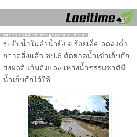
วันพฤหัสบดีที่ 29 กรกฎาคม พ.ศ. 2564
ระดับน้ำในลำน้ำยัง จ.ร้อยเอ็ด ลดลงต่ำ
กว่าตลิ่งแล้ว ชป.6 ตัดยอดน้ำเข้าเก็บกัก
ส่งผลดีแก้มลิงและแหล่งน้ำธรรมชาติมี
น้ำเก็บกักไว้ใช้