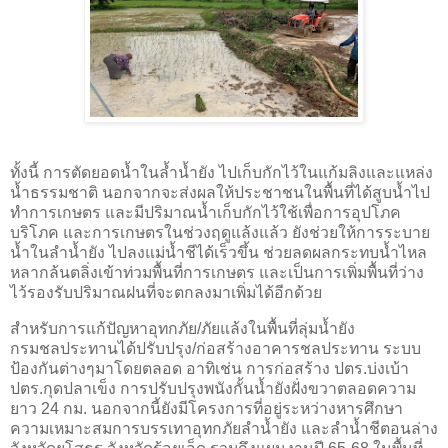
ทั้งนี้ การตัดยอดน้ำในล้ำน้ำยัง ไปเก็บกักไว้ในแก้มลิงและแหล่ง
น้ำธรรมชาติ นอกจากจะส่งผลให้ประชาชนในพื้นที่ได้สูบน้ำไป
ทำการเกษตร และมีปริมาณน้ำเก็บกักไว้ใช้เพื่อการอุปโภค
บริโภค และการเกษตรในช่วงฤดูแล้งแล้ว ยังช่วยให้การระบาย
น้ำในลำน้ำยัง ไปลงแม่น้ำชีได้เร็วขึ้น ช่วยลดผลกระทบน้ำไหล
หลากล้นตลิ่งเข้าท่วมพื้นที่การเกษตร และเป็นการเพิ่มพื้นที่ว่าง
ไว้รองรับปริมาณฝนที่จะตกลงมาเพิ่มได้อีกด้วย
สำหรับการแก้ปัญหาอุทกภัย/ภัยแล้งในพื้นที่ลุ่มน้ำยัง
กรมชลประทานได้ปรับปรุง/ก่อสร้างอาคารชลประทาน ระบบ
ป้องกันต่างๆมาโดยตลอด อาทิเช่น การก่อสร้าง ปตร.บ่งเบ้า
ปตร.กุดปลาเข็ง การปรับปรุงพนังกั้นน้ำยังฝั่งขวาตลอดความ
ยาว 24 กม. นอกจากนี้ยังมีโครงการที่อยู่ระหว่างหารศึกษา
ความเหมาะสมการบรรเทาอุทกภัยลำน้ำยัง และลำน้ำชีตอนล่าง