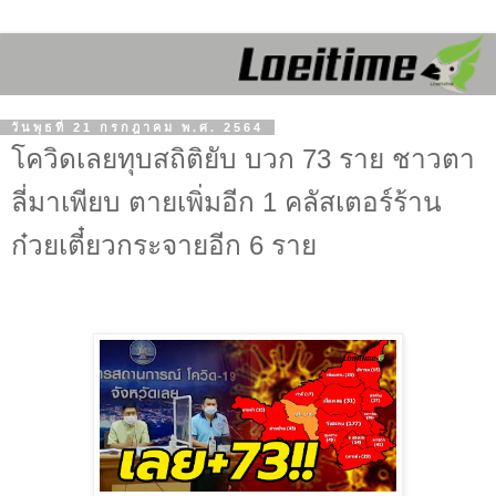
วันพุธที่ 21 กรกฎาคม พ.ศ. 2564
โควิดเลยทุบสถิติยับ บวก 73 ราย ชาวตา
ลี่มาเพียบ ตายเพิ่มอีก 1 คลัสเตอร์ร้าน
ก๋วยเตี๋ยวกระจายอีก 6 ราย