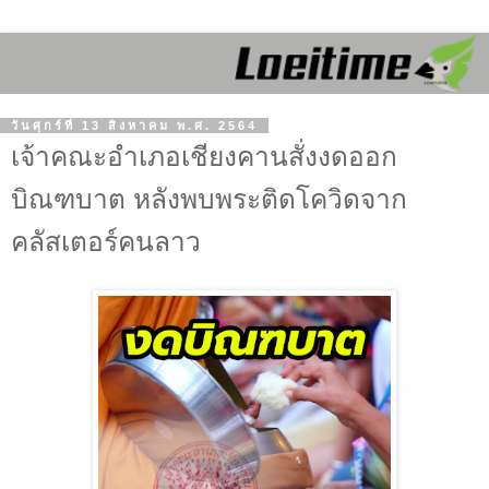
วันศุกร์ที่ 13 สิงหาคม พ.ศ. 2564
เจ้าคณะอำเภอเชียงคานสั่งงดออก
บิณฑบาต หลังพบพระติดโควิดจาก
คลัสเตอร์คนลาว