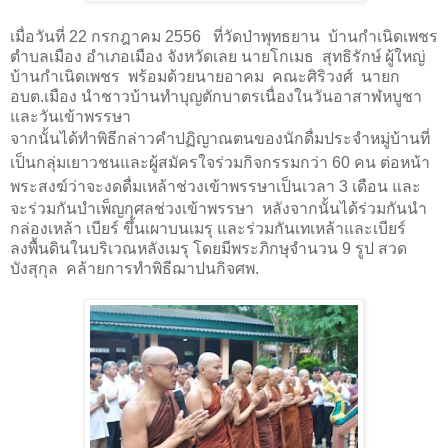
เมื่อวันที่
22
กรกฎาคม
2556
ที่วัดป่าพุทธยาน บ้านกำเนิดเพชร
ตำบลเมือง อำเภอเมือง จังหวัดเลย นายโกเมธ สุทธิรักษ์ ผู้ใหญ่
บ้านกำเนิดเพชร พร้อมด้วยนายอาคม คณะศิริวงศ์ นายก
อบต.เมือง นำชาวบ้านทำบุญตักบาตรเนื่องในวันอาสาฬหบูชา
และวันเข้าพรรษา
จากนั้นได้ทำพิธี
กล่าวคำปฏิญาณตนของนักดื่มประจำหมู่บ้านที่
เป็นกลุ่ม
เยาวชนและผู้สมัครใจร่วมกิจกรรมกว่า
60
คน
ต่อหน้า
พระสงฆ์ว่าจะ
งดดื่มเหล้าช่วงเข้าพรรษาเป็นเวลา
3
เดือน และ
จะร่วมกันบำเพ็ญกุศลช่วงเข้าพรรษา หลังจากนั้นได้ร่วมกันนำ
กล่องเหล้า เบียร์ ขึ้นเผาบนเมรุ และร่วมกันเทเหล้าและเบียร์
ลงพื้นดินในบริเวณหลังเมรุ โดยมีพระภิกษุจำนวน
9
รูป สวด
บังสุกุล คล้ายการทำพิธีฌาปนกิจศพ
.