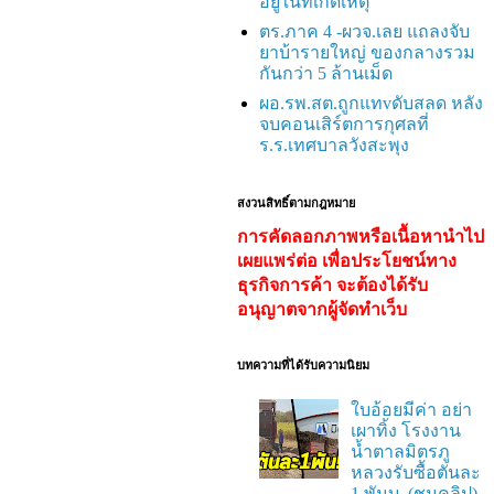
อยู่ในที่เกิดเหตุ
ตร.ภาค 4 -ผวจ.เลย แถลงจับ
ยาบ้ารายใหญ่ ของกลางรวม
กันกว่า 5 ล้านเม็ด
ผอ.รพ.สต.ถูกแทvดับสลด หลัง
จบคอนเสิร์ตการกุศลที่
ร.ร.เทศบาลวังสะพุง
สงวนสิทธิ์ตามกฎหมาย
การคัดลอกภาพหรือเนื้อหานำไป
เผยแพร่ต่อ เพื่อประโยชน์ทาง
ธุรกิจการค้า จะต้องได้รับ
อนุญาตจากผู้จัดทำเว็บ
บทความที่ได้รับความนิยม
ใบอ้อยมีค่า อย่า
เผาทิ้ง โรงงาน
น้ำตาลมิตรภู
หลวงรับซื้อตันละ
1 พันบ. (ชมคลิป)