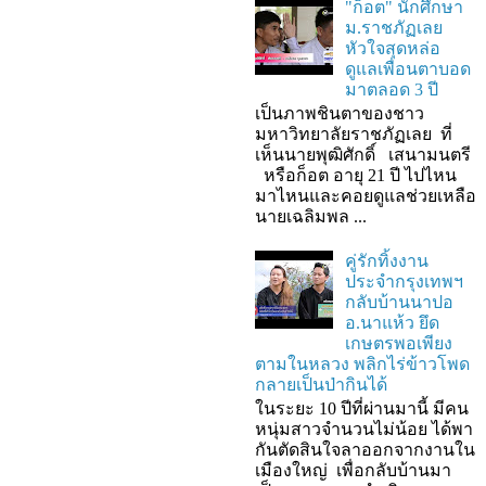
"ก็อต" นักศึกษา
ม.ราชภัฏเลย
หัวใจสุดหล่อ
ดูแลเพื่อนตาบอด
มาตลอด 3 ปี
เป็นภาพชินตาของชาว
มหาวิทยาลัยราชภัฏเลย ที่
เห็นนายพุฒิศักดิ์ เสนามนตรี
หรือก็อต อายุ 21 ปี ไปไหน
มาไหนและคอยดูแลช่วยเหลือ
นายเฉลิมพล ...
คู่รักทิ้งงาน
ประจำกรุงเทพฯ
กลับบ้านนาปอ
อ.นาแห้ว ยึด
เกษตรพอเพียง
ตามในหลวง พลิกไร่ข้าวโพด
กลายเป็นป่ากินได้
ในระยะ 10 ปีที่ผ่านมานี้ มีคน
หนุ่มสาวจำนวนไม่น้อย ได้พา
กันตัดสินใจลาออกจากงานใน
เมืองใหญ่ เพื่อกลับบ้านมา