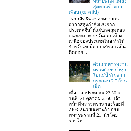
หลายพื้นที่ แมลง
สุดทนแข็งตาย
เพียบ (ชมคลิป)
จากอิทธิพลของความกด
อากาศสูงกำลังแรงจาก
ประเทศจีนได้แผ่ปกคลุมตอน
บนของภาคตะวันออกเฉียง
เหนือของประเทศไทย ทำให้
จังหวัดเลยมีอากาศหนาวเย็น
ติดต่อก...
ด่วน! ทหารพราน
ตรวจยึดยาบ้าซุก
ริมแม่น้ำโขง 13
กระสอบ 2.7 ล้าน
เม็ด
เมื่อเวลาประมาณ 22.30 น.
วันที่ 31 ตุลาคม 2559 เจ้า
หน้าที่ทหารพรานกองร้อยที่
2103 หน่วยเฉพาะกิจ กรม
ทหารพรานที่ 21 นำโดย
ร.ท.วิท...