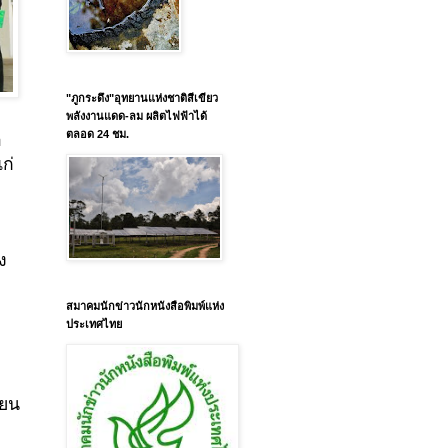
"ภูกระดึง"อุทยานแห่งชาติสีเขียว
พลังงานแดด-ลม ผลิตไฟฟ้าได้
ตลอด 24 ชม.
า
ก่
ง
สมาคมนักข่าวนักหนังสือพิมพ์แห่ง
ประเทศไทย
ายน