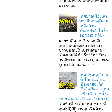
เป็นเกษตรกร ดำเนินตามแนว
พระราชด...
เทศบาลเมืองเลย
ทวงคืนทางผีผ่าน
เหลือบ้าน
สามหลังยังไม่รื้อ
ออก (ชมคลิป)
นายชวลิต จบดี รองปลัด
เทศบาลเมืองเลย เปิดเผยว่า
ชาวชุมชนในเขตเทศบาล
เมืองเลยได้ทำเรื่องร้องเรียน
กรณีทางสาธารณะถูกเอกชน
รุกล้ำไปที่ ชมรม stro...
‘หมอชุมนุม’ คาด
อีกไม่เกินเดือน
เมืองเลยจะติด
เชื้อโควิด 230 คน
เตรียมจิตเวชเป็น
รพ.สนามรองรับแล้ว(ชมคลิป)
เมื่อวันที่ 24 มีนาคม 2563 ที่
ศูนย์ปฏิบัติการฉุกเฉินด้าน