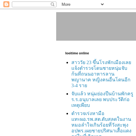
loeitime online
สาววัย 23 ขึ้นโรงพักเมืองเลย
แจ้งตำรวจโดนชายหนุ่มจับ
ก้นที่ถนนอาหารลาน
พญานาค หญิงคนอื่นโดนอีก
3-4 ราย
จับแล้ว หนุ่มย่องปีนบ้านพักครู
ร.ร.อนุบาลเลย พบประวัติก่อ
เหตุเพียบ
ตำรวจเร่งหามือ
แทvผอ.รพ.สต.ดับสลดในงาน
หมอลำใจเกินร้อยที่วังสะพุง
อปพร.เผยชายปริศนาเสื้อแดง