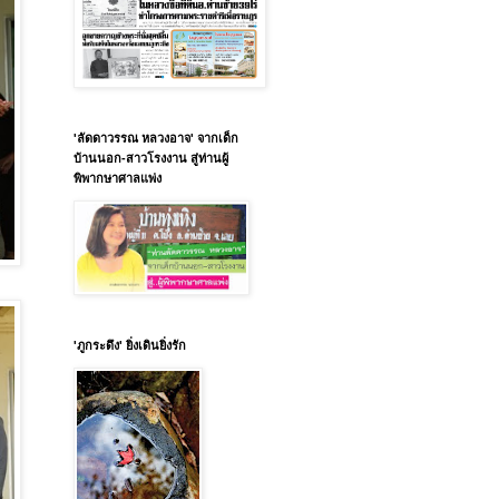
'ลัดดาวรรณ หลวงอาจ' จากเด็ก
บ้านนอก-สาวโรงงาน สู่ท่านผู้
พิพากษาศาลแพ่ง
'ภูกระดึง' ยิ่งเดินยิ่งรัก