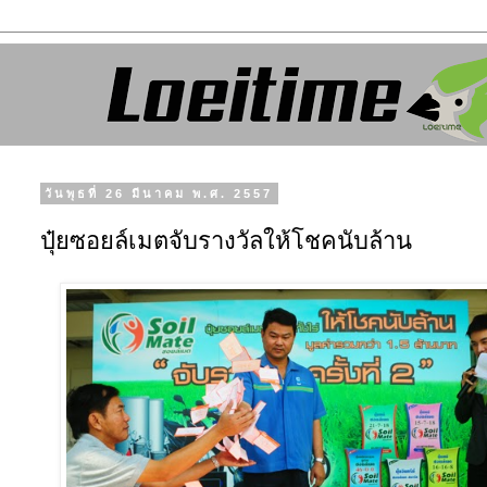
วันพุธที่ 26 มีนาคม พ.ศ. 2557
ปุ๋ยซอยล์เมตจับรางวัลให้โชคนับล้าน