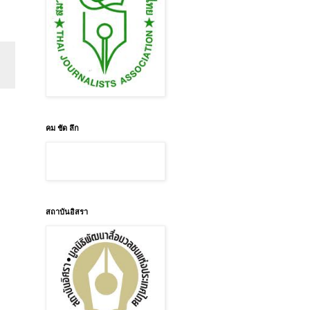
คม ชัด ลึก
สถาบันอิสรา