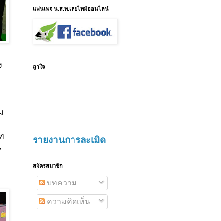
แฟนเพจ น.ส.พ.เลยไทม์ออนไลน์
ง
ถูกใจ
ม
ัท
รายงานการละเมิด
น
สมัครสมาชิก
บทความ
ความคิดเห็น