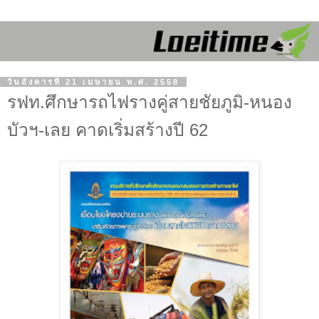
วันอังคารที่ 21 เมษายน พ.ศ. 2558
รฟท.ศึกษารถไฟรางคู่สายชัยภูมิ-หนอง
บัวฯ-เลย คาดเริ่มสร้างปี 62