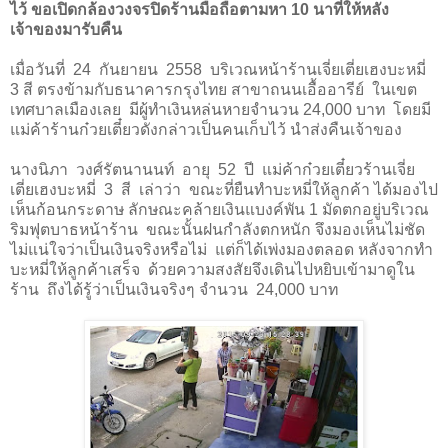
ไว้ ขอเปิดกล้องวงจรปิดร้านมือถือตามหา
10
นาที่ให้หลัง
เจ้าของมารับคืน
เมื่อวันที่ 2
4
กันยายน 2558 บริเวณหน้าร้านเจี่ยเตี่ยเฮงบะหมี่
3 สี ตรงข้ามกับธนาคารกรุงไทย สาขาถนนเอื้ออารีย์ ในเขต
เทศบาลเมืองเลย มีผู้ทำเงินหล่นหายจำนวน
24
,
000
บาท โดยมี
แม่ค้าร้านก๋วยเตี๋ยวดังกล่าวเป็นคนเก็บไว้ นำส่งคืนเจ้าของ
นางนิภา วงศ์รัตนานนท์ อายุ 52 ปี แม่ค้าก๋วยเตี๋ยวร้านเจี่ย
เตี่ยเฮงบะหมี่ 3 สี เล่าว่า ขณะที่ยืนทำบะหมี่ให้ลูกค้า ได้มองไป
เห็นก้อนกระดาษ ลักษณะคล้ายเงินแบงค์พัน
1
มัดตกอยู่บริเวณ
ริมฟุตบาธหน้าร้าน ขณะนั้นฝนกำลังตกหนัก จึงมองเห็นไม่ชัด
ไม่แน่ใจว่าเป็นเงินจริงหรือไม่ แต่ก็ได้เพ่งมองตลอด หลังจากทำ
บะหมี่ให้ลูกค้าเสร็จ ด้วยความสงสัยจึงเดินไปหยิบเข้ามาดูใน
ร้าน ถึงได้รู้ว่าเป็นเงินจริงๆ จำนวน 24
,
000 บาท