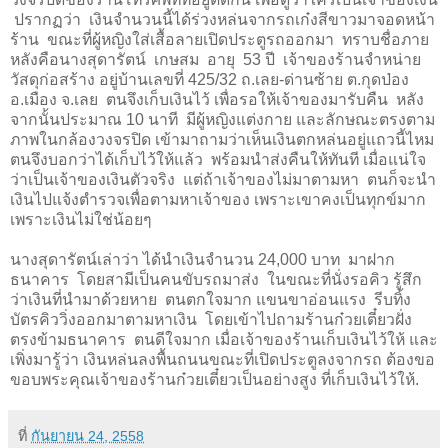
ปรากฏว่า เงินจำนวนนี้ได้ร่วงหล่นจากรถเก๋งสีขาวมาจอดหน้า
ร้าน ขณะที่ผู้หญิงใส่เสื้อลายเปิดประตูรถออกมา ทราบชื่อภาย
หลังคือนางสุดารัตน์ เกษสม อายุ
53
ปี เจ้าของร้านจำหน่าย
วัสดุก่อสร้าง อยู่บ้านเลขที่
425
/
32
ถ.เลย
-
ด่านซ้าย ต.กุดป่อง
อ.เมือง จ.เลย ตนจึงเก็บเงินไว้ เพื่อรอให้เจ้าของมารับคืน หลัง
จากนั้นประมาณ
10
นาที มีผู้หญิงแต่งกาย และลักษณะตรงตาม
ภาพในกล้องวงจรปิด เข้ามาถามว่าเห็นเงินตกหล่นอยู่แถวนี้ไหม
ตนจึงบอกว่าได้เก็บไว้ให้แล้ว พร้อมนำส่งคืนให้ทันที เมื่อแน่ใจ
ว่าเป็นเจ้าของเงินตัวจริง แต่ถ้าเจ้าของไม่มาตามหา ตนก็จะนำ
เงินไปแจ้งตำรวจเพื่อตามหาเจ้าของ เพราะเขาคงเป็นทุกข์มาก
เพราะเงินไม่ใช่น้อยๆ
นางสุดารัตน์เล่าว่า ได้นำเงินจำนวน
24
,
000
บาท มาฝาก
ธนาคาร โดยสามีเป็นคนขับรถมาส่ง ในขณะที่นั่งรอคิว รู้สึก
ว่าเงินที่นำมาด้วยหาย ตนตกใจมาก แขนขาอ่อนแรง รีบทิ้ง
บัตรคิววิ่งออกมาตามหาเงิน
โดยเข้าไปถามร้านก๋วยเตี๋ยวฝั่ง
ตรงข้ามธนาคาร ตนดีใจมาก เมื่อเจ้าของร้านเก็บเงินไว้ให้ และ
เพิ่งมารู้ว่า เงินหล่นลงพื้นถนนขณะที่เปิดประตูลงจากรถ ต้องขอ
ขอบพระคุณเจ้าของร้านก๋วยเตี๋ยวเป็นอย่างสูง ที่เก็บเงินไว้ให้
.
ที่
กันยายน 24, 2558