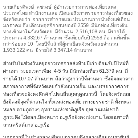
นายเกียรติพงษ์
คชวงษ์
ผู้อำนวยการการท่องเที่ยวแห่ง
ประเทศไทย สำนักงานเลย เปิดเผยถึงภาพรวมการท่องเที่ยวของ
จังหวัดเลยว่า
จากการสำรวจและประมาณการนับตั้งแต่เดือน
มกราคม ถึง เดือนพฤศจิกายนของปี 2559
มีนักท่องเที่ยวเดิน
ทางเข้ามาในจังหวัดเลย
มีจำนวน
2,516,108 คน
มีรายได้
ประมาณ 4,332.67 ล้านบาท
ซึ่งเทียบกับปี 2558 ถือว่าเพิ่มขึ้น
กว่าร้อยละ 10
โดยปีที่แล้วมีผู้มาเยือนจังหวัดเลยจำนวน
1,933,122 คน
มีรายได้ 3,347.14 ล้านบาท
สำหรับในช่วงวันหยุดยาวเทศกาลส่งท้ายปีเก่า ต้อนรับปีใหม่ที่
ผ่านมา
ระยะเวลาเพียง
4-5 วัน มีนักท่องเที่ยว 61,379 คน
มี
รายได้ 107.07 ล้านบาท
ถือว่าสูงกว่าปีที่ผ่านมา
ซึ่งมีผลมาจาก
สภาพอากาศที่จังหวัดเลยกำลังหนาวเย็น
และบรรยากาศการ
ท่องเที่ยวจะยังคงคึกคักไปจนสิ้นสุดฤดูหนาวนี้
โดยจังหวัดเลย
ยังมีคงมีจุดที่น่าสนใจ ทั้งแหล่งท่องเที่ยวทางธรรมชาติ ทั้งทะเล
หมอก ตามภูต่างๆ อุทยานแห่งชาติภูเรือ อุทยานแห่งชาติ
ภูกระดึง ไม้ดอกเมืองหนาว อ.ภูเรือยังคงเบ่งบาน โดยเฉพาะที่
ลานคริสต์มาส อ.ภูเรือ
นอกจากนี้ในช่วงกลางเดือนมกราคมถึงกลางเดือนกุมภาพันธ์