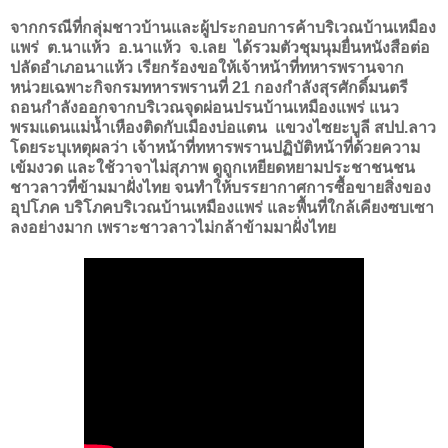
จากกรณีที่กลุ่มชาวบ้านและผู้ประกอบการค้าบริเวณบ้านเหมือง
แพร่ ต.นาแห้ว อ.นาแห้ว จ.เลย ได้รวมตัวชุมนุมยื่นหนังสือต่อ
ปลัดอำเภอนาแห้ว เรียกร้องขอให้เจ้าหน้าที่ทหารพรานจาก
หน่วยเฉพาะกิจกรมทหารพรานที่ 21 กองกำลังสุรศักดิ์มนตรี
ถอนกำลังออกจากบริเวณจุดผ่อนปรนบ้านเหมืองแพร่ แนว
พรมแดนแม่น้ำเหืองติดกับเมืองบ่อแตน แขวงไซยะบูลี สปป.ลาว
โดยระบุเหตุผลว่า เจ้าหน้าที่ทหารพรานปฏิบัติหน้าที่ด้วยความ
เข้มงวด และใช้วาจาไม่สุภาพ ดูถูกเหยียดหยามประชาชนชน
ชาวลาวที่ข้ามมาฝั่งไทย จนทำให้บรรยากาศการซื้อขายสิ่งของ
อุปโภค บริโภคบริเวณบ้านเหมืองแพร่ และพื้นที่ใกล้เคียงซบเซา
ลงอย่างมาก เพราะชาวลาวไม่กล้าข้ามมาฝั่งไทย