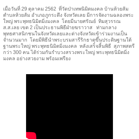
เมื่อวันที่ 29 ตุลาคม 2562 ที่
วัดป่าเทพนิมิตมงคล บ้านห้วยส้ม
ตําบลห้วยส้ม อําเภอภูกระดึง จังหวัดเลย
มีการจัดงานฉลองพระ
ใหญ่ พระพุทธนิมิตมิ่งมงคล
โดยมีนายศรัณย์
ทิมสุวรรณ
ส.ส.เลย เขต 2 เป็นประธานพิธีฝ่ายฆราวาส
ท่ามกลาง
พุทธศาสนิกชนในจังหวัดเลยและต่างจังหวัดเข้าร่วมงานเป็น
จำนวนมาก
โดยมีพิธีนำพระบรมสารีริกธาตุขึ้นประดิษฐานใต้
ฐานพระใหญ่ พระพุทธนิมิตมิ่งมงคล
หลังเสร็จสิ้นพิธี
สุภาพสตรี
กว่า 300 คน ได้ร่วมกันรำบวงสรวงพระใหญ่ พระพุทธนิมิตมิ่ง
มงคล อย่างสวยงาม พร้อมเพรียง