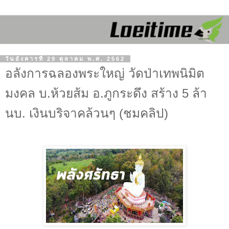
วันอังคารที่ 29 ตุลาคม พ.ศ. 2562
อลังการฉลองพระใหญ่ วัดป่าเทพนิมิต
มงคล บ.ห้วยส้ม อ.ภูกระดึง สร้าง 5 ล้า
นบ. เงินบริจาคล้วนๆ (ชมคลิป)