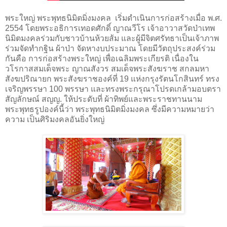
พระใหญ่ พระพุทธนิมิตมิ่งมงคล
เริ่มดําเนินการก่อสร้างเมื่อ พ.ศ.
2554 โดยพระอธิการเทอดศักดิ์ ญาณวีโร เจ้าอาวาสวัดป่าเทพ
นิมิตมงคลร่วมกับชาวบ้านห้วยส้ม และผู้มีจิตศรัทธาเป็นเจ้าภาพ
ร่วมจัดทํากฐิน ผ้าป่า จัดหางบประมาณ โดยมีวัตถุประสงค์ร่วม
กันคือ การก่อสร้างพระใหญ่ เพื่อเฉลิมพระเกียรติ เนื่องใน
วโรกาสสมเด็จพระ ญาณสังวร สมเด็จพระสังฆราช สกลมหา
สังฆปริณายก พระสังฆราชองค์ที่ 19 แห่งกรุงรัตนโกสินทร์ ทรง
เจริญพรรษา 100 พรรษา และทรงพระกรุณาโปรดเกล้ามอบตรา
สัญลักษณ์ สญญ. ให้ประดับที่ ผ้าทิพย์และพระราชทานนาม
พระพุทธรูปองค์นี้ว่า พระพุทธนิมิตมิ่งมงคล ซึ่งมีความหมายว่า
ความ เป็นศิริมงคลอันยิ่งใหญ่