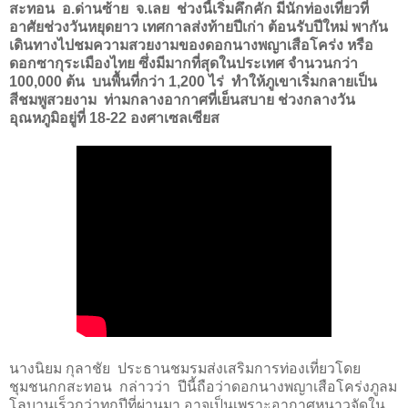
สะทอน อ.ด่านซ้าย จ.เลย ช่วงนี้เริ่มคึกคัก มีนักท่องเที่ยวที่
อาศัยช่วงวันหยุดยาว เทศกาลส่งท้ายปีเก่า ต้อนรับปีใหม่ พากัน
เดินทางไปชมความสวยงามของดอกนางพญาเสือโคร่ง หรือ
ดอกซากุระเมืองไทย ซึ่งมีมากที่สุดในประเทศ จำนวนกว่า
100,000 ต้น บนพื้นที่กว่า 1,200 ไร่ ทำให้ภูเขาเริ่มกลายเป็น
สีชมพูสวยงาม ท่ามกลางอากาศที่เย็นสบาย ช่วงกลางวัน
อุณหภูมิอยู่ที่ 18-22 องศาเซลเซียส
นางนิยม กุลาชัย ประธานชมรมส่งเสริมการท่องเที่ยวโดย
ชุมชนกกสะทอน กล่าวว่า ปีนี้ถือว่าดอกนางพญาเสือโคร่งภูลม
โลบานเร็วกว่าทุกปีที่ผ่านมา อาจเป็นเพราะอากาศหนาวจัดใน