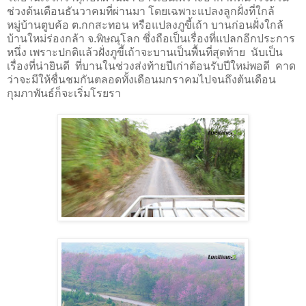
ช่วงต้นเดือนธันวาคมที่ผ่านมา โดยเฉพาะแปลงลูกฝั่งที่ใกล้
หมู่บ้านตูบค้อ ต.กกสะทอน หรือแปลงภูขี้เถ้า บานก่อนฝั่งใกล้
บ้านใหม่ร่องกล้า
จ.พิษณุโลก ซึ่งถือเป็นเรื่องที่แปลกอีกประการ
หนึ่ง เพราะปกติแล้วฝั่งภูขี้เถ้าจะบานเป็นพื้นที่สุดท้าย นับเป็น
เรื่องที่น่ายินดี ที่บานในช่วงส่งท้ายปีเก่าต้อนรับปีใหม่พอดี คาด
ว่าจะมีให้ชื่นชมกันตลอดทั้งเดือนมกราคมไปจนถึงต้นเดือน
กุมภาพันธ์ก็จะเริ่มโรยรา