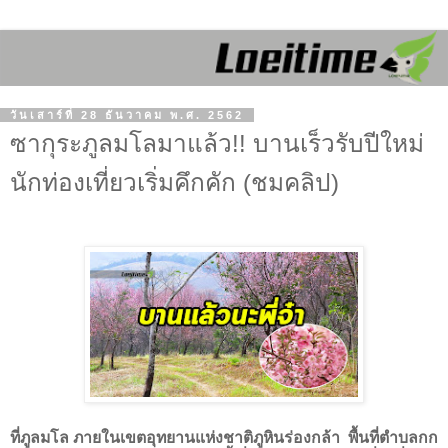
วันเสาร์ที่ 28 ธันวาคม พ.ศ. 2562
ซากุระภูลมโลมาแล้ว!! บานเร็วรับปีใหม่
นักท่องเที่ยวเริ่มคึกคัก (ชมคลิป)
ที่ภูลมโล ภายในเขตอุทยานแห่งชาติภูหินร่องกล้า พื้นที่ตำบลกก