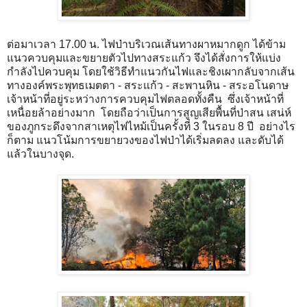
ต่อมาเวลา 17.00 น. ไฟป่าบริเวณเส้นทางผาหมากดูก ได้ข้าม
แนวควบคุมและขยายตัวไปทางสระแก้ว จึงได้สั่งการให้แบ่ง
กำลังไปควบคุม โดยใช้วิธีทำแนวกันไฟและชิงเผากลับจากเส้น
ทางองค์พระพุทธเมตตา - สระแก้ว - สะพานหิน - สระอโนดาษ 
เจ้าหน้าที่อยู่ระหว่างการควบคุมไฟตลอดทั้งคืน  ซึ่งเจ้าหน้าที่
เหนื่อยล้าอย่างมาก  โดยถือว่าเป็นการสูญเสียพื้นที่ป่าสน เสน่ห์
ของภูกระดึงจากสาเหตุไฟไหม้เป็นครั้งที่ 3 ในรอบ 8 ปี  อย่างไร
ก็ตาม แนวโน้มการขยายวงของไฟป่าได้เริ่มลดลง และดับได้
แล้วในบางจุด.