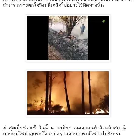
สำเร็จ กวางตกใจวิ่งหนีเตลิดไปอย่างไร้ทิศทางนั้น  
ล่าสุดเมื่อช่วงเช้าวันนี้  นายอดิศร  เหมทานนท์  หัวหน้าสถานี
ควบคุมไฟป่าภูกระดึง รายสรุปสถานการณ์ไฟป่าไปยังกรม